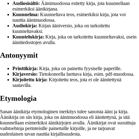
Audiosisältö:
Äänimuodossa esitetty kirja, jota kuunnellaan
esimerkiksi äänikirjana.
Kuunnelma:
Kuunneltava teos, esimerkiksi kirja, jota voi
nauttia äänimuodossa.
Audiokirja:
Kirjan ääniversio, joka on tarkoitettu
kuunneltavaksi.
Kuuntelukirja:
Kirja, joka on tarkoitettu kuunneltavaksi, usein
äänitiedostojen avulla.
Antonyymit
Printtikirja:
Kirja, joka on painettu fyysiselle paperille.
Kirjaversio:
Tietokoneella luettava kirja, esim. pdf-muodossa.
Kirjoitettu kirja:
Kirjoitettu teos, jota ei ole äänitettynä
saatavilla.
Etymologia
Sanan äänikirja etymologinen merkitys tulee sanoista ääni ja kirja.
Äänikirja on siis kirja, joka on äänimuodossa eli äänitettynä, ja sitä
kuunnellaan esimerkiksi äänikirjojen avulla. Äänikirjat ovat suosittuja
vaihtoehtoja perinteisille painetuille kirjoille, ja ne tarjoavat
uudenlaisen tavan nauttia kirjallisuudesta.