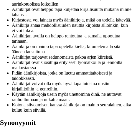
aurinkotuolissa loikoillen.
Äänikirjat ovat helppo tapa kuljettaa kirjallisuutta mukana minne
tahansa.
Kirjastosta voi lainata myös äänikirjoja, mikä on todella kätevää.
Äänikirja antaa mahdollisuuden nauttia kirjoista silloinkin, kun
ei voi lukea.
Äänikirjan avulla on helppo rentoutua ja samalla uppoutua
tarinaan.
Äänikirja on mainio tapa opetella kieltä, kuuntelemalla sitä
ääneen lausuttuna.
Äänikirjat tarjoavat sadunomaista pakoa arjen kiireistä.
Äänikirjat ovat suosittuja erityisesti työmatkoilla ja lennoilla
matkustaessa.
Pidän äänikirjoista, jotka on luettu ammattitaitoisesti ja
taidokkaasti.
Äänikirjat voivat olla myös hyvä tapa tutustua uusiin
kirjailijoihin ja genreihin.
Käytän äänikirjoja usein myös unettomina öinä, ne auttavat
rauhoittumaan ja nukahtamaan.
Kotona siivoamisen kanssa äänikirja on mainio seuralainen, aika
kuluu kuin siivillä.
Synonyymit