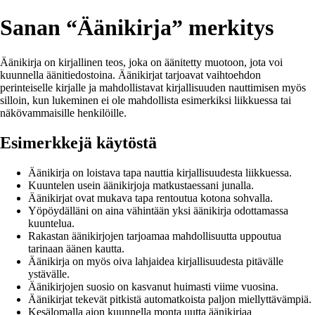
Sanan “Äänikirja” merkitys
Äänikirja on kirjallinen teos, joka on äänitetty muotoon, jota voi
kuunnella äänitiedostoina. Äänikirjat tarjoavat vaihtoehdon
perinteiselle kirjalle ja mahdollistavat kirjallisuuden nauttimisen myös
silloin, kun lukeminen ei ole mahdollista esimerkiksi liikkuessa tai
näkövammaisille henkilöille.
Esimerkkejä käytöstä
Äänikirja on loistava tapa nauttia kirjallisuudesta liikkuessa.
Kuuntelen usein äänikirjoja matkustaessani junalla.
Äänikirjat ovat mukava tapa rentoutua kotona sohvalla.
Yöpöydälläni on aina vähintään yksi äänikirja odottamassa
kuuntelua.
Rakastan äänikirjojen tarjoamaa mahdollisuutta uppoutua
tarinaan äänen kautta.
Äänikirja on myös oiva lahjaidea kirjallisuudesta pitävälle
ystävälle.
Äänikirjojen suosio on kasvanut huimasti viime vuosina.
Äänikirjat tekevät pitkistä automatkoista paljon miellyttävämpiä.
Kesälomalla aion kuunnella monta uutta äänikirjaa