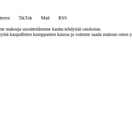
terest
TikTok
Mail
RSS
me maksuja suositteidemme kautta tehdyistä ostoksista.
styötä kaupallisten kumppanien kanssa ja voimme saada maksun oston yh