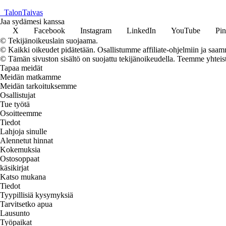
_
TalonTaivas
Jaa sydämesi kanssa
X
Facebook
Instagram
LinkedIn
YouTube
Pin
© Tekijänoikeuslain suojaama.
© Kaikki oikeudet pidätetään. Osallistumme affiliate-ohjelmiin ja saam
© Tämän sivuston sisältö on suojattu tekijänoikeudella. Teemme yhtei
Tapaa meidät
Meidän matkamme
Meidän tarkoituksemme
Osallistujat
Tue työtä
Osoitteemme
Tiedot
Lahjoja sinulle
Alennetut hinnat
Kokemuksia
Ostosoppaat
käsikirjat
Katso mukana
Tiedot
Tyypillisiä kysymyksiä
Tarvitsetko apua
Lausunto
Työpaikat