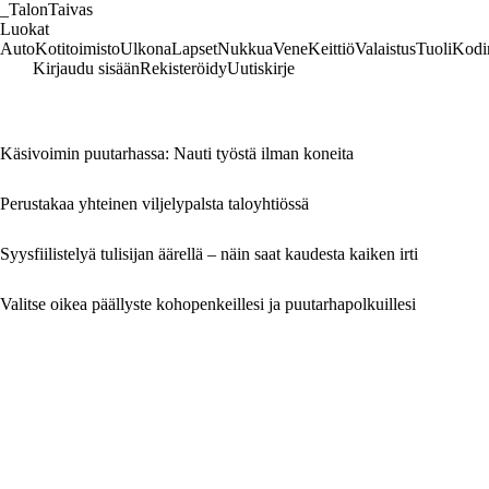
_
TalonTaivas
Luokat
Auto
Kotitoimisto
Ulkona
Lapset
Nukkua
Vene
Keittiö
Valaistus
Tuoli
Kodi
Kirjaudu sisään
Rekisteröidy
Uutiskirje
Käsivoimin puutarhassa: Nauti työstä ilman koneita
Perustakaa yhteinen viljelypalsta taloyhtiössä
Syysfiilistelyä tulisijan äärellä – näin saat kaudesta kaiken irti
Valitse oikea päällyste kohopenkeillesi ja puutarhapolkuillesi