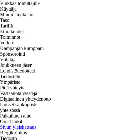
Vinkkaa toimittajille
Käyttäjä
Minun käyttäjäni
Taso
Tariffit
Etuoikeudet
Toiminnot
Verkko
Kampanjan kumppani
Sponsorointi
Välittäjä
Joukkueen jäsen
Lehdistötiedotteet
Tiedustelu
Ympäristö
Pidä yhteyttä
Vastaanota viestejä
Digitaalinen yhteydenotto
Uutiset sähköposti
yhteisössä
Paikallinen alue
Omat linkit
Sivun yleiskatsaus
Blogikirjoitus
Tiedosto