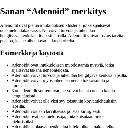
Sanan “Adenoid” merkitys
Adenoidit ovat pieniä imukudoksen klusteria, jotka sijaitsevat
nenänielun takaosassa. Ne voivat turvota ja aiheuttaa
hengitysvaikeuksia erityisesti lapsilla. Adenoidit voivat joskus tarvita
poistoa, jos ne aiheuttavat jatkuvia oireita.
Esimerkkejä käytöstä
Adenoidit ovat imukudoksen muodostamia nystyjä, jotka
sijaitsevat takana nenäontelossa.
Adenoidit voivat turvota ja aiheuttaa hengitysvaikeuksia lapsilla.
Adenoidit voivat myös aiheuttaa nenän tukkoisuutta ja
kuorsausta.
Kun adenoidit suurentuvat, ne voivat haitata nenän kautta
hengittämistä.
Adenoidit voivat olla yksi syy toistuviin korvatulehduksiin
lapsilla.
Adenoidit voidaan tarvittaessa poistaa kirurgisesti.
Adenoidit ovat osa nielurisoja, joita kutsutaan myös
nielurisoiksi.
Adenoidit suojaavat nenänielua infektioilta ja bakteereilta.