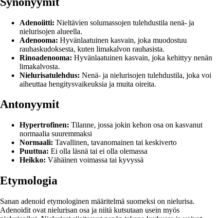
Synonyymit
Adenoiitti:
Nieltävien solumassojen tulehdustila nenä- ja
nielurisojen alueella.
Adenooma:
Hyvänlaatuinen kasvain, joka muodostuu
rauhaskudoksesta, kuten limakalvon rauhasista.
Rinoadenooma:
Hyvänlaatuinen kasvain, joka kehittyy nenän
limakalvosta.
Nielurisatulehdus:
Nenä- ja nielurisojen tulehdustila, joka voi
aiheuttaa hengitysvaikeuksia ja muita oireita.
Antonyymit
Hypertrofinen:
Tilanne, jossa jokin kehon osa on kasvanut
normaalia suuremmaksi
Normaali:
Tavallinen, tavanomainen tai keskiverto
Puuttua:
Ei olla läsnä tai ei olla olemassa
Heikko:
Vähäinen voimassa tai kyvyssä
Etymologia
Sanan adenoid etymologinen määritelmä suomeksi on nielurisa.
Adenoidit ovat nielurisan osa ja niitä kutsutaan usein myös