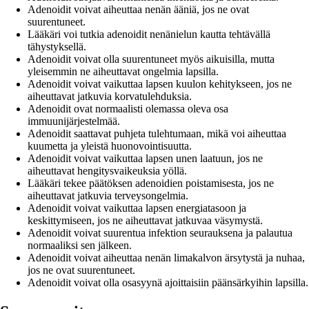
Adenoidit voivat aiheuttaa nenän ääniä, jos ne ovat
suurentuneet.
Lääkäri voi tutkia adenoidit nenänielun kautta tehtävällä
tähystyksellä.
Adenoidit voivat olla suurentuneet myös aikuisilla, mutta
yleisemmin ne aiheuttavat ongelmia lapsilla.
Adenoidit voivat vaikuttaa lapsen kuulon kehitykseen, jos ne
aiheuttavat jatkuvia korvatulehduksia.
Adenoidit ovat normaalisti olemassa oleva osa
immuunijärjestelmää.
Adenoidit saattavat puhjeta tulehtumaan, mikä voi aiheuttaa
kuumetta ja yleistä huonovointisuutta.
Adenoidit voivat vaikuttaa lapsen unen laatuun, jos ne
aiheuttavat hengitysvaikeuksia yöllä.
Lääkäri tekee päätöksen adenoidien poistamisesta, jos ne
aiheuttavat jatkuvia terveysongelmia.
Adenoidit voivat vaikuttaa lapsen energiatasoon ja
keskittymiseen, jos ne aiheuttavat jatkuvaa väsymystä.
Adenoidit voivat suurentua infektion seurauksena ja palautua
normaaliksi sen jälkeen.
Adenoidit voivat aiheuttaa nenän limakalvon ärsytystä ja nuhaa,
jos ne ovat suurentuneet.
Adenoidit voivat olla osasyynä ajoittaisiin päänsärkyihin lapsilla.