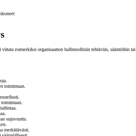
nkoneet
s
i viitata esimerkiksi organisaation hallinnollisiin tehtäviin, sääntöihin ta
oja.
n toimintaan.
ustellusti.
 toimintaan.
hallintaa.
taa.
an sujuvuutta.
ken.
a merkittävästi.
 säännöllisesti.