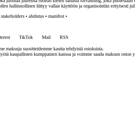
ka juontaa juurensa ruotsin kielen sanasta förvaltning, joka puolestaan t
ollen hallinnollinen liittyy vallan käyttöön ja organisointiin erityisesti ju
•
stakeholders
•
ahdistus
•
manifest
•
terest
TikTok
Mail
RSS
me maksuja suositteidemme kautta tehdyistä ostoksista.
styötä kaupallisten kumppanien kanssa ja voimme saada maksun oston yh