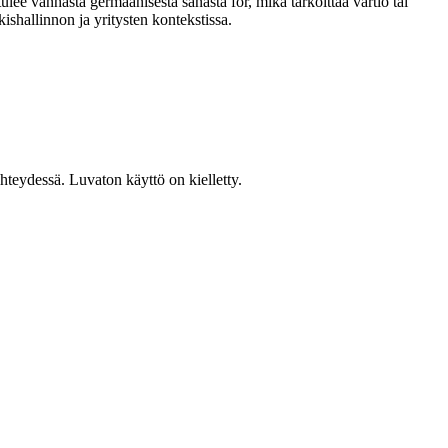
ulee vanhasta germaanisesta sanasta fōr, mikä tarkoittaa vartio tai
lkishallinnon ja yritysten kontekstissa.
teydessä. Luvaton käyttö on kielletty.