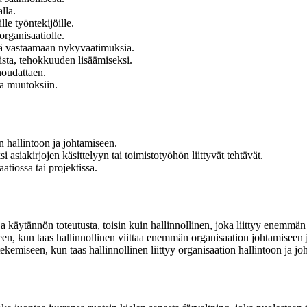
lla.
lle työntekijöille.
organisaatiolle.
ttää vastaamaan nykyvaatimuksia.
ista, tehokkuuden lisäämiseksi.
 noudattaen.
ua muutoksiin.
on hallintoon ja johtamiseen.
i asiakirjojen käsittelyyn tai toimistotyöhön liittyvät tehtävät.
tiossa tai projektissa.
ja käytännön toteutusta, toisin kuin hallinnollinen, joka liittyy enemmä
een, kun taas hallinnollinen viittaa enemmän organisaation johtamiseen j
kemiseen, kun taas hallinnollinen liittyy organisaation hallintoon ja jo