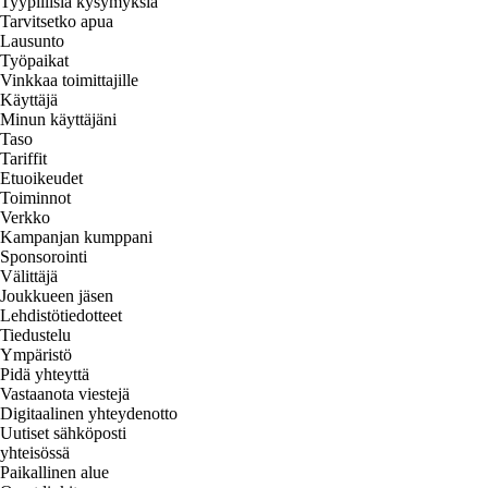
Tyypillisiä kysymyksiä
Tarvitsetko apua
Lausunto
Työpaikat
Vinkkaa toimittajille
Käyttäjä
Minun käyttäjäni
Taso
Tariffit
Etuoikeudet
Toiminnot
Verkko
Kampanjan kumppani
Sponsorointi
Välittäjä
Joukkueen jäsen
Lehdistötiedotteet
Tiedustelu
Ympäristö
Pidä yhteyttä
Vastaanota viestejä
Digitaalinen yhteydenotto
Uutiset sähköposti
yhteisössä
Paikallinen alue