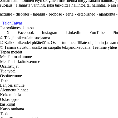
Sanan hallinnollinen etymologinen määritelmä liittyy sanaan hallinto, jo
suojaus, ja sanasta valtning, joka tarkoittaa hallintoa tai hallintaa. Näin 
acquire
•
disorder
•
lapaluu
•
propose
•
eerie
•
established
•
ajankohta
_
TalonTaivas
Jaa sydämesi kanssa
X
Facebook
Instagram
LinkedIn
YouTube
Pin
© Tekijänoikeuslain suojaama.
© Kaikki oikeudet pidätetään. Osallistumme affiliate-ohjelmiin ja saam
© Tämän sivuston sisältö on suojattu tekijänoikeudella. Teemme yhtei
Tapaa meidät
Meidän matkamme
Meidän tarkoituksemme
Osallistujat
Tue työtä
Osoitteemme
Tiedot
Lahjoja sinulle
Alennetut hinnat
Kokemuksia
Ostosoppaat
käsikirjat
Katso mukana
Tiedot