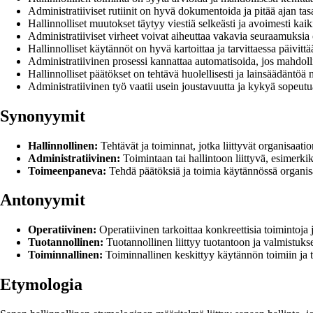
Administratiiviset rutiinit on hyvä dokumentoida ja pitää ajan tasa
Hallinnolliset muutokset täytyy viestiä selkeästi ja avoimesti kaiki
Administratiiviset virheet voivat aiheuttaa vakavia seuraamuksia 
Hallinnolliset käytännöt on hyvä kartoittaa ja tarvittaessa päivi
Administratiivinen prosessi kannattaa automatisoida, jos mahdoll
Hallinnolliset päätökset on tehtävä huolellisesti ja lainsäädäntöä
Administratiivinen työ vaatii usein joustavuutta ja kykyä sopeut
Synonyymit
Hallinnollinen:
Tehtävät ja toiminnat, jotka liittyvät organisaati
Administratiivinen:
Toimintaan tai hallintoon liittyvä, esimerkiks
Toimeenpaneva:
Tehdä päätöksiä ja toimia käytännössä organisaa
Antonyymit
Operatiivinen:
Operatiivinen tarkoittaa konkreettisia toimintoja 
Tuotannollinen:
Tuotannollinen liittyy tuotantoon ja valmistuks
Toiminnallinen:
Toiminnallinen keskittyy käytännön toimiin ja te
Etymologia