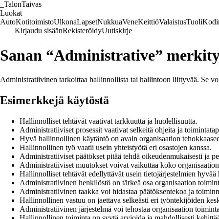
_
TalonTaivas
Luokat
Auto
Kotitoimisto
Ulkona
Lapset
Nukkua
Vene
Keittiö
Valaistus
Tuoli
Kodi
Kirjaudu sisään
Rekisteröidy
Uutiskirje
Sanan “Administrative” merkity
Administratiivinen tarkoittaa hallinnollista tai hallintoon liittyvää. Se vo
Esimerkkejä käytöstä
Hallinnolliset tehtävät vaativat tarkkuutta ja huolellisuutta.
Administratiiviset prosessit vaativat selkeitä ohjeita ja toimintatap
Hyvä hallinnollinen käytäntö on avain organisaation tehokkaasee
Hallinnollinen työ vaatii usein yhteistyötä eri osastojen kanssa.
Administratiiviset päätökset pitää tehdä oikeudenmukaisesti ja per
Administratiiviset muutokset voivat vaikuttaa koko organisaation
Hallinnolliset tehtävät edellyttävät usein tietojärjestelmien hyvää 
Administratiivinen henkilöstö on tärkeä osa organisaation toimin
Administratiivinen taakka voi hidastaa päätöksentekoa ja toiminn
Hallinnollinen vastuu on jaettava selkeästi eri työntekijöiden kes
Administratiivinen järjestelmä voi tehostaa organisaation toiminta
Hallinnollinen toiminta on syytä arvioida ja mahdollisesti kehittää