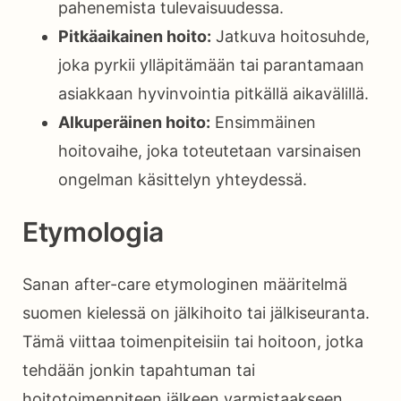
pahenemista tulevaisuudessa.
Pitkäaikainen hoito:
Jatkuva hoitosuhde,
joka pyrkii ylläpitämään tai parantamaan
asiakkaan hyvinvointia pitkällä aikavälillä.
Alkuperäinen hoito:
Ensimmäinen
hoitovaihe, joka toteutetaan varsinaisen
ongelman käsittelyn yhteydessä.
Etymologia
Sanan after-care etymologinen määritelmä
suomen kielessä on jälkihoito tai jälkiseuranta.
Tämä viittaa toimenpiteisiin tai hoitoon, jotka
tehdään jonkin tapahtuman tai
hoitotoimenpiteen jälkeen varmistaakseen