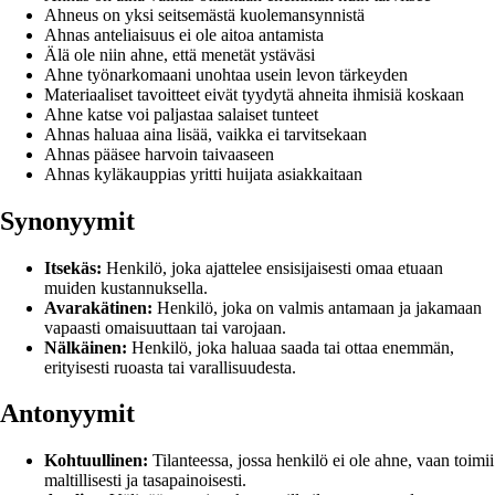
Ahneus on yksi seitsemästä kuolemansynnistä
Ahnas anteliaisuus ei ole aitoa antamista
Älä ole niin ahne, että menetät ystäväsi
Ahne työnarkomaani unohtaa usein levon tärkeyden
Materiaaliset tavoitteet eivät tyydytä ahneita ihmisiä koskaan
Ahne katse voi paljastaa salaiset tunteet
Ahnas haluaa aina lisää, vaikka ei tarvitsekaan
Ahnas pääsee harvoin taivaaseen
Ahnas kyläkauppias yritti huijata asiakkaitaan
Synonyymit
Itsekäs:
Henkilö, joka ajattelee ensisijaisesti omaa etuaan
muiden kustannuksella.
Avarakätinen:
Henkilö, joka on valmis antamaan ja jakamaan
vapaasti omaisuuttaan tai varojaan.
Nälkäinen:
Henkilö, joka haluaa saada tai ottaa enemmän,
erityisesti ruoasta tai varallisuudesta.
Antonyymit
Kohtuullinen:
Tilanteessa, jossa henkilö ei ole ahne, vaan toimii
maltillisesti ja tasapainoisesti.