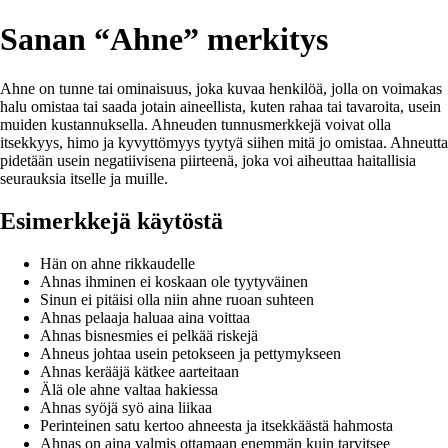
Sanan “Ahne” merkitys
Ahne on tunne tai ominaisuus, joka kuvaa henkilöä, jolla on voimakas
halu omistaa tai saada jotain aineellista, kuten rahaa tai tavaroita, usein
muiden kustannuksella. Ahneuden tunnusmerkkejä voivat olla
itsekkyys, himo ja kyvyttömyys tyytyä siihen mitä jo omistaa. Ahneutta
pidetään usein negatiivisena piirteenä, joka voi aiheuttaa haitallisia
seurauksia itselle ja muille.
Esimerkkejä käytöstä
Hän on ahne rikkaudelle
Ahnas ihminen ei koskaan ole tyytyväinen
Sinun ei pitäisi olla niin ahne ruoan suhteen
Ahnas pelaaja haluaa aina voittaa
Ahnas bisnesmies ei pelkää riskejä
Ahneus johtaa usein petokseen ja pettymykseen
Ahnas kerääjä kätkee aarteitaan
Älä ole ahne valtaa hakiessa
Ahnas syöjä syö aina liikaa
Perinteinen satu kertoo ahneesta ja itsekkäästä hahmosta
Ahnas on aina valmis ottamaan enemmän kuin tarvitsee