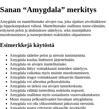
Sanan “Amygdala” merkitys
Amygdala on mantelitumake aivojen osa, joka sijaitsee aivolisäkkeen
ja hippokampuksen välissä. Mantelitumake osallistuu tunne-elämään,
erityisesti pelon ja ahdistuksen säätelyyn, sekä muistijälkien
muodostumiseen ja tunneperäisten reaktioiden ohjaamiseen.
Esimerkkejä käytöstä
Amygdala säätelee pelon ja stressin tunnistamista.
Amygdala kuuluu limbiseen järjestelmään.
Amygdala on aivojen mantelitumake.
Amygdala liittyy voimakkaasti tunteiden säätelyyn.
Amygdala vaikuttaa myös muistin muodostumiseen.
Amygdala reagoi voimakkaasti uhkaaviin tilanteisiin.
Amygdala voi aiheuttaa pelkoreaktioita.
Amygdala on tärkeä osa aivojen tunnekeskusta.
Amygdala välittää tunteellisia reaktioita nopeasti.
Amygdala osallistuu myös sosiaaliseen vuorovaikutukseen.
Muun muassa pelkoaktivaatiot havaitaan amygdalassa.
Amygdala voi olla ylikuormittunut jatkuvasta stressistä.
Amygdala reagoi erityisesti uhkaaville ärsykkeille.