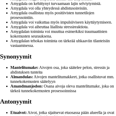
Amygdala on kehittynyt turvaamaan lajin selviytymistä.
Amygdala voi olla yhteydessä ahdistusoireisiin.
Amygdala osallistuu myös positiivisten tunnetilojen
prosessointiin.
Amygdala voi vaikuttaa myös impulsiiviseen käyttäytymiseen.
Amygdala voi aiheuttaa liiallista stressireaktiota.
Amygdalan toiminta voi muuttua esimerkiksi traumaattisten
kokemusten seurauksena.
Amygdalan tehokas toiminta on tärkeää uhkaaviin tilanteisiin
vastaamisessa.
Synonyymit
Mantelitumake:
Aivojen osa, joka säätelee pelon, stressin ja
ahdistuksen tunteita
Almandulas:
Aivojen mantelitumakkeet, jotka osallistuvat mm.
tunnekokemusten säätelyyn
Amandmanjodon:
Osana aivoja oleva mantelitumake, joka on
tärkeä tunnekokemusten prosessoinnissa
Antonyymit
Etuaivot:
Aivot, jotka sijaitsevat etuosassa pään alueella ja ovat