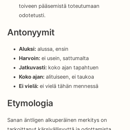
toiveen pääsemistä toteutumaan
odotetusti.
Antonyymit
Aluksi:
alussa, ensin
Harvoin:
ei usein, sattumalta
Jatkuvasti:
koko ajan tapahtuen
Koko ajan:
alituiseen, ei taukoa
Ei vielä:
ei vielä tähän mennessä
Etymologia
Sanan äntligen alkuperäinen merkitys on
tarkoittanut kärsivällisyyttä ja odottamista.