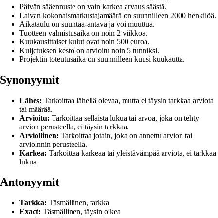
Päivän sääennuste on vain karkea arvaus säästä.
Laivan kokonaismatkustajamäärä on suunnilleen 2000 henkilöä.
Aikataulu on suuntaa-antava ja voi muuttua.
Tuotteen valmistusaika on noin 2 viikkoa.
Kuukausittaiset kulut ovat noin 500 euroa.
Kuljetuksen kesto on arvioitu noin 5 tunniksi.
Projektin toteutusaika on suunnilleen kuusi kuukautta.
Synonyymit
Lähes:
Tarkoittaa lähellä olevaa, mutta ei täysin tarkkaa arviota
tai määrää.
Arvioitu:
Tarkoittaa sellaista lukua tai arvoa, joka on tehty
arvion perusteella, ei täysin tarkkaa.
Arviollinen:
Tarkoittaa jotain, joka on annettu arvion tai
arvioinnin perusteella.
Karkea:
Tarkoittaa karkeaa tai yleistävämpää arviota, ei tarkkaa
lukua.
Antonyymit
Tarkka:
Täsmällinen, tarkka
Exact:
Täsmällinen, täysin oikea