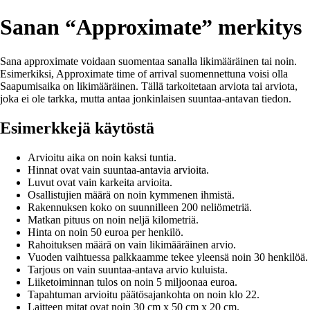
Sanan “Approximate” merkitys
Sana approximate voidaan suomentaa sanalla likimääräinen tai noin.
Esimerkiksi, Approximate time of arrival suomennettuna voisi olla
Saapumisaika on likimääräinen. Tällä tarkoitetaan arviota tai arviota,
joka ei ole tarkka, mutta antaa jonkinlaisen suuntaa-antavan tiedon.
Esimerkkejä käytöstä
Arvioitu aika on noin kaksi tuntia.
Hinnat ovat vain suuntaa-antavia arvioita.
Luvut ovat vain karkeita arvioita.
Osallistujien määrä on noin kymmenen ihmistä.
Rakennuksen koko on suunnilleen 200 neliömetriä.
Matkan pituus on noin neljä kilometriä.
Hinta on noin 50 euroa per henkilö.
Rahoituksen määrä on vain likimääräinen arvio.
Vuoden vaihtuessa palkkaamme tekee yleensä noin 30 henkilöä.
Tarjous on vain suuntaa-antava arvio kuluista.
Liiketoiminnan tulos on noin 5 miljoonaa euroa.
Tapahtuman arvioitu päätösajankohta on noin klo 22.
Laitteen mitat ovat noin 30 cm x 50 cm x 20 cm.