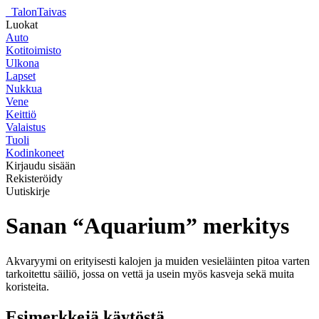
_
TalonTaivas
Luokat
Auto
Kotitoimisto
Ulkona
Lapset
Nukkua
Vene
Keittiö
Valaistus
Tuoli
Kodinkoneet
Kirjaudu sisään
Rekisteröidy
Uutiskirje
Sanan “Aquarium” merkitys
Akvaryymi on erityisesti kalojen ja muiden vesieläinten pitoa varten
tarkoitettu säiliö, jossa on vettä ja usein myös kasveja sekä muita
koristeita.
Esimerkkejä käytöstä