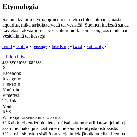
Etymologia
Sanan akvaario etymologinen määritelmä tulee latinan sanasta
aquarius, mikä tarkoittaa vettä tai vesistöä. Suomen kielessä sanaa
käytetään akvaarion eli vesisäiliön merkitsemiseen, jossa pidetään
vesieläimiä tai kasveja.
lentil
•
lantlig
•
passage
•
heads up
•
twist
•
authority
•
_
TalonTaivas
Jaa sydämesi kanssa
X
Facebook
Instagram
LinkedIn
YouTube
Pinterest
TikTok
Mail
RSS
© Tekijänoikeuslain suojaama.
© Kaikki oikeudet pidätetään. Osallistumme affiliate-ohjelmiin ja
saamme maksuja suositteidemme kautta tehdyistä ostoksista.
© Tämän sivuston sisältö on suojattu tekijänoikeudella. Teemme