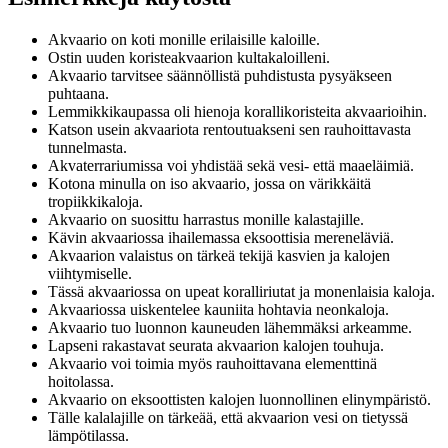
Akvaario on koti monille erilaisille kaloille.
Ostin uuden koristeakvaarion kultakaloilleni.
Akvaario tarvitsee säännöllistä puhdistusta pysyäkseen
puhtaana.
Lemmikkikaupassa oli hienoja korallikoristeita akvaarioihin.
Katson usein akvaariota rentoutuakseni sen rauhoittavasta
tunnelmasta.
Akvaterrariumissa voi yhdistää sekä vesi- että maaeläimiä.
Kotona minulla on iso akvaario, jossa on värikkäitä
tropiikkikaloja.
Akvaario on suosittu harrastus monille kalastajille.
Kävin akvaariossa ihailemassa eksoottisia mereneläviä.
Akvaarion valaistus on tärkeä tekijä kasvien ja kalojen
viihtymiselle.
Tässä akvaariossa on upeat koralliriutat ja monenlaisia kaloja.
Akvaariossa uiskentelee kauniita hohtavia neonkaloja.
Akvaario tuo luonnon kauneuden lähemmäksi arkeamme.
Lapseni rakastavat seurata akvaarion kalojen touhuja.
Akvaario voi toimia myös rauhoittavana elementtinä
hoitolassa.
Akvaario on eksoottisten kalojen luonnollinen elinympäristö.
Tälle kalalajille on tärkeää, että akvaarion vesi on tietyssä
lämpötilassa.