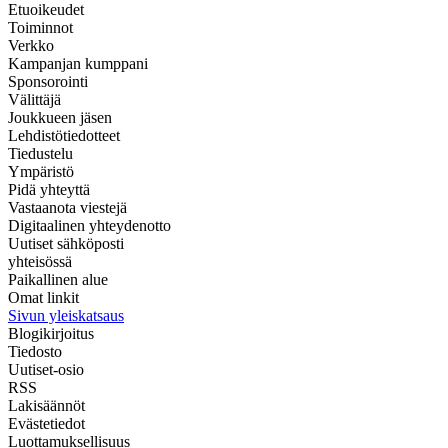
Etuoikeudet
Toiminnot
Verkko
Kampanjan kumppani
Sponsorointi
Välittäjä
Joukkueen jäsen
Lehdistötiedotteet
Tiedustelu
Ympäristö
Pidä yhteyttä
Vastaanota viestejä
Digitaalinen yhteydenotto
Uutiset sähköposti
yhteisössä
Paikallinen alue
Omat linkit
Sivun yleiskatsaus
Blogikirjoitus
Tiedosto
Uutiset-osio
RSS
Lakisäännöt
Evästetiedot
Luottamuksellisuus