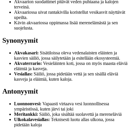
Akvaarion suodattimet pitävät veden puhtaana ja kalojen
terveinä.
Akvaariossa uivat rantakivilla koristellut vesikasvit näyttävät
upeilta.
Kävin akvaariossa oppimassa lisää merenelämästä ja sen
suojelusta.
Synonyymit
Akvakasari:
Sisätiloissa oleva vedenalaisten eläinten ja
kasvien säiliö, jossa säilytetään ja esitellään ekosysteemiä.
Akvaterrario:
Vesieläinten koti, jossa on myös maasta eläviä
eläimiä ja kasveja.
Vesiallas:
Säiliö, jossa pidetään vettä ja sen sisällä eläviä
kasveja ja eläimiä, kuten kaloja.
Antonyymit
Luonnonvesi:
Vapaasti virtaava vesi luonnollisessa
ympäristössä, kuten järvi tai joki
Meritankki:
Säiliö, joka sisältää suolavettä ja mereneläviä
Ulkokalavesiallas:
Teknisesti luotu allas ulkona, jossa
pidetään kaloja