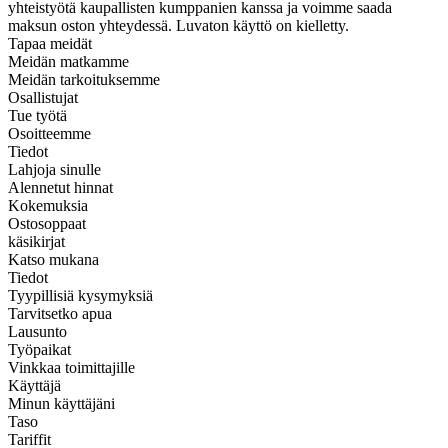
yhteistyötä kaupallisten kumppanien kanssa ja voimme saada
maksun oston yhteydessä. Luvaton käyttö on kielletty.
Tapaa meidät
Meidän matkamme
Meidän tarkoituksemme
Osallistujat
Tue työtä
Osoitteemme
Tiedot
Lahjoja sinulle
Alennetut hinnat
Kokemuksia
Ostosoppaat
käsikirjat
Katso mukana
Tiedot
Tyypillisiä kysymyksiä
Tarvitsetko apua
Lausunto
Työpaikat
Vinkkaa toimittajille
Käyttäjä
Minun käyttäjäni
Taso
Tariffit