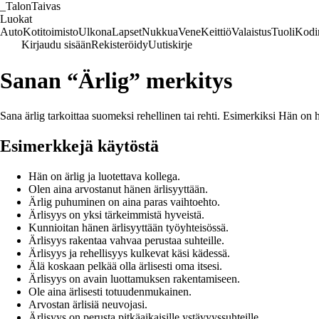
_
TalonTaivas
Luokat
Auto
Kotitoimisto
Ulkona
Lapset
Nukkua
Vene
Keittiö
Valaistus
Tuoli
Kodi
Kirjaudu sisään
Rekisteröidy
Uutiskirje
Sanan “Ärlig” merkitys
Sana ärlig tarkoittaa suomeksi rehellinen tai rehti. Esimerkiksi Hän on h
Esimerkkejä käytöstä
Hän on ärlig ja luotettava kollega.
Olen aina arvostanut hänen ärlisyyttään.
Ärlig puhuminen on aina paras vaihtoehto.
Ärlisyys on yksi tärkeimmistä hyveistä.
Kunnioitan hänen ärlisyyttään työyhteisössä.
Ärlisyys rakentaa vahvaa perustaa suhteille.
Ärlisyys ja rehellisyys kulkevat käsi kädessä.
Älä koskaan pelkää olla ärlisesti oma itsesi.
Ärlisyys on avain luottamuksen rakentamiseen.
Ole aina ärlisesti totuudenmukainen.
Arvostan ärlisiä neuvojasi.
Ärlisyys on perusta pitkäaikaisille ystävyyssuhteille.