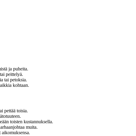
stä ja puheita.
ai peittelyä.
a tai petoksia.
kaikkia kohtaan.
i pettää toisia.
ätotuuteen.
seään toisten kustannuksella.
harhaanjohtaa muita.
set aikomuksensa.