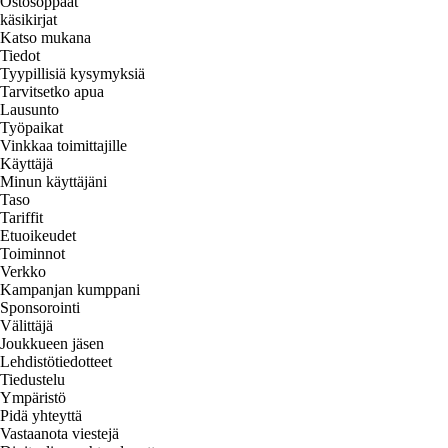
Ostosoppaat
käsikirjat
Katso mukana
Tiedot
Tyypillisiä kysymyksiä
Tarvitsetko apua
Lausunto
Työpaikat
Vinkkaa toimittajille
Käyttäjä
Minun käyttäjäni
Taso
Tariffit
Etuoikeudet
Toiminnot
Verkko
Kampanjan kumppani
Sponsorointi
Välittäjä
Joukkueen jäsen
Lehdistötiedotteet
Tiedustelu
Ympäristö
Pidä yhteyttä
Vastaanota viestejä