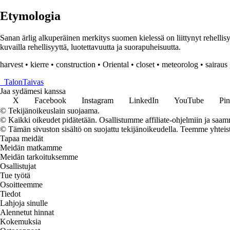
Etymologia
Sanan ärlig alkuperäinen merkitys suomen kielessä on liittynyt rehellisyy
kuvailla rehellisyyttä, luotettavuutta ja suorapuheisuutta.
harvest
•
kierre
•
construction
•
Oriental
•
closet
•
meteorolog
•
sairaus
_
TalonTaivas
Jaa sydämesi kanssa
X
Facebook
Instagram
LinkedIn
YouTube
Pin
© Tekijänoikeuslain suojaama.
© Kaikki oikeudet pidätetään. Osallistumme affiliate-ohjelmiin ja saam
© Tämän sivuston sisältö on suojattu tekijänoikeudella. Teemme yhtei
Tapaa meidät
Meidän matkamme
Meidän tarkoituksemme
Osallistujat
Tue työtä
Osoitteemme
Tiedot
Lahjoja sinulle
Alennetut hinnat
Kokemuksia