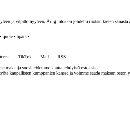
teen ja vilpittömyyteen. Ärlig-tulos on johdettu ruotsin kielen sanasta är
•
quote
•
äpärä
•
terest
TikTok
Mail
RSS
me maksuja suositteidemme kautta tehdyistä ostoksista.
styötä kaupallisten kumppanien kanssa ja voimme saada maksun oston yh