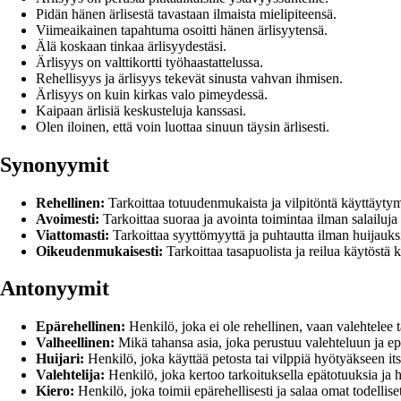
Pidän hänen ärlisestä tavastaan ilmaista mielipiteensä.
Viimeaikainen tapahtuma osoitti hänen ärlisyytensä.
Älä koskaan tinkaa ärlisyydestäsi.
Ärlisyys on valttikortti työhaastattelussa.
Rehellisyys ja ärlisyys tekevät sinusta vahvan ihmisen.
Ärlisyys on kuin kirkas valo pimeydessä.
Kaipaan ärlisiä keskusteluja kanssasi.
Olen iloinen, että voin luottaa sinuun täysin ärlisesti.
Synonyymit
Rehellinen:
Tarkoittaa totuudenmukaista ja vilpitöntä käyttäytymi
Avoimesti:
Tarkoittaa suoraa ja avointa toimintaa ilman salailuja t
Viattomasti:
Tarkoittaa syyttömyyttä ja puhtautta ilman huijauksi
Oikeudenmukaisesti:
Tarkoittaa tasapuolista ja reilua käytöstä 
Antonyymit
Epärehellinen:
Henkilö, joka ei ole rehellinen, vaan valehtelee ta
Valheellinen:
Mikä tahansa asia, joka perustuu valehteluun ja ep
Huijari:
Henkilö, joka käyttää petosta tai vilppiä hyötyäkseen it
Valehtelija:
Henkilö, joka kertoo tarkoituksella epätotuuksia ja 
Kiero:
Henkilö, joka toimii epärehellisesti ja salaa omat todelli