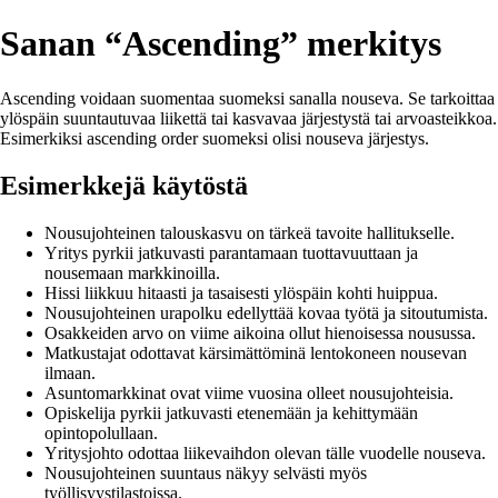
Sanan “Ascending” merkitys
Ascending voidaan suomentaa suomeksi sanalla nouseva. Se tarkoittaa
ylöspäin suuntautuvaa liikettä tai kasvavaa järjestystä tai arvoasteikkoa.
Esimerkiksi ascending order suomeksi olisi nouseva järjestys.
Esimerkkejä käytöstä
Nousujohteinen talouskasvu on tärkeä tavoite hallitukselle.
Yritys pyrkii jatkuvasti parantamaan tuottavuuttaan ja
nousemaan markkinoilla.
Hissi liikkuu hitaasti ja tasaisesti ylöspäin kohti huippua.
Nousujohteinen urapolku edellyttää kovaa työtä ja sitoutumista.
Osakkeiden arvo on viime aikoina ollut hienoisessa nousussa.
Matkustajat odottavat kärsimättöminä lentokoneen nousevan
ilmaan.
Asuntomarkkinat ovat viime vuosina olleet nousujohteisia.
Opiskelija pyrkii jatkuvasti etenemään ja kehittymään
opintopolullaan.
Yritysjohto odottaa liikevaihdon olevan tälle vuodelle nouseva.
Nousujohteinen suuntaus näkyy selvästi myös
työllisyystilastoissa.