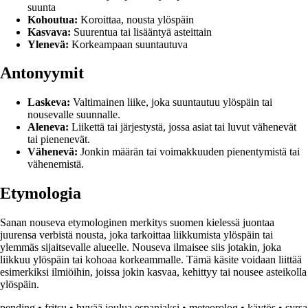
suunta
Kohoutua:
Koroittaa, nousta ylöspäin
Kasvava:
Suurentua tai lisääntyä asteittain
Ylenevä:
Korkeampaan suuntautuva
Antonyymit
Laskeva:
Valtimainen liike, joka suuntautuu ylöspäin tai
nousevalle suunnalle.
Aleneva:
Liikettä tai järjestystä, jossa asiat tai luvut vähenevät
tai pienenevät.
Vähenevä:
Jonkin määrän tai voimakkuuden pienentymistä tai
vähenemistä.
Etymologia
Sanan nouseva etymologinen merkitys suomen kielessä juontaa
juurensa verbistä nousta, joka tarkoittaa liikkumista ylöspäin tai
ylemmäs sijaitsevalle alueelle. Nouseva ilmaisee siis jotakin, joka
liikkuu ylöspäin tai kohoaa korkeammalle. Tämä käsite voidaan liittää
esimerkiksi ilmiöihin, joissa jokin kasvaa, kehittyy tai nousee asteikolla
ylöspäin.
pending
•
fritsu
•
hyvää joulua espanjaksi
•
meteorolog
•
käytös
•
syrsa