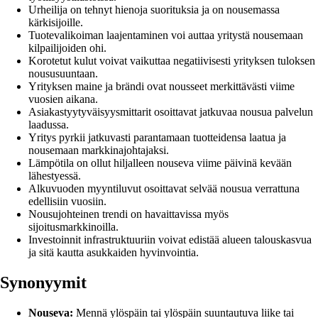
Urheilija on tehnyt hienoja suorituksia ja on nousemassa
kärkisijoille.
Tuotevalikoiman laajentaminen voi auttaa yritystä nousemaan
kilpailijoiden ohi.
Korotetut kulut voivat vaikuttaa negatiivisesti yrityksen tuloksen
noususuuntaan.
Yrityksen maine ja brändi ovat nousseet merkittävästi viime
vuosien aikana.
Asiakastyytyväisyysmittarit osoittavat jatkuvaa nousua palvelun
laadussa.
Yritys pyrkii jatkuvasti parantamaan tuotteidensa laatua ja
nousemaan markkinajohtajaksi.
Lämpötila on ollut hiljalleen nouseva viime päivinä kevään
lähestyessä.
Alkuvuoden myyntiluvut osoittavat selvää nousua verrattuna
edellisiin vuosiin.
Nousujohteinen trendi on havaittavissa myös
sijoitusmarkkinoilla.
Investoinnit infrastruktuuriin voivat edistää alueen talouskasvua
ja sitä kautta asukkaiden hyvinvointia.
Synonyymit
Nouseva:
Mennä ylöspäin tai ylöspäin suuntautuva liike tai