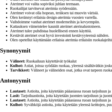
Aterimet voi valita sopiviksi juhlan teemaan.
Ruokailijat tarvitsevat aterimia syödessään.
Aterimet voivat olla hopean, teräksen tai muovin värisiä.
Olen kerännyt erilaisia design-aterimia vuosien varrella.
Vaihdoimme vanhat aterimet moderneihin ja kevyempiin.
Kattauksen viimeistelee kauniit aterimet aterinalustoineen.
Aterimet tulee puhdistaa huolellisesti ennen käyttöä.
Kestävät aterimet ovat hyvä investointi kestävyyteensä nähden.
Olen opetellut käyttämään erilaisia aterimia erilaisiin ruokalajeihi
Synonyymit
Välineet:
Ruokailuun käytettävät työkalut
Kulhot:
Astiat, joissa syödään ruokaa, yleensä sisältävätkin josk
Tarvikkeet:
Välineet ja välineiden osat, jotka ovat tarpeen ruoka
Antonyymit
Lautaset:
Astioita, joita käytetään pääasiassa ruoan tarjoiluun ja 
Lasit:
Tarjoiluastioita, joita käytetään juomien tarjoiluun ja juom
Lautaset:
Astioita, joita käytetään pääasiassa ruoan tarjoiluun ja 
Kulhot:
Syvähköjä astioita, joita käytetään yleensä keittojen, puur