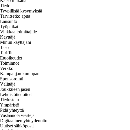
Katso mukana
Tiedot
Tyypillisiä kysymyksiä
Tarvitsetko apua
Lausunto
Työpaikat
Vinkkaa toimittajille
Käyttäjä
Minun käyttäjäni
Taso
Tariffit
Etuoikeudet
Toiminnot
Verkko
Kampanjan kumppani
Sponsorointi
Välittäjä
Joukkueen jäsen
Lehdistötiedotteet
Tiedustelu
Ympäristö
Pidä yhteyttä
Vastaanota viestejä
Digitaalinen yhteydenotto
Uutiset sähköposti