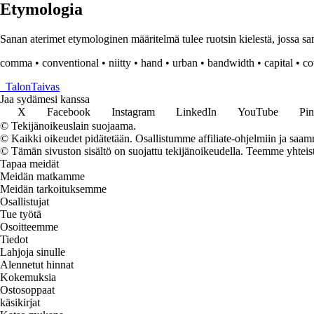
Etymologia
Sanan aterimet etymologinen määritelmä tulee ruotsin kielestä, jossa sana 
comma
•
conventional
•
niitty
•
hand
•
urban
•
bandwidth
•
capital
•
co
_
TalonTaivas
Jaa sydämesi kanssa
X
Facebook
Instagram
LinkedIn
YouTube
Pin
© Tekijänoikeuslain suojaama.
© Kaikki oikeudet pidätetään. Osallistumme affiliate-ohjelmiin ja saam
© Tämän sivuston sisältö on suojattu tekijänoikeudella. Teemme yhtei
Tapaa meidät
Meidän matkamme
Meidän tarkoituksemme
Osallistujat
Tue työtä
Osoitteemme
Tiedot
Lahjoja sinulle
Alennetut hinnat
Kokemuksia
Ostosoppaat
käsikirjat