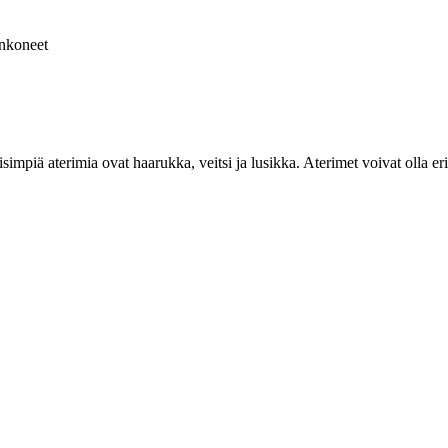
nkoneet
impiä aterimia ovat haarukka, veitsi ja lusikka. Aterimet voivat olla eri m