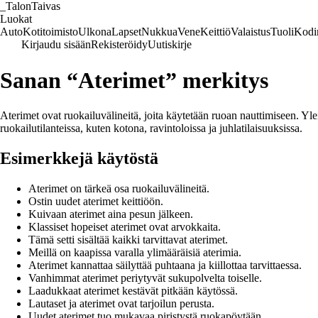
_
TalonTaivas
Luokat
Auto
Kotitoimisto
Ulkona
Lapset
Nukkua
Vene
Keittiö
Valaistus
Tuoli
Kodi
Kirjaudu sisään
Rekisteröidy
Uutiskirje
Sanan “Aterimet” merkitys
Aterimet ovat ruokailuvälineitä, joita käytetään ruoan nauttimiseen. Yleis
ruokailutilanteissa, kuten kotona, ravintoloissa ja juhlatilaisuuksissa.
Esimerkkejä käytöstä
Aterimet on tärkeä osa ruokailuvälineitä.
Ostin uudet aterimet keittiöön.
Kuivaan aterimet aina pesun jälkeen.
Klassiset hopeiset aterimet ovat arvokkaita.
Tämä setti sisältää kaikki tarvittavat aterimet.
Meillä on kaapissa varalla ylimääräisiä aterimia.
Aterimet kannattaa säilyttää puhtaana ja kiillottaa tarvittaessa.
Vanhimmat aterimet periytyvät sukupolvelta toiselle.
Laadukkaat aterimet kestävät pitkään käytössä.
Lautaset ja aterimet ovat tarjoilun perusta.
Uudet aterimet tuo mukavaa piristystä ruokapöytään.