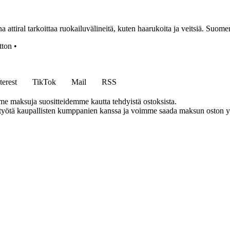
attiral tarkoittaa ruokailuvälineitä, kuten haarukoita ja veitsiä. Suomen k
tton
•
terest
TikTok
Mail
RSS
me maksuja suositteidemme kautta tehdyistä ostoksista.
styötä kaupallisten kumppanien kanssa ja voimme saada maksun oston yh