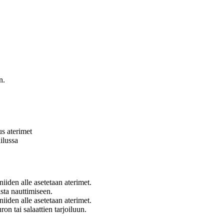
n.
us aterimet
ilussa
niiden alle asetetaan aterimet.
ista nauttimiseen.
niiden alle asetetaan aterimet.
on tai salaattien tarjoiluun.