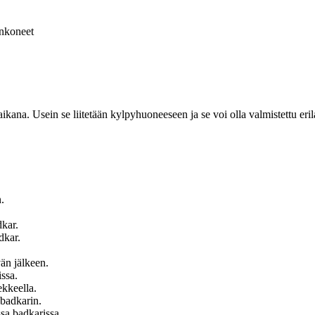
nkoneet
ikana. Usein se liitetään kylpyhuoneeseen ja se voi olla valmistettu erilai
.
dkar.
dkar.
än jälkeen.
issa.
ekkeella.
 badkarin.
ssa badkarissa.