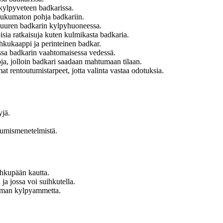
kylpyveteen badkarissa.
liukumaton pohja badkariin.
 suuren badkarin kylpyhuoneessa.
ia ratkaisuja kuten kulmikasta badkaria.
hkukaappi ja perinteinen badkar.
ssa badkarin vaahtomaisessa vedessä.
ja, jolloin badkari saadaan mahtumaan tilaan.
at rentoutumistarpeet, jotta valinta vastaa odotuksia.
jä.
utumismenetelmistä.
ihkupään kautta.
ja jossa voi suihkutella.
ilman kylpyammetta.