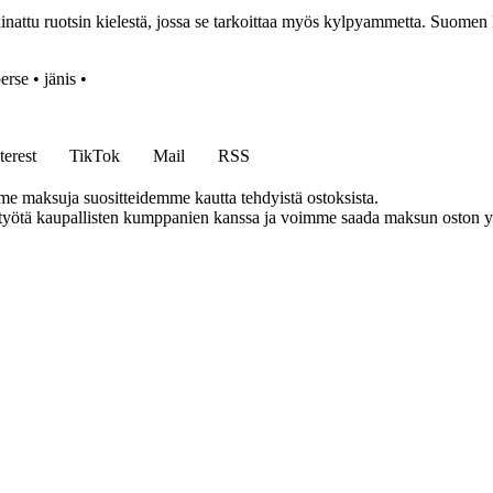
attu ruotsin kielestä, jossa se tarkoittaa myös kylpyammetta. Suomen 
erse
•
jänis
•
terest
TikTok
Mail
RSS
me maksuja suositteidemme kautta tehdyistä ostoksista.
styötä kaupallisten kumppanien kanssa ja voimme saada maksun oston yh