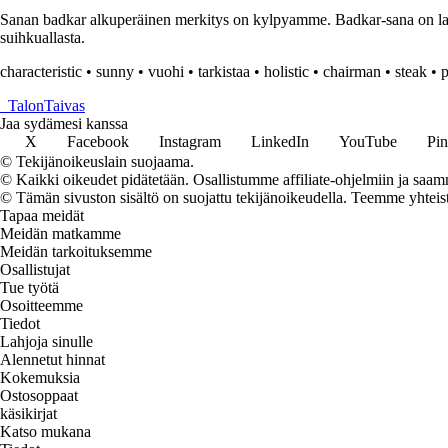
Sanan badkar alkuperäinen merkitys on kylpyamme. Badkar-sana on lain
suihkuallasta.
characteristic
•
sunny
•
vuohi
•
tarkistaa
•
holistic
•
chairman
•
steak
•
p
_
TalonTaivas
Jaa sydämesi kanssa
X
Facebook
Instagram
LinkedIn
YouTube
Pin
© Tekijänoikeuslain suojaama.
© Kaikki oikeudet pidätetään. Osallistumme affiliate-ohjelmiin ja saam
© Tämän sivuston sisältö on suojattu tekijänoikeudella. Teemme yhtei
Tapaa meidät
Meidän matkamme
Meidän tarkoituksemme
Osallistujat
Tue työtä
Osoitteemme
Tiedot
Lahjoja sinulle
Alennetut hinnat
Kokemuksia
Ostosoppaat
käsikirjat
Katso mukana