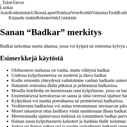
_
TalonTaivas
Luokat
Auto
Kotitoimisto
Ulkona
Lapset
Nukkua
Vene
Keittiö
Valaistus
Tuoli
Kodi
Kirjaudu sisään
Rekisteröidy
Uutiskirje
Sanan “Badkar” merkitys
Badkar tarkoittaa suurta altaassa, jossa voi kylpeä tai rentoutua kylvyn a
Esimerkkejä käytöstä
Olohuoneen nurkassa on vanha, mutta viihtyisä badkar.
Uudessa kylpyhuoneessa on moderni ja tilava badkar.
Kodin remontin yhteydessä vaihdoimme vanhan badkarin uuteen
Haluaisin rentoutua illalla pitkässä ja pehmeässä badkarissa.
Monilla hotelleilla on huoneissaan oma kylpyhuone, jossa on ba
Ensimmäisessä kerroksessa on sauna ja siinä vieressä sijaitsee ba
Kylpylässä voi nauttia porealtaassa tai perinteisessä badkarissa.
Vesihieronta badkarissa voi auttaa rentoutumaan stressaavan päiv
Monet rakastavat ottaa lasillisen viiniä nauttiessaan illasta badkar
Merenrannalla sijaitsevassa mökissä on romanttinen badkar parv
Haluan uusia kylpyhuoneen kalusteet ja hankkia tilalle isomman
Joskus on ihanaa sulkea ovi ja nauttia rauhallisesta hetkestä oma