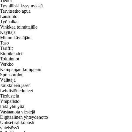
Tiedot
Tyypillisiä kysymyksiä
Tarvitsetko apua
Lausunto
Työpaikat
Vinkkaa toimittajille
Käyttäjä
Minun käyttäjäni
Taso
Tariffit
Etuoikeudet
Toiminnot
Verkko
Kampanjan kumppani
Sponsorointi
Välittäjä
Joukkueen jäsen
Lehdistötiedotteet
Tiedustelu
Ympäristö
Pidä yhteyttä
Vastaanota viestejä
Digitaalinen yhteydenotto
Uutiset sähköposti
yhteisössä