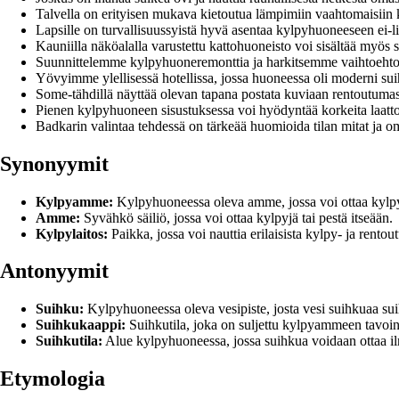
Talvella on erityisen mukava kietoutua lämpimiin vaahtomaisiin 
Lapsille on turvallisuussyistä hyvä asentaa kylpyhuoneeseen ei-
Kauniilla näköalalla varustettu kattohuoneisto voi sisältää myös
Suunnittelemme kylpyhuoneremonttia ja harkitsemme vaihtoehtois
Yövyimme ylellisessä hotellissa, jossa huoneessa oli moderni sui
Some-tähdillä näyttää olevan tapana postata kuviaan rentoutuma
Pienen kylpyhuoneen sisustuksessa voi hyödyntää korkeita laatto
Badkarin valintaa tehdessä on tärkeää huomioida tilan mitat ja om
Synonyymit
Kylpyamme:
Kylpyhuoneessa oleva amme, jossa voi ottaa kylpy
Amme:
Syvähkö säiliö, jossa voi ottaa kylpyjä tai pestä itseään.
Kylpylaitos:
Paikka, jossa voi nauttia erilaisista kylpy- ja rento
Antonyymit
Suihku:
Kylpyhuoneessa oleva vesipiste, josta vesi suihkuaa su
Suihkukaappi:
Suihkutila, joka on suljettu kylpyammeen tavoin 
Suihkutila:
Alue kylpyhuoneessa, jossa suihkua voidaan ottaa 
Etymologia