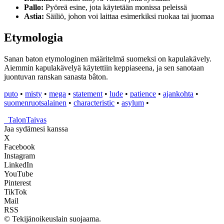
Pallo:
Pyöreä esine, jota käytetään monissa peleissä
Astia:
Säiliö, johon voi laittaa esimerkiksi ruokaa tai juomaa
Etymologia
Sanan baton etymologinen määritelmä suomeksi on kapulakävely.
Aiemmin kapulakävelyä käytettiin keppiaseena, ja sen sanotaan
juontuvan ranskan sanasta bâton.
puto
•
misty
•
mega
•
statement
•
lude
•
patience
•
ajankohta
•
suomenruotsalainen
•
characteristic
•
asylum
•
_
TalonTaivas
Jaa sydämesi kanssa
X
Facebook
Instagram
LinkedIn
YouTube
Pinterest
TikTok
Mail
RSS
© Tekijänoikeuslain suojaama.