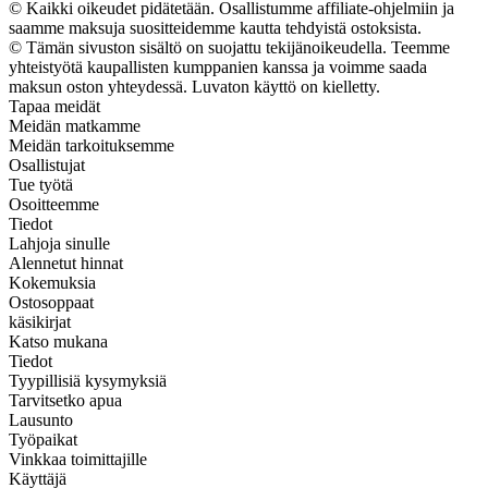
© Kaikki oikeudet pidätetään. Osallistumme affiliate-ohjelmiin ja
saamme maksuja suositteidemme kautta tehdyistä ostoksista.
© Tämän sivuston sisältö on suojattu tekijänoikeudella. Teemme
yhteistyötä kaupallisten kumppanien kanssa ja voimme saada
maksun oston yhteydessä. Luvaton käyttö on kielletty.
Tapaa meidät
Meidän matkamme
Meidän tarkoituksemme
Osallistujat
Tue työtä
Osoitteemme
Tiedot
Lahjoja sinulle
Alennetut hinnat
Kokemuksia
Ostosoppaat
käsikirjat
Katso mukana
Tiedot
Tyypillisiä kysymyksiä
Tarvitsetko apua
Lausunto
Työpaikat
Vinkkaa toimittajille
Käyttäjä