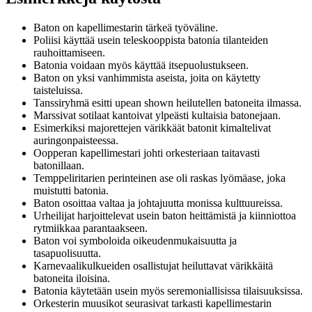
Baton on kapellimestarin tärkeä työväline.
Poliisi käyttää usein teleskooppista batonia tilanteiden
rauhoittamiseen.
Batonia voidaan myös käyttää itsepuolustukseen.
Baton on yksi vanhimmista aseista, joita on käytetty
taisteluissa.
Tanssiryhmä esitti upean shown heilutellen batoneita ilmassa.
Marssivat sotilaat kantoivat ylpeästi kultaisia batonejaan.
Esimerkiksi majorettejen värikkäät batonit kimaltelivat
auringonpaisteessa.
Oopperan kapellimestari johti orkesteriaan taitavasti
batonillaan.
Temppeliritarien perinteinen ase oli raskas lyömäase, joka
muistutti batonia.
Baton osoittaa valtaa ja johtajuutta monissa kulttuureissa.
Urheilijat harjoittelevat usein baton heittämistä ja kiinniottoa
rytmiikkaa parantaakseen.
Baton voi symboloida oikeudenmukaisuutta ja
tasapuolisuutta.
Karnevaalikulkueiden osallistujat heiluttavat värikkäitä
batoneita iloisina.
Batonia käytetään usein myös seremoniallisissa tilaisuuksissa.
Orkesterin muusikot seurasivat tarkasti kapellimestarin