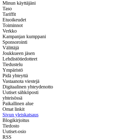
Minun käyttäjäni
Taso
Tariffit
Etuoikeudet
Toiminnot
Verkko
Kampanjan kumppani
Sponsorointi
Välittäjä
Joukkueen jäsen
Lehdistötiedotteet
Tiedustelu
Ympäristö
Pidä yhteyttä
Vastaanota viestejä
Digitaalinen yhteydenotto
Uutiset sähköposti
yhteisössä
Paikallinen alue
Omat linkit
Sivun yleiskatsaus
Blogikirjoitus
Tiedosto
Uutiset-osio
RSS