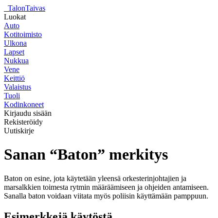
_
TalonTaivas
Luokat
Auto
Kotitoimisto
Ulkona
Lapset
Nukkua
Vene
Keittiö
Valaistus
Tuoli
Kodinkoneet
Kirjaudu sisään
Rekisteröidy
Uutiskirje
Sanan “Baton” merkitys
Baton on esine, jota käytetään yleensä orkesterinjohtajien ja
marsalkkien toimesta rytmin määräämiseen ja ohjeiden antamiseen.
Sanalla baton voidaan viitata myös poliisin käyttämään pamppuun.
Esimerkkejä käytöstä