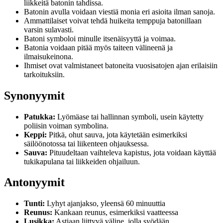
liikkeitä batonin tahdissa.
Batonin avulla voidaan viestiä monia eri asioita ilman sanoja.
Ammattilaiset voivat tehdä huikeita temppuja batonillaan
varsin sulavasti.
Batoni symboloi minulle itsenäisyyttä ja voimaa.
Batonia voidaan pitää myös taiteen välineenä ja
ilmaisukeinona.
Ihmiset ovat valmistaneet batoneita vuosisatojen ajan erilaisiin
tarkoituksiin.
Synonyymit
Patukka:
Lyömäase tai hallinnan symboli, usein käytetty
poliisin voiman symbolina.
Keppi:
Pitkä, ohut sauva, jota käytetään esimerkiksi
säilöönotossa tai liikenteen ohjauksessa.
Sauva:
Pituudeltaan vaihteleva kapistus, jota voidaan käyttää
tukikapulana tai liikkeiden ohjailuun.
Antonyymit
Tunti:
Lyhyt ajanjakso, yleensä 60 minuuttia
Reunus:
Kankaan reunus, esimerkiksi vaatteessa
Lusikka:
Astiaan liittyvä väline, jolla syödään