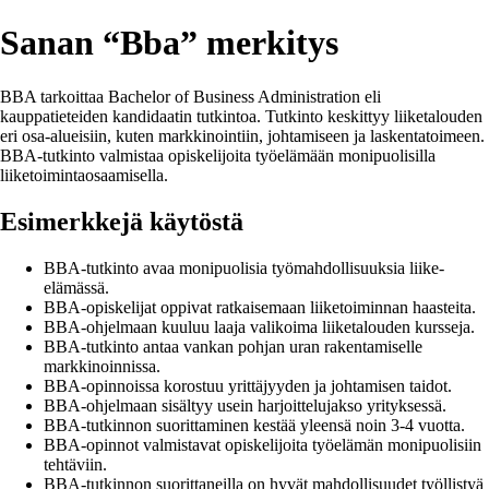
Sanan “Bba” merkitys
BBA tarkoittaa Bachelor of Business Administration eli
kauppatieteiden kandidaatin tutkintoa. Tutkinto keskittyy liiketalouden
eri osa-alueisiin, kuten markkinointiin, johtamiseen ja laskentatoimeen.
BBA-tutkinto valmistaa opiskelijoita työelämään monipuolisilla
liiketoimintaosaamisella.
Esimerkkejä käytöstä
BBA-tutkinto avaa monipuolisia työmahdollisuuksia liike-
elämässä.
BBA-opiskelijat oppivat ratkaisemaan liiketoiminnan haasteita.
BBA-ohjelmaan kuuluu laaja valikoima liiketalouden kursseja.
BBA-tutkinto antaa vankan pohjan uran rakentamiselle
markkinoinnissa.
BBA-opinnoissa korostuu yrittäjyyden ja johtamisen taidot.
BBA-ohjelmaan sisältyy usein harjoittelujakso yrityksessä.
BBA-tutkinnon suorittaminen kestää yleensä noin 3-4 vuotta.
BBA-opinnot valmistavat opiskelijoita työelämän monipuolisiin
tehtäviin.
BBA-tutkinnon suorittaneilla on hyvät mahdollisuudet työllistyä