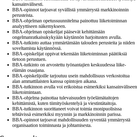
kansainvälisesti.
BBA-opinnot tarjoavat syvällistä ymmärrystä markkinoinnin
perusteista.
BBA-ohjelman opetussuunnitelma painottuu liiketoiminnan
analyyttiseen näkemykseen.
BBA-ohjelman opiskelijat pääsevät kehittämään
ongelmanratkaisukykyään käytännön harjoitusten avulla.
BBA-tutkinto auttaa ymmärtämään talouden perusteita ja niiden
soveltamista käytännössä.
BBA-opiskelijat oppivat tekemään liiketoiminnan päätöksiä
tietoon perustuen.
BBA-tutkinto on arvostettu työnantajien keskuudessa liike-
elämän osaajana.
BBA-opiskelijoille tarjoutuu usein mahdollisuus verkostoitua
alan ammattilaisten kanssa opintojen aikana.
BBA-tutkinnon avulla voi erikoistua esimerkiksi kansainväliseen
liiketoimintaan.
BBA-ohjelma painottaa tulevaisuuden työelämätaitojen
kehittämistä, kuten tiimityöskentelyä ja viestintätaitoja.
BBA-tutkinnon suorittaneet voivat toimia monipuolisissa
tehtävissä esimerkiksi myynnin ja markkinoinnin parissa.
BBA-opinnot tarjoavat mahdollisuuden syventää ymmärrystä
organisaation toiminnasta ja johtamisesta.