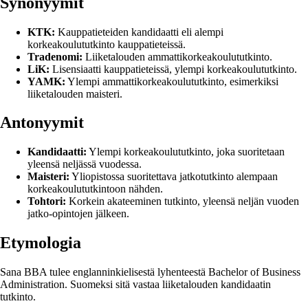
Synonyymit
KTK:
Kauppatieteiden kandidaatti eli alempi
korkeakoulututkinto kauppatieteissä.
Tradenomi:
Liiketalouden ammattikorkeakoulututkinto.
LiK:
Lisensiaatti kauppatieteissä, ylempi korkeakoulututkinto.
YAMK:
Ylempi ammattikorkeakoulututkinto, esimerkiksi
liiketalouden maisteri.
Antonyymit
Kandidaatti:
Ylempi korkeakoulututkinto, joka suoritetaan
yleensä neljässä vuodessa.
Maisteri:
Yliopistossa suoritettava jatkotutkinto alempaan
korkeakoulututkintoon nähden.
Tohtori:
Korkein akateeminen tutkinto, yleensä neljän vuoden
jatko-opintojen jälkeen.
Etymologia
Sana BBA tulee englanninkielisestä lyhenteestä Bachelor of Business
Administration. Suomeksi sitä vastaa liiketalouden kandidaatin
tutkinto.