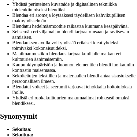
Yhdistä perinteinen kuvataide ja digitaalinen tekniikka
mielenkiintoiseksi blendiksi.
Blendaa eri aromeja löytääksesi täydellisen kahvikupillisen
makuyhdistelmän.
Blendattu hedelmäsmoothie raikastaa kuumana kesäpäivänä.
Seitsemän eri viljamaljan blendi tarjoaa runsaan ja ravitsevan
aamiaisen.
Blendauksen avulla voit yhdistää erilaiset ideat yhdeksi
toimivaksi kokonaisuudeksi.
Maailmanmusiikin blendaus tarjoaa kuulijalle matkan eri
kulttuurien äänimaisemiin.
Kaupunkiympäristön ja luonnon elementtien blendi luo kauniin
kontrastin maisemassa.
Sekoitettujen tekstiilien ja materiaalien blendi antaa sisustukselle
persoonallisen ilmeen.
Blendatut voiteet ja seerumit tarjoavat tehokkaita hoitotuloksia
iholle.
Yhdistä eri ruokakulttuurien makumaailmat rohkeasti omaksi
blendiksesi.
Synonyymit
Sekoitaa:
Sekoittua: