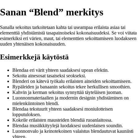
Sanan “Blend” merkitys
Sanalla sekoitus tarkoitetaan kahta tai useampaa erilaista asiaa tai
elementtiä yhdistämistä tasapainoiseksi kokonaisuudeksi. Se voi viitata
esimerkiksi eri värien, maut, tai elementtien sekoittamiseen luodakseen
uuden yhtenäisen kokonaisuuden.
Esimerkkejä käytöstä
Blendaa eri värit yhteen saadaksesi upean efektin.
Sekoita ainesosat tasaiseksi seokseksi.
Blenderi on kätevä työkalu erilaisten aineiden sekoittamiseen.
Rypäleiden ja banaanin sekoitus tekee herkullisen smoothien.
Kahvin ja kerman sekoitus synnyttää täyteläisen juoman.
Luonnonmateriaalien ja modernin designin yhdistäminen on
mielenkiintoinen blendi.
Blendaa tekstuurit yhteen saadaksesi moniulotteisen
lopputuloksen.
Kokeile erilaisten mausteiden blendiä ruoanlaitossa.
Blendaa musiikkityylejä luodaksesi uudenlaisen soundin.
Luonnonvalo ja keinotekoinen valaistus blendautuvat kauniisti
yhteen.