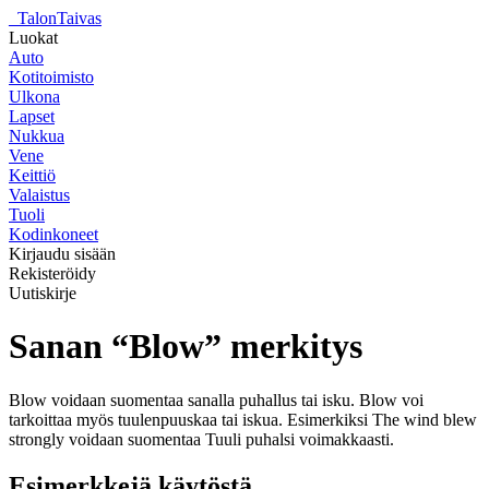
_
TalonTaivas
Luokat
Auto
Kotitoimisto
Ulkona
Lapset
Nukkua
Vene
Keittiö
Valaistus
Tuoli
Kodinkoneet
Kirjaudu sisään
Rekisteröidy
Uutiskirje
Sanan “Blow” merkitys
Blow voidaan suomentaa sanalla puhallus tai isku. Blow voi
tarkoittaa myös tuulenpuuskaa tai iskua. Esimerkiksi The wind blew
strongly voidaan suomentaa Tuuli puhalsi voimakkaasti.
Esimerkkejä käytöstä