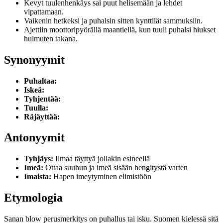
Kevyt tuulenhenkäys sai puut helisemään ja lehdet
vipattamaan.
Vaikenin hetkeksi ja puhalsin sitten kynttilät sammuksiin.
Ajettiin moottoripyörällä maantiellä, kun tuuli puhalsi hiukset
hulmuten takana.
Synonyymit
Puhaltaa:
Iskeä:
Tyhjentää:
Tuulla:
Räjäyttää:
Antonyymit
Tyhjäys:
Ilmaa täyttyä jollakin esineellä
Imeä:
Ottaa suuhun ja imeä sisään hengitystä varten
Imaista:
Hapen imeytyminen elimistöön
Etymologia
Sanan blow perusmerkitys on puhallus tai isku. Suomen kielessä sitä