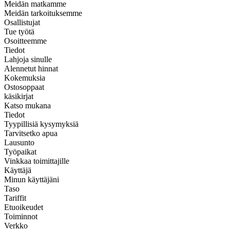
Meidän matkamme
Meidän tarkoituksemme
Osallistujat
Tue työtä
Osoitteemme
Tiedot
Lahjoja sinulle
Alennetut hinnat
Kokemuksia
Ostosoppaat
käsikirjat
Katso mukana
Tiedot
Tyypillisiä kysymyksiä
Tarvitsetko apua
Lausunto
Työpaikat
Vinkkaa toimittajille
Käyttäjä
Minun käyttäjäni
Taso
Tariffit
Etuoikeudet
Toiminnot
Verkko