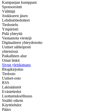
Kampanjan kumppani
Sponsorointi
Välittäjä
Joukkueen jäsen
Lehdistötiedotteet
Tiedustelu
Ympäristö
Pidä yhteyttä
Vastaanota viestejä
Digitaalinen yhteydenotto
Uutiset sähköposti
yhteisössä
Paikallinen alue
Omat linkit
Sivun yleiskatsaus
Blogikirjoitus
Tiedosto
Uutiset-osio
RSS
Lakisäännöt
Evästetiedot
Luottamuksellisuus
Sisältö oikein
Käyttöehdot
Pääsy