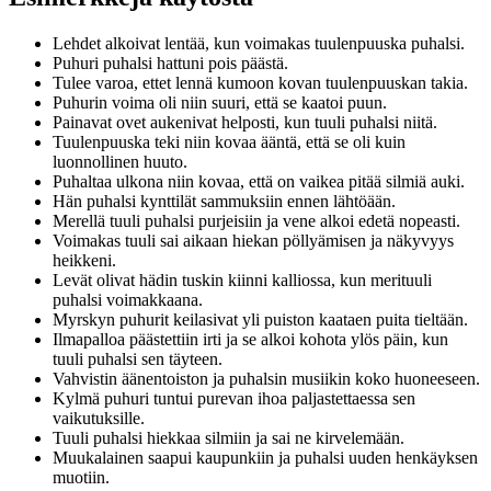
Lehdet alkoivat lentää, kun voimakas tuulenpuuska puhalsi.
Puhuri puhalsi hattuni pois päästä.
Tulee varoa, ettet lennä kumoon kovan tuulenpuuskan takia.
Puhurin voima oli niin suuri, että se kaatoi puun.
Painavat ovet aukenivat helposti, kun tuuli puhalsi niitä.
Tuulenpuuska teki niin kovaa ääntä, että se oli kuin
luonnollinen huuto.
Puhaltaa ulkona niin kovaa, että on vaikea pitää silmiä auki.
Hän puhalsi kynttilät sammuksiin ennen lähtöään.
Merellä tuuli puhalsi purjeisiin ja vene alkoi edetä nopeasti.
Voimakas tuuli sai aikaan hiekan pöllyämisen ja näkyvyys
heikkeni.
Levät olivat hädin tuskin kiinni kalliossa, kun merituuli
puhalsi voimakkaana.
Myrskyn puhurit keilasivat yli puiston kaataen puita tieltään.
Ilmapalloa päästettiin irti ja se alkoi kohota ylös päin, kun
tuuli puhalsi sen täyteen.
Vahvistin äänentoiston ja puhalsin musiikin koko huoneeseen.
Kylmä puhuri tuntui purevan ihoa paljastettaessa sen
vaikutuksille.
Tuuli puhalsi hiekkaa silmiin ja sai ne kirvelemään.
Muukalainen saapui kaupunkiin ja puhalsi uuden henkäyksen
muotiin.