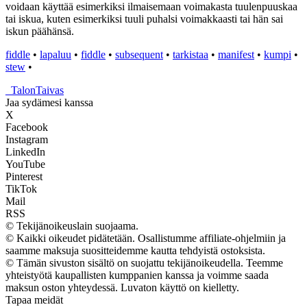
voidaan käyttää esimerkiksi ilmaisemaan voimakasta tuulenpuuskaa
tai iskua, kuten esimerkiksi tuuli puhalsi voimakkaasti tai hän sai
iskun päähänsä.
fiddle
•
lapaluu
•
fiddle
•
subsequent
•
tarkistaa
•
manifest
•
kumpi
•
stew
•
_
TalonTaivas
Jaa sydämesi kanssa
X
Facebook
Instagram
LinkedIn
YouTube
Pinterest
TikTok
Mail
RSS
© Tekijänoikeuslain suojaama.
© Kaikki oikeudet pidätetään. Osallistumme affiliate-ohjelmiin ja
saamme maksuja suositteidemme kautta tehdyistä ostoksista.
© Tämän sivuston sisältö on suojattu tekijänoikeudella. Teemme
yhteistyötä kaupallisten kumppanien kanssa ja voimme saada
maksun oston yhteydessä. Luvaton käyttö on kielletty.
Tapaa meidät