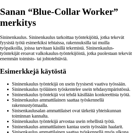
Sanan “Blue-Collar Worker”
merkitys
Sininenkaulus. Sininenkaulus tarkoittaa työntekijöitä, jotka tekevät
fyysistä työtä esimerkiksi tehtaissa, rakennuksilla tai muilla
työpaikoilla, joissa tarvitaan käsillä tekemistä. Sininenkaulus-
työntekijät eroavat valkokaulus-työntekijöistä, jotka puolestaan tekevät
enemmän toimisto- tai johtotehtäviä.
Esimerkkejä käytöstä
Sininenkaulus työntekijä on usein fyysisesti vaativa työssään.
Sininenkaulus työläinen työskentelee usein tehdasympäristössä.
Sininenkaulus työntekijä voi tehdä käsillään konkreettista työtä.
Sininenkaulus ammattilainen saattaa työskennellä
rakennustyömaalla.
Sinisenkaulusalan ammattilaiset ovat tärkeitä yhteiskunnan
toiminnan kannalta.
Sininenkaulus työntekijä arvostaa usein rehellistä työtä.
Sininenkaulus ammattilainen kantaa usein työssään haalarit.
Sinisenkaulus ammattilainen saattaa työskennellä myös ulkona