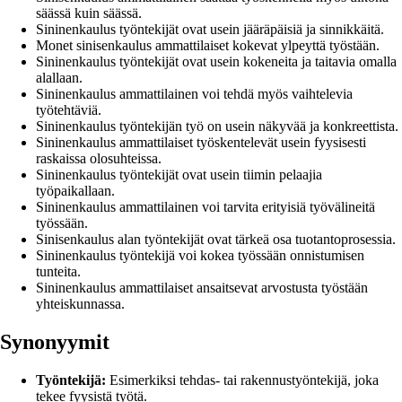
säässä kuin säässä.
Sininenkaulus työntekijät ovat usein jääräpäisiä ja sinnikkäitä.
Monet sinisenkaulus ammattilaiset kokevat ylpeyttä työstään.
Sininenkaulus työntekijät ovat usein kokeneita ja taitavia omalla
alallaan.
Sininenkaulus ammattilainen voi tehdä myös vaihtelevia
työtehtäviä.
Sininenkaulus työntekijän työ on usein näkyvää ja konkreettista.
Sininenkaulus ammattilaiset työskentelevät usein fyysisesti
raskaissa olosuhteissa.
Sininenkaulus työntekijät ovat usein tiimin pelaajia
työpaikallaan.
Sininenkaulus ammattilainen voi tarvita erityisiä työvälineitä
työssään.
Sinisenkaulus alan työntekijät ovat tärkeä osa tuotantoprosessia.
Sininenkaulus työntekijä voi kokea työssään onnistumisen
tunteita.
Sininenkaulus ammattilaiset ansaitsevat arvostusta työstään
yhteiskunnassa.
Synonyymit
Työntekijä:
Esimerkiksi tehdas- tai rakennustyöntekijä, joka
tekee fyysistä työtä.