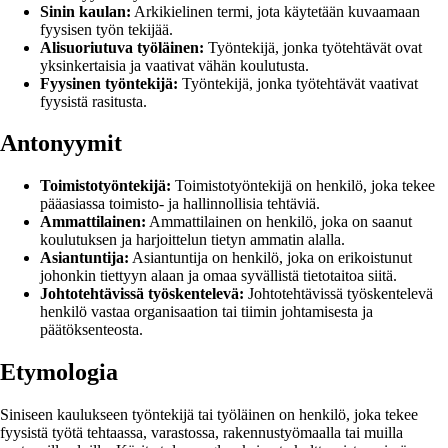
Sinin kaulan:
Arkikielinen termi, jota käytetään kuvaamaan
fyysisen työn tekijää.
Alisuoriutuva työläinen:
Työntekijä, jonka työtehtävät ovat
yksinkertaisia ja vaativat vähän koulutusta.
Fyysinen työntekijä:
Työntekijä, jonka työtehtävät vaativat
fyysistä rasitusta.
Antonyymit
Toimistotyöntekijä:
Toimistotyöntekijä on henkilö, joka tekee
pääasiassa toimisto- ja hallinnollisia tehtäviä.
Ammattilainen:
Ammattilainen on henkilö, joka on saanut
koulutuksen ja harjoittelun tietyn ammatin alalla.
Asiantuntija:
Asiantuntija on henkilö, joka on erikoistunut
johonkin tiettyyn alaan ja omaa syvällistä tietotaitoa siitä.
Johtotehtävissä työskentelevä:
Johtotehtävissä työskentelevä
henkilö vastaa organisaation tai tiimin johtamisesta ja
päätöksenteosta.
Etymologia
Siniseen kaulukseen työntekijä tai työläinen on henkilö, joka tekee
fyysistä työtä tehtaassa, varastossa, rakennustyömaalla tai muilla