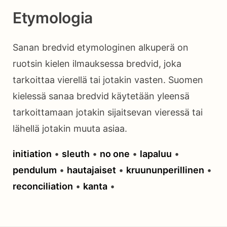
Etymologia
Sanan bredvid etymologinen alkuperä on
ruotsin kielen ilmauksessa bredvid, joka
tarkoittaa vierellä tai jotakin vasten. Suomen
kielessä sanaa bredvid käytetään yleensä
tarkoittamaan jotakin sijaitsevan vieressä tai
lähellä jotakin muuta asiaa.
initiation
•
sleuth
•
no one
•
lapaluu
•
pendulum
•
hautajaiset
•
kruununperillinen
•
reconciliation
•
kanta
•