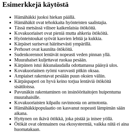
Esimerkkejä käytöstä
Hämähäkki juoksi hiekan päällä.
Hämähäkit ovat tehokkaita hyönteisten saalistajia.
Tässä metsässä vilisee kaikenlaisia ötököitä.
Kovakuoriaiset ovat pieniä mutta ahkeria ötököitä.
Hyönteistoukat syövät kasvien lehtiä ja kukkia.
Kärpäset surisevat häiritsevästi ympärillä.
Perhoset ovat kauniita ötököitä.
Sudenkorennot lentävät nopeasti veden pinnan yllä.
Muurahaiset kuljettavat ruokaa pesään.
Kärpänen istui ikkunalaudalla odottamassa pääsyä ulos.
Kovakuoriainen ryömi varovasti pitkin oksaa.
Ampiaiset rakentavat pesiään puun oksien väliin.
Kärpäspaperi on hyvä keino torjua lentäviä ötököitä
sisätiloissa.
Pavunäkin rakentaminen on insinööritaitojen huipentuma
muurahaisille.
Kovakuoriaisten kilpailu ravinnosta on armotonta.
Hämähäkkipopulaatio on kasvanut nopeasti lämpimän sään
aikana.
Hyttynen on ikävä ötökkä, joka pistää ja inisee yöllä.
Ötökät ovat olennainen osa ekosysteemiä, vaikka niitä ei aina
huomatakaan.