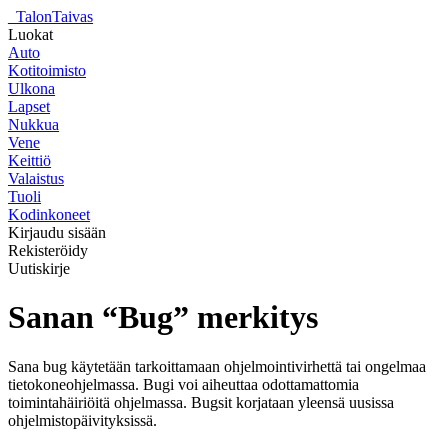
_
TalonTaivas
Luokat
Auto
Kotitoimisto
Ulkona
Lapset
Nukkua
Vene
Keittiö
Valaistus
Tuoli
Kodinkoneet
Kirjaudu sisään
Rekisteröidy
Uutiskirje
Sanan “Bug” merkitys
Sana bug käytetään tarkoittamaan ohjelmointivirhettä tai ongelmaa
tietokoneohjelmassa. Bugi voi aiheuttaa odottamattomia
toimintahäiriöitä ohjelmassa. Bugsit korjataan yleensä uusissa
ohjelmistopäivityksissä.