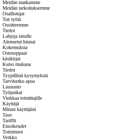
Meidän matkamme
Meidän tarkoituksemme
Osallistujat
Tue työtä
Osoitteemme
Tiedot
Lahjoja sinulle
Alennetut hinnat
Kokemuksia
Ostosoppaat
käsikirjat
Katso mukana
Tiedot
Tyypillisiä kysymyksiä
Tarvitsetko apua
Lausunto
Työpaikat
Vinkkaa toimittajille
Käyttäjä
Minun käyttäjäni
Taso
Tariffit
Etuoikeudet
Toiminnot
Verkko