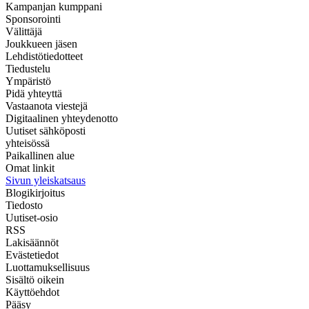
Kampanjan kumppani
Sponsorointi
Välittäjä
Joukkueen jäsen
Lehdistötiedotteet
Tiedustelu
Ympäristö
Pidä yhteyttä
Vastaanota viestejä
Digitaalinen yhteydenotto
Uutiset sähköposti
yhteisössä
Paikallinen alue
Omat linkit
Sivun yleiskatsaus
Blogikirjoitus
Tiedosto
Uutiset-osio
RSS
Lakisäännöt
Evästetiedot
Luottamuksellisuus
Sisältö oikein
Käyttöehdot
Pääsy