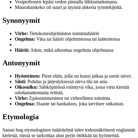
Vesiperhonen lepäsi veden pinnalla liikkumattomana.
Muurahaiskeko oli suuri ja täynnä ahkeria työntekijöitä.
Synonyymit
Virhe:
Tietokoneohjelmiston toimintahäiriö
Ongelma:
Vika tai häiriö ohjelmistossa tai laitteistossa
Häiriö:
Jokin, mikä aiheuttaa ongelmia ohjelmassa
Antonyymit
Hyönteinen:
Pieni eläin, jolla on kuusi jalkaa ja usein siivet.
Siisti:
Puhdas ja järjestyksessä oleva tila tai asia.
Oikosulku:
Sähköpiirissä esiintyvä vika, jossa virta kiertää
odottamattomasta reitistä.
Virhe:
Epäonnistuminen tai virheellinen toiminta.
Ongelma:
Haaste tai hankaluus, joka tarvitsee ratkaisun.
Etymologia
Sanan bug etymologinen määritelmä tulee todennäköisesti englannin
kielestä, missä se tarkoittaa alun perin ötökkää tai hyönteistä.