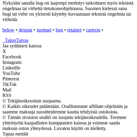
Nykyään sanalla bug on laajempi merkitys tarkoittaen myös teknistä
ongelmaa tai virhettä tietokoneohjelmassa. Suomen kielessä sana
bugi tai virhe on yleisesti käytetty kuvaamaan teknisiä ongelmia tai
virheitä.
below
•
despair
•
tuomari
•
bug
•
retainer
•
cartoon
•
_
TalonTaivas
Jaa sydämesi kanssa
X
Facebook
Instagram
LinkedIn
YouTube
Pinterest
TikTok
Mail
RSS
© Tekijänoikeuslain suojaama.
© Kaikki oikeudet pidätetään. Osallistumme affiliate-ohjelmiin ja
saamme maksuja suositteidemme kautta tehdyistä ostoksista.
© Tämän sivuston sisältö on suojattu tekijänoikeudella. Teemme
yhteistyötä kaupallisten kumppanien kanssa ja voimme saada
maksun oston yhteydessä. Luvaton käyttö on kielletty.
Tapaa meidät