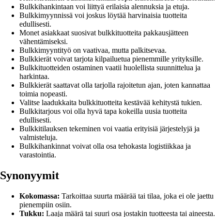
Bulkkihankintaan voi liittyä erilaisia alennuksia ja etuja.
Bulkkimyynnissä voi joskus löytää harvinaisia tuotteita
edullisesti.
Monet asiakkaat suosivat bulkkituotteita pakkausjätteen
vähentämiseksi.
Bulkkimyyntityö on vaativaa, mutta palkitsevaa.
Bulkkierät voivat tarjota kilpailuetua pienemmille yrityksille.
Bulkkituotteiden ostaminen vaatii huolellista suunnittelua ja
harkintaa.
Bulkkierät saattavat olla tarjolla rajoitetun ajan, joten kannattaa
toimia nopeasti.
Valitse laadukkaita bulkkituotteita kestävää kehitystä tukien.
Bulkkitarjous voi olla hyvä tapa kokeilla uusia tuotteita
edullisesti.
Bulkkitilauksen tekeminen voi vaatia erityisiä järjestelyjä ja
valmisteluja.
Bulkkihankinnat voivat olla osa tehokasta logistiikkaa ja
varastointia.
Synonyymit
Kokomassa:
Tarkoittaa suurta määrää tai tilaa, joka ei ole jaettu
pienempiin osiin.
Tukku:
Laaja määrä tai suuri osa jostakin tuotteesta tai aineesta.