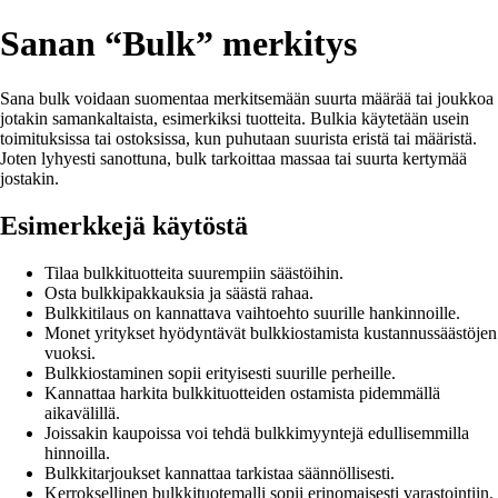
Sanan “Bulk” merkitys
Sana bulk voidaan suomentaa merkitsemään suurta määrää tai joukkoa
jotakin samankaltaista, esimerkiksi tuotteita. Bulkia käytetään usein
toimituksissa tai ostoksissa, kun puhutaan suurista eristä tai määristä.
Joten lyhyesti sanottuna, bulk tarkoittaa massaa tai suurta kertymää
jostakin.
Esimerkkejä käytöstä
Tilaa bulkkituotteita suurempiin säästöihin.
Osta bulkkipakkauksia ja säästä rahaa.
Bulkkitilaus on kannattava vaihtoehto suurille hankinnoille.
Monet yritykset hyödyntävät bulkkiostamista kustannussäästöjen
vuoksi.
Bulkkiostaminen sopii erityisesti suurille perheille.
Kannattaa harkita bulkkituotteiden ostamista pidemmällä
aikavälillä.
Joissakin kaupoissa voi tehdä bulkkimyyntejä edullisemmilla
hinnoilla.
Bulkkitarjoukset kannattaa tarkistaa säännöllisesti.
Kerroksellinen bulkkituotemalli sopii erinomaisesti varastointiin.