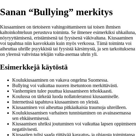
Sanan “Bullying” merkitys
Kiusaaminen on tietoiseen vahingoittamiseen tai toisen ihmisen
kaltoinkohteluun perustuva toiminta. Se ilmenee esimerkiksi uhkailuna,
nöyryyttämisenä, eristämisenä tai fyysisenä väkivaltana. Kiusaaminen
voi tapahtua niin kasvokkain kuin myös verkossa. Tämä toiminta voi
aiheuttaa uhrille psyykkistä tai fyysistä kärsimystä, ja sen tarkoituksena
on yleensä vahvistaa tekijän valta-asemaa uhrin yli.
Esimerkkejä käytöstä
Koulukiusaaminen on vakava ongelma Suomessa.
Bullying voi vaikuttaa nuoren itsetuntoon merkittävästi.
Vanhempien tulee puuttua kiusaamiseen tehokkaasti.
Koulussa on tärkeää luoda nollatoleranssi kiusaamiselle.
Internetissä tapahtuva kiusaaminen on yleistä.
Kiusaaminen voi aiheuttaa pitkäaikaisia traumoja uhreilleen.
Koulukiusaamisen varhainen tunnistaminen on avainasemassa
sen ehkäisemisessä.
Kiusaamisen uhriksi joutuminen voi vaikuttaa lapsen oppimiseen
negatiivisesti.
Kiusaajien tulisi saada riittävää kasvatus- ja ohjausta toimintansa