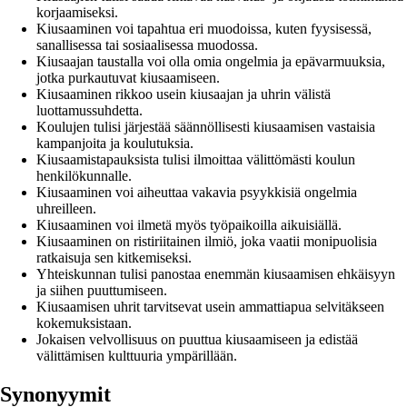
korjaamiseksi.
Kiusaaminen voi tapahtua eri muodoissa, kuten fyysisessä,
sanallisessa tai sosiaalisessa muodossa.
Kiusaajan taustalla voi olla omia ongelmia ja epävarmuuksia,
jotka purkautuvat kiusaamiseen.
Kiusaaminen rikkoo usein kiusaajan ja uhrin välistä
luottamussuhdetta.
Koulujen tulisi järjestää säännöllisesti kiusaamisen vastaisia
kampanjoita ja koulutuksia.
Kiusaamistapauksista tulisi ilmoittaa välittömästi koulun
henkilökunnalle.
Kiusaaminen voi aiheuttaa vakavia psyykkisiä ongelmia
uhreilleen.
Kiusaaminen voi ilmetä myös työpaikoilla aikuisiällä.
Kiusaaminen on ristiriitainen ilmiö, joka vaatii monipuolisia
ratkaisuja sen kitkemiseksi.
Yhteiskunnan tulisi panostaa enemmän kiusaamisen ehkäisyyn
ja siihen puuttumiseen.
Kiusaamisen uhrit tarvitsevat usein ammattiapua selvitäkseen
kokemuksistaan.
Jokaisen velvollisuus on puuttua kiusaamiseen ja edistää
välittämisen kulttuuria ympärillään.
Synonyymit