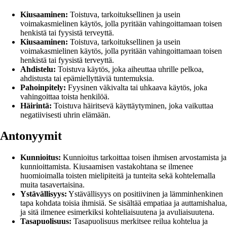
Kiusaaminen:
Toistuva, tarkoituksellinen ja usein
voimakasmielinen käytös, jolla pyritään vahingoittamaan toisen
henkistä tai fyysistä terveyttä.
Kiusaaminen:
Toistuva, tarkoituksellinen ja usein
voimakasmielinen käytös, jolla pyritään vahingoittamaan toisen
henkistä tai fyysistä terveyttä.
Ahdistelu:
Toistuva käytös, joka aiheuttaa uhrille pelkoa,
ahdistusta tai epämiellyttäviä tuntemuksia.
Pahoinpitely:
Fyysinen väkivalta tai uhkaava käytös, joka
vahingoittaa toista henkilöä.
Häirintä:
Toistuva häiritsevä käyttäytyminen, joka vaikuttaa
negatiivisesti uhrin elämään.
Antonyymit
Kunnioitus:
Kunnioitus tarkoittaa toisen ihmisen arvostamista ja
kunnioittamista. Kiusaamisen vastakohtana se ilmenee
huomioimalla toisten mielipiteitä ja tunteita sekä kohtelemalla
muita tasavertaisina.
Ystävällisyys:
Ystävällisyys on positiivinen ja lämminhenkinen
tapa kohdata toisia ihmisiä. Se sisältää empatiaa ja auttamishalua,
ja sitä ilmenee esimerkiksi kohteliaisuutena ja avuliaisuutena.
Tasapuolisuus:
Tasapuolisuus merkitsee reilua kohtelua ja