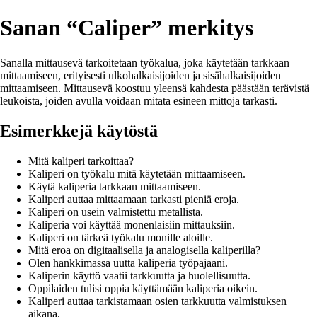
Sanan “Caliper” merkitys
Sanalla mittausevä tarkoitetaan työkalua, joka käytetään tarkkaan
mittaamiseen, erityisesti ulkohalkaisijoiden ja sisähalkaisijoiden
mittaamiseen. Mittausevä koostuu yleensä kahdesta päästään terävistä
leukoista, joiden avulla voidaan mitata esineen mittoja tarkasti.
Esimerkkejä käytöstä
Mitä kaliperi tarkoittaa?
Kaliperi on työkalu mitä käytetään mittaamiseen.
Käytä kaliperia tarkkaan mittaamiseen.
Kaliperi auttaa mittaamaan tarkasti pieniä eroja.
Kaliperi on usein valmistettu metallista.
Kaliperia voi käyttää monenlaisiin mittauksiin.
Kaliperi on tärkeä työkalu monille aloille.
Mitä eroa on digitaalisella ja analogisella kaliperilla?
Olen hankkimassa uutta kaliperia työpajaani.
Kaliperin käyttö vaatii tarkkuutta ja huolellisuutta.
Oppilaiden tulisi oppia käyttämään kaliperia oikein.
Kaliperi auttaa tarkistamaan osien tarkkuutta valmistuksen
aikana.