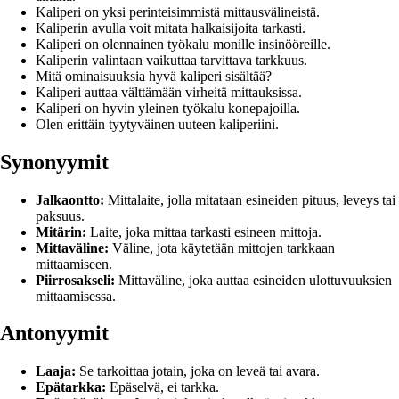
Kaliperi on yksi perinteisimmistä mittausvälineistä.
Kaliperin avulla voit mitata halkaisijoita tarkasti.
Kaliperi on olennainen työkalu monille insinööreille.
Kaliperin valintaan vaikuttaa tarvittava tarkkuus.
Mitä ominaisuuksia hyvä kaliperi sisältää?
Kaliperi auttaa välttämään virheitä mittauksissa.
Kaliperi on hyvin yleinen työkalu konepajoilla.
Olen erittäin tyytyväinen uuteen kaliperiini.
Synonyymit
Jalkaontto:
Mittalaite, jolla mitataan esineiden pituus, leveys tai
paksuus.
Mitärin:
Laite, joka mittaa tarkasti esineen mittoja.
Mittaväline:
Väline, jota käytetään mittojen tarkkaan
mittaamiseen.
Piirrosakseli:
Mittaväline, joka auttaa esineiden ulottuvuuksien
mittaamisessa.
Antonyymit
Laaja:
Se tarkoittaa jotain, joka on leveä tai avara.
Epätarkka:
Epäselvä, ei tarkka.