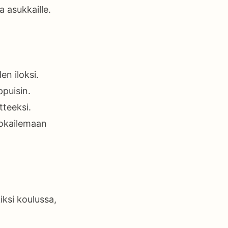
 asukkaille.
n iloksi.
puisin.
tteeksi.
uokailemaan
iksi koulussa,