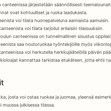
canteenissa järjestetään säännöllisesti teemalounaita
nat ovat kohtuulliset ja ruoka laadukasta.
eenista voi tilata huonepalveluna aamiaista aamuisin.
nteenista voi tilata tarjoilut erilaisiin tilaisuuksiin.
ulun canteenissa on tunnelmallinen sisustus oppilaide
eenista saa noutoruokaa työntekijöille myös viikonlop
anteenissa voi herkutella herkkujäätelöllä päivän pää
ioloajat kannattaa tarkistaa etukäteen, jotta ehtii r
t
ka, josta voi ostaa ruokaa ja juomaa, yleensä esimerk
i muussa julkisessa tilassa.