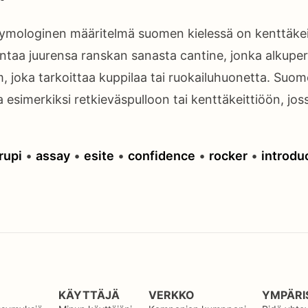
mologinen määritelmä suomen kielessä on kenttäkeitt
taa juurensa ranskan sanasta cantine, jonka alkuperä
 joka tarkoittaa kuppilaa tai ruokailuhuonetta. Suom
a esimerkiksi retkieväspulloon tai kenttäkeittiöön, joss
rupi
•
assay
•
esite
•
confidence
•
rocker
•
introdu
KÄYTTÄJÄ
VERKKO
YMPÄRI