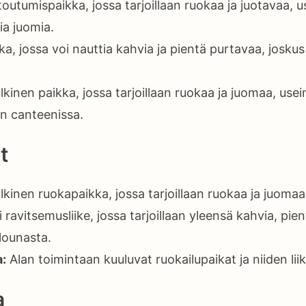
outumispaikka, jossa tarjoillaan ruokaa ja juotavaa, 
ia juomia.
a, jossa voi nauttia kahvia ja pientä purtavaa, joskus
lkinen paikka, jossa tarjoillaan ruokaa ja juomaa, use
in canteenissa.
t
lkinen ruokapaikka, jossa tarjoillaan ruokaa ja juomaa 
 ravitsemusliike, jossa tarjoillaan yleensä kahvia, pie
lounasta.
a:
Alan toimintaan kuuluvat ruokailupaikat ja niiden lii
a