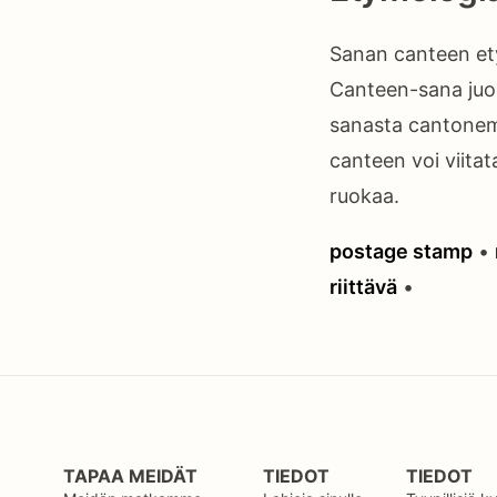
Sanan canteen ety
Canteen-sana juon
sanasta cantonem,
canteen voi viitat
ruokaa.
postage stamp
•
riittävä
•
TAPAA MEIDÄT
TIEDOT
TIEDOT