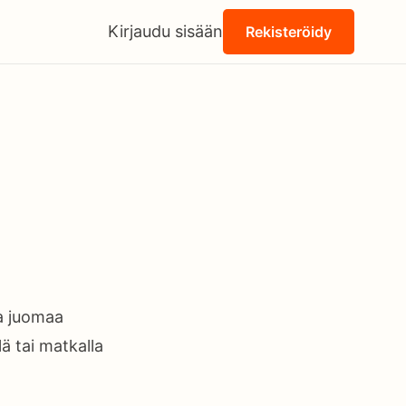
Kirjaudu sisään
Rekisteröidy
ja juomaa
lä tai matkalla