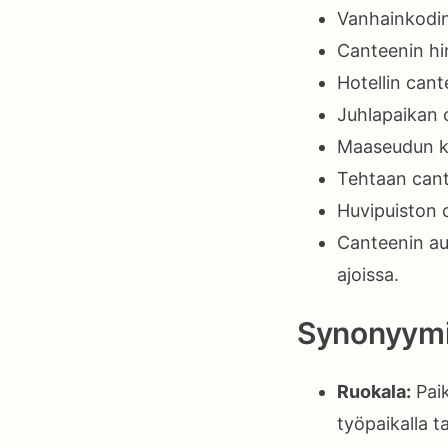
Vanhainkodin 
Canteenin hin
Hotellin cant
Juhlapaikan ca
Maaseudun ko
Tehtaan cant
Huvipuiston c
Canteenin auk
ajoissa.
Synonyymi
Ruokala:
Paik
työpaikalla ta