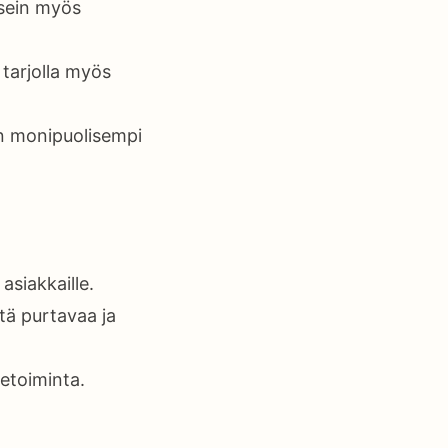
usein myös
 tarjolla myös
in monipuolisempi
asiakkaille.
ntä purtavaa ja
ketoiminta.