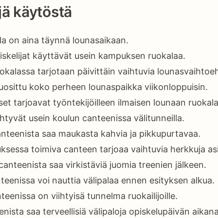
ä käytöstä
la on aina täynnä lounasaikaan.
iskelijat käyttävät usein kampuksen ruokalaa.
kalassa tarjotaan päivittäin vaihtuvia lounasvaihtoeh
uosittu koko perheen lounaspaikka viikonloppuisin.
et tarjoavat työntekijöilleen ilmaisen lounaan ruokal
iihtyvät usein koulun canteenissa välitunneilla.
nteenista saa maukasta kahvia ja pikkupurtavaa.
sessa toimiva canteen tarjoaa vaihtuvia herkkuja asi
 canteenista saa virkistäviä juomia treenien jälkeen.
teenissa voi nauttia välipalaa ennen esityksen alkua.
eenissa on viihtyisä tunnelma ruokailijoille.
nista saa terveellisiä välipaloja opiskelupäivän aikana