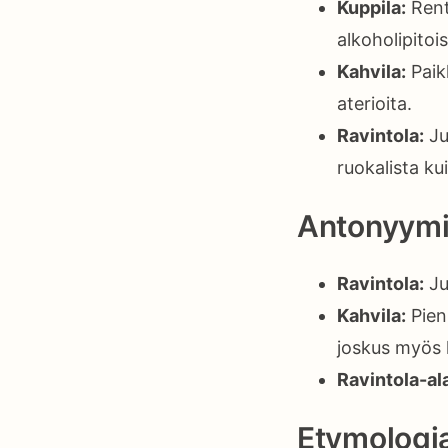
Kuppila:
Rent
alkoholipitois
Kahvila:
Paikk
aterioita.
Ravintola:
Ju
ruokalista ku
Antonyymi
Ravintola:
Ju
Kahvila:
Pieni
joskus myös 
Ravintola-al
Etymologi