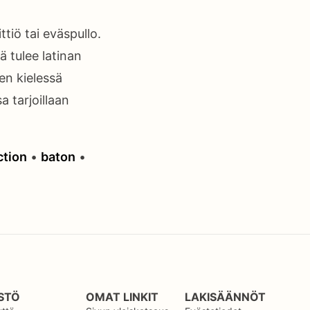
iö tai eväspullo.
 tulee latinan
en kielessä
a tarjoillaan
ction
•
baton
•
STÖ
OMAT LINKIT
LAKISÄÄNNÖT