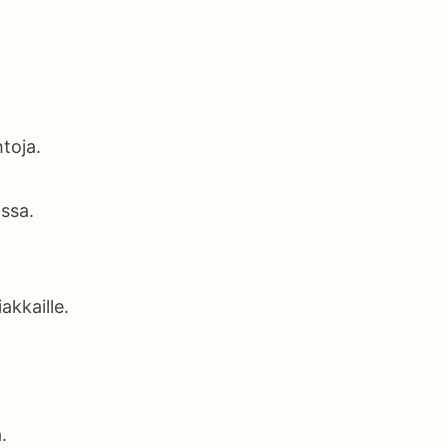
toja.
assa.
akkaille.
.