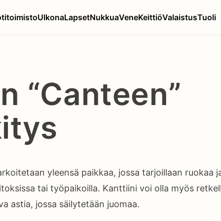
titoimisto
Ulkona
Lapset
Nukkua
Vene
Keittiö
Valaistus
Tuoli
n “Canteen”
itys
tarkoitetaan yleensä paikkaa, jossa tarjoillaan ruokaa 
toksissa tai työpaikoilla. Kanttiini voi olla myös retkel
 astia, jossa säilytetään juomaa.