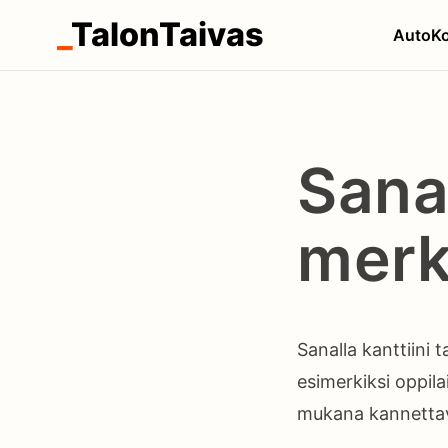
_
TalonTaivas
Auto
Ko
Sana
merk
Sanalla kanttiini 
esimerkiksi oppilai
mukana kannettava