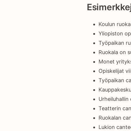
Esimerkkej
Koulun ruoka
Yliopiston op
Työpaikan ruo
Ruokala on s
Monet yrityks
Opiskelijat v
Työpaikan ca
Kauppakeskuk
Urheiluhallin
Teatterin can
Ruokalan cant
Lukion cantee