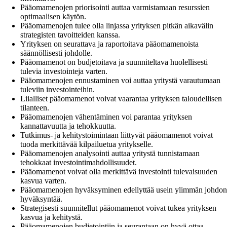
Pääomamenojen priorisointi auttaa varmistamaan resurssien
optimaalisen käytön.
Pääomamenojen tulee olla linjassa yrityksen pitkän aikavälin
strategisten tavoitteiden kanssa.
Yrityksen on seurattava ja raportoitava pääomamenoista
säännöllisesti johdolle.
Pääomamenot on budjetoitava ja suunniteltava huolellisesti
tulevia investointeja varten.
Pääomamenojen ennustaminen voi auttaa yritystä varautumaan
tuleviin investointeihin.
Liialliset pääomamenot voivat vaarantaa yrityksen taloudellisen
tilanteen.
Pääomamenojen vähentäminen voi parantaa yrityksen
kannattavuutta ja tehokkuutta.
Tutkimus- ja kehitystoimintaan liittyvät pääomamenot voivat
tuoda merkittävää kilpailuetua yritykselle.
Pääomamenojen analysointi auttaa yritystä tunnistamaan
tehokkaat investointimahdollisuudet.
Pääomamenot voivat olla merkittävä investointi tulevaisuuden
kasvua varten.
Pääomamenojen hyväksyminen edellyttää usein ylimmän johdon
hyväksyntää.
Strategisesti suunnitellut pääomamenot voivat tukea yrityksen
kasvua ja kehitystä.
Pääomamenojen budjetointiin ja seurantaan on hyvä ottaa