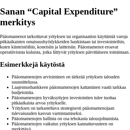
Sanan “Capital Expenditure”
merkitys
Pääomamenot tarkoittavat yrityksen tai organisaation käyttämiä varoja
pitkäaikaisten omaisuushyödykkeiden hankintaan tai investointeihin,
kuten kiinteistöihin, koneisiin ja laitteisiin. Pääomamenot eroavat
operatiivisista kuluista, jotka liittyvät yrityksen päivittäiseen toimintaan.
Esimerkkejä käytöstä
Pääomamenojen arvioiminen on tärkeää yrityksen talouden
suunnittelussa.
Laajennushankkeen pääomamenojen kattaminen vaatii tarkkaa
budjetointia.
Pääomamenojen hyväksyttyjen investointien tulee tuottaa
pitkäaikaista arvoa yritykselle.
Yrityksen on tarkasteltava strategisesti pääomamenojaan
tulevaisuuden kasvun varmistamiseksi.
Pääomamenojen hallinta on osa tehokasta talousjohtamista.
Pääomamenojen vaikutus yrityksen kannattavuuteen on
merkittävä.