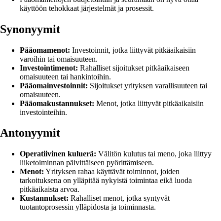
käyttöön tehokkaat järjestelmät ja prosessit.
Synonyymit
Pääomamenot:
Investoinnit, jotka liittyvät pitkäaikaisiin
varoihin tai omaisuuteen.
Investointimenot:
Rahalliset sijoitukset pitkäaikaiseen
omaisuuteen tai hankintoihin.
Pääomainvestoinnit:
Sijoitukset yrityksen varallisuuteen tai
omaisuuteen.
Pääomakustannukset:
Menot, jotka liittyvät pitkäaikaisiin
investointeihin.
Antonyymit
Operatiivinen kuluerä:
Välitön kulutus tai meno, joka liittyy
liiketoiminnan päivittäiseen pyörittämiseen.
Menot:
Yrityksen rahaa käyttävät toiminnot, joiden
tarkoituksena on ylläpitää nykyistä toimintaa eikä luoda
pitkäaikaista arvoa.
Kustannukset:
Rahalliset menot, jotka syntyvät
tuotantoprosessin ylläpidosta ja toiminnasta.