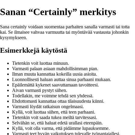
Sanan “Certainly” merkitys
Sana certainly voidaan suomentaa parhaiten sanalla varmasti tai totta
kai. Se ilmaisee vahvaa varmuutta tai myöntävää vastausta johonkin
kysymykseen.
Esimerkkejä käytöstä
Tietenkin voit luottaa minuun.
Varmasti palaan asiaan mahdollisimman pian.
Ilman muuta kannattaa kokeilla uusia asioita.
Luonnollisesti haluan auttaa sinua parhaani mukaan.
Epäilemättä kykenet saavuttamaan tavoitteesi.
Aivan varmasti pystyt siihen.
Todellakin, me voimme tehdä sen yhdessä.
Ehdottomasti kannattaa ottaa tilaisuudesta kiinni.
Varmasti löydät ratkaisun ongelmaasi.
Kyllä, voit luottaa siihen, että teen parhaani.
Tietenkin voit saada tukea meiltä tarvitessasi.
Selvähän se, että haluat edetä urallasi eteenpäin.
Kyllä, voit olla varma, että pidämme lupauksemme.
Varmasti teet hyvän vaikutuksen tulevalle työnantajallesi.