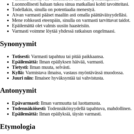
Luonnollisesti haluan tukea sinua matkallasi kohti tavoitteitasi.
Todellakin, sinulla on potentiaalia menestyä.
Aivan varmasti pääset maaliin asti omalla päättäväisyydelläsi.
Mene rohkeasti eteenpäin, sinulla on varmasti tarvittavat taidot.
Epäilemättä olet valmis uusiin haasteisiin.
Varmasti voimme löytää yhdessä ratkaisun ongelmaasi.
Synonyymit
Totisesti:
Varmasti tapahtuu tai pitää paikkaansa.
Epäilemättä:
Ilman epäilyksen häivää, varmasti.
Tietysti:
Ilman muuta, selvästi.
Kyllä:
Varmistava ilmaisu, vastaus myöntävässä muodossa.
Juuri niin:
Ilmaisee hyväksyntää tai vahvistusta.
Antonyymit
Epävarmasti:
Ilman varmuutta tai luottamusta.
Todennäköisesti:
Todennäköisyydellä tapahtuva, mahdollinen.
Epäilemättä:
Ilman epäilyksiä, täysin varmasti.
Etymologia