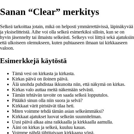
Sanan “Clear” merkitys
Selkeä tarkoittaa jotain, mikä on helposti ymmärrettävissä, läpinäkyvää
ja yksiselitteistä. Aihe voi olla selkeä esimerkiksi silloin, kun se on
hyvin jäsennelty tai ilmaistu selkeästi. Selkeys voi liittyä sekä ajatuksiin
että ulkoiseen olemukseen, kuten puhtaaseen ilmaan tai kirkkaaseen
valoon.
Esimerkkejä käytöstä
Tämä vesi on kirkasta ja kirkasta.
Kirkas päivä on iloinen päivä.
Älä unohda puhdistaa ikkunoita niin, että näkymä on kirkas.
Kirkas valo auttaa meitä näkemään selvästi.
Tämän tehtävän tavoite on saada selkeä lopputulos.
Pitääkö sinun olla niin suora ja selvä?
Kirkkaat värit piristävät tilaa heti.
Miten voimme tehdä tämän asian selkeämmäksi?
Kirkkaat ajatukset luovat selkeän suunnitelman.
Uusi päivä alkaa aina raikkaalla ja kirkkaalla aamulla.
Ääni on kirkas ja selkeä, kuuluu kauas.
Voimme nähdä tähtitaivaan kirkkaana yönä.