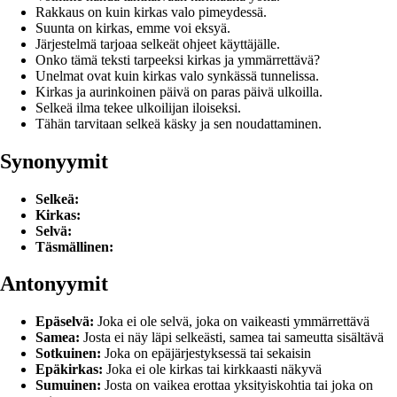
Rakkaus on kuin kirkas valo pimeydessä.
Suunta on kirkas, emme voi eksyä.
Järjestelmä tarjoaa selkeät ohjeet käyttäjälle.
Onko tämä teksti tarpeeksi kirkas ja ymmärrettävä?
Unelmat ovat kuin kirkas valo synkässä tunnelissa.
Kirkas ja aurinkoinen päivä on paras päivä ulkoilla.
Selkeä ilma tekee ulkoilijan iloiseksi.
Tähän tarvitaan selkeä käsky ja sen noudattaminen.
Synonyymit
Selkeä:
Kirkas:
Selvä:
Täsmällinen:
Antonyymit
Epäselvä:
Joka ei ole selvä, joka on vaikeasti ymmärrettävä
Samea:
Josta ei näy läpi selkeästi, samea tai sameutta sisältävä
Sotkuinen:
Joka on epäjärjestyksessä tai sekaisin
Epäkirkas:
Joka ei ole kirkas tai kirkkaasti näkyvä
Sumuinen:
Josta on vaikea erottaa yksityiskohtia tai joka on