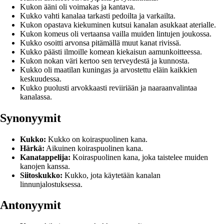
Kukon ääni oli voimakas ja kantava.
Kukko vahti kanalaa tarkasti pedoilta ja varkailta.
Kukon opastava kiekuminen kutsui kanalan asukkaat aterialle.
Kukon komeus oli vertaansa vailla muiden lintujen joukossa.
Kukko osoitti arvonsa pitämällä muut kanat rivissä.
Kukko päästi ilmoille komean kiekaisun aamunkoitteessa.
Kukon nokan väri kertoo sen terveydestä ja kunnosta.
Kukko oli maatilan kuningas ja arvostettu eläin kaikkien
keskuudessa.
Kukko puolusti arvokkaasti reviiriään ja naaraanvalintaa
kanalassa.
Synonyymit
Kukko:
Kukko on koiraspuolinen kana.
Härkä:
Aikuinen koiraspuolinen kana.
Kanatappelija:
Koiraspuolinen kana, joka taistelee muiden
kanojen kanssa.
Siitoskukko:
Kukko, jota käytetään kanalan
linnunjalostuksessa.
Antonyymit