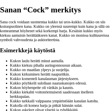
Sanan “Cock” merkitys
Sana cock voidaan suomentaa kukko tai uros-kukko. Kukko on siis
koiraspuolinen kana. Kukko on yleensä suurempi kuin kana ja sillä on
komeammat höyhenet sekä korkempi harja. Kesäisin kukko myös
kiekuu aamuisin herättääkseen kanat. Kukko on monissa kulttuureissa
symboli vahvuudesta ja auktoriteetista.
Esimerkkejä käytöstä
Kukon laulu herätti minut aamulla.
Kukko kiekuu pihalla auringonnousun aikaan.
Kukko on maatilan ylpeys ja suojelija.
Kukon kirkuminen herätti naapuritkin.
Kukko komenteli kanalauman järjestykseen.
Kukko pöyhkeili sulollaan naaraskanojen edessä.
Kukon höyhenpeite oli värikäs ja kaunis.
Kukko kiekahti voitonriemuisesti saadessaan itselleen
herkkupalan.
Kukko tarkkaili valppaana ympäristöään kanalan katolta.
Kukolla oli komea harja ja pitkät hännän sulat.
Kukon askeleet olivat ylpeitä ja ryhdikkäitä.