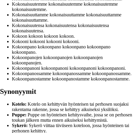
Kokonaisuutemme kokonaisuutemme kokonaisuutemme
kokonaisuutemme.
Kokonaisuuttamme kokonaisuuttamme kokonaisuuttamme
kokonaisuuttamme.
Kokonaisuutensa kokonaisuutensa kokonaisuutensa
kokonaisuutensa.
Kokoon kokoon kokoon kokoon.
Kokooni kokooni kokooni kokooni.
Kokoonpano kokoonpano kokoonpano kokoonpano
kokoonpano.
Kokoonpanojen kokoonpanojen kokoonpanojen
kokoonpanojen.
Kokoonpanoni kokoonpanoni kokoonpanoni kokoonpanoni.
Kokoonpanossamme kokoonpanossamme kokoonpanossamme.
Kokoonpanostamme kokoonpanostamme kokoonpanostamme.
Synonyymit
Kotelo:
Kotelo on kehittyvän hyönteisen tai perhosen suojaksi
rakentama rakenne, jossa se kehittyy aikuiseksi yksilöksi.
Puppe:
Puppe on hyönteisen kehitysvaihe, jossa se on perhosen
toukan jälkeen mutta ennen aikuiseksi kehittymistä.
Sykerö:
Sykerö viittaa tiiviiseen koteloon, jossa hyönteinen tai
perhonen kehittyy.