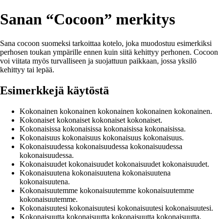
Sanan “Cocoon” merkitys
Sana cocoon suomeksi tarkoittaa kotelo, joka muodostuu esimerkiksi
perhosen toukan ympärille ennen kuin siitä kehittyy perhonen. Cocoon
voi viitata myös turvalliseen ja suojattuun paikkaan, jossa yksilö
kehittyy tai lepää.
Esimerkkejä käytöstä
Kokonainen kokonainen kokonainen kokonainen kokonainen.
Kokonaiset kokonaiset kokonaiset kokonaiset.
Kokonaisissa kokonaisissa kokonaisissa kokonaisissa.
Kokonaisuus kokonaisuus kokonaisuus kokonaisuus.
Kokonaisuudessa kokonaisuudessa kokonaisuudessa
kokonaisuudessa.
Kokonaisuudet kokonaisuudet kokonaisuudet kokonaisuudet.
Kokonaisuutena kokonaisuutena kokonaisuutena
kokonaisuutena.
Kokonaisuutemme kokonaisuutemme kokonaisuutemme
kokonaisuutemme.
Kokonaisuutesi kokonaisuutesi kokonaisuutesi kokonaisuutesi.
Kokonaisuutta kokonaisuutta kokonaisuutta kokonaisuutta.