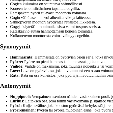
Cogien kulumista on seurattava säännöllisesti.
Koneen tehon siirtäminen tapahtuu cogeilla.
Rataspaketti pyörii sulavasti moottorin voimasta.
Cogin väärä asennus voi aiheuttaa vikoja laitteessa.
Sähköpyörän moottori hyödyntää rattaistoa liikkeessä.
Cogeja käytetään monimutkaisissa valmistusprosesseissa.
Rataskaavio auttaa hahmottamaan koneen toimintaa.
Kulkuneuvon moottorista voima välittyy cogeihin.
Synonyymit
Hammasrata:
Hammasrata on pyörivien osien sarja, jotka nivoutuv
Pyörre:
Pyörre on pieni hammas tai hammasrata, joka nivoutuu mu
Vaihde:
Vaihde on mekanismi, joka muuntaa nopeuksia tai voimaa
Love:
Love on pyörivä osa, joka nivoutuu toiseen osaan voimansii
Rata:
Rata on osa koneistoa, joka pyörii ja nivoutuu muihin osiin
Antonyymit
Nuppipuoli:
Vempaimen asentoon nähden vastakkainen puoli, jo
Luritus:
Laitoksen osa, joka toimii vastavoimana ja sijaitsee yl
Pyörä:
Kuljetusväline, joka koostuu pyöreästä kehyksestä ja reng
Pyörremäinen:
Pyöreä tai pyöreä muotoinen esine, joka pyörii t