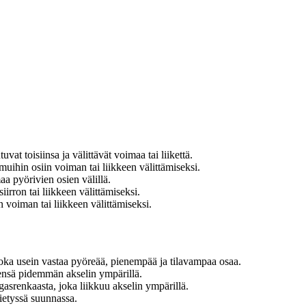
at toisiinsa ja välittävät voimaa tai liikettä.
ihin osiin voiman tai liikkeen välittämiseksi.
 pyörivien osien välillä.
rron tai liikkeen välittämiseksi.
 voiman tai liikkeen välittämiseksi.
ka usein vastaa pyöreää, pienempää ja tilavampaa osaa.
eensä pidemmän akselin ympärillä.
asrenkaasta, joka liikkuu akselin ympärillä.
ietyssä suunnassa.