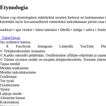
Etymologia
Sanan cog etymologinen määritelmä suomen kielessä on hammasratas tai 
käytetään myös kuvaannollisesti esimerkiksi tarkoittamaan pientä osaa 
narkkari
•
apu viroksi
•
latina latinaksi
•
lähellä
•
midge
•
saliva
•
fende
_
TalonTaivas
Jaa sydämesi kanssa
X
Facebook
Instagram
LinkedIn
YouTube
Pin
© Tekijänoikeuslain suojaama.
© Kaikki oikeudet pidätetään. Osallistumme affiliate-ohjelmiin ja saam
© Tämän sivuston sisältö on suojattu tekijänoikeudella. Teemme yhtei
Tapaa meidät
Meidän matkamme
Meidän tarkoituksemme
Osallistujat
Tue työtä
Osoitteemme
Tiedot
Lahjoja sinulle
Alennetut hinnat
Kokemuksia