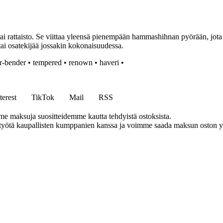
rattaisto. Se viittaa yleensä pienempään hammashihnan pyörään, jota kä
tai osatekijää jossakin kokonaisuudessa.
r-bender
•
tempered
•
renown
•
haveri
•
terest
TikTok
Mail
RSS
me maksuja suositteidemme kautta tehdyistä ostoksista.
styötä kaupallisten kumppanien kanssa ja voimme saada maksun oston yh