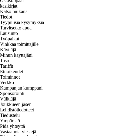
Ostosoppaat
käsikirjat
Katso mukana
Tiedot
Tyypillisiä kysymyksiä
Tarvitsetko apua
Lausunto
Työpaikat
Vinkkaa toimittajille
Käyttäjä
Minun käyttäjäni
Taso
Tariffit
Etuoikeudet
Toiminnot
Verkko
Kampanjan kumppani
Sponsorointi
Välittäjä
Joukkueen jäsen
Lehdistötiedotteet
Tiedustelu
Ympäristö
Pidä yhteyttä
Vastaanota viestejä