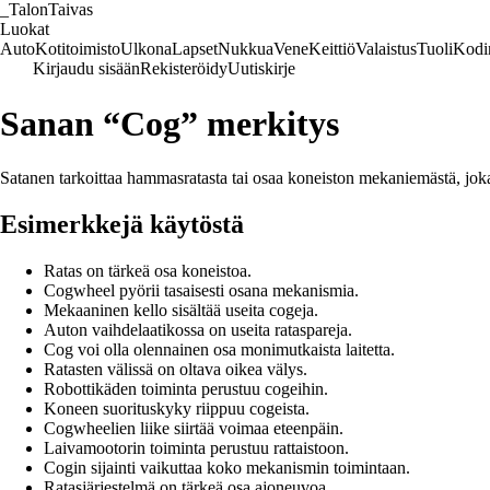
_
TalonTaivas
Luokat
Auto
Kotitoimisto
Ulkona
Lapset
Nukkua
Vene
Keittiö
Valaistus
Tuoli
Kodi
Kirjaudu sisään
Rekisteröidy
Uutiskirje
Sanan “Cog” merkitys
Satanen tarkoittaa hammasratasta tai osaa koneiston mekaniemästä, joka
Esimerkkejä käytöstä
Ratas on tärkeä osa koneistoa.
Cogwheel pyörii tasaisesti osana mekanismia.
Mekaaninen kello sisältää useita cogeja.
Auton vaihdelaatikossa on useita rataspareja.
Cog voi olla olennainen osa monimutkaista laitetta.
Ratasten välissä on oltava oikea välys.
Robottikäden toiminta perustuu cogeihin.
Koneen suorituskyky riippuu cogeista.
Cogwheelien liike siirtää voimaa eteenpäin.
Laivamootorin toiminta perustuu rattaistoon.
Cogin sijainti vaikuttaa koko mekanismin toimintaan.
Ratasjärjestelmä on tärkeä osa ajoneuvoa.