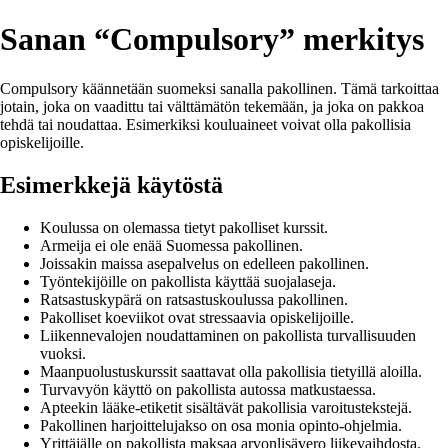
Sanan “Compulsory” merkitys
Compulsory käännetään suomeksi sanalla pakollinen. Tämä tarkoittaa
jotain, joka on vaadittu tai välttämätön tekemään, ja joka on pakkoa
tehdä tai noudattaa. Esimerkiksi kouluaineet voivat olla pakollisia
opiskelijoille.
Esimerkkejä käytöstä
Koulussa on olemassa tietyt pakolliset kurssit.
Armeija ei ole enää Suomessa pakollinen.
Joissakin maissa asepalvelus on edelleen pakollinen.
Työntekijöille on pakollista käyttää suojalaseja.
Ratsastuskypärä on ratsastuskoulussa pakollinen.
Pakolliset koeviikot ovat stressaavia opiskelijoille.
Liikennevalojen noudattaminen on pakollista turvallisuuden
vuoksi.
Maanpuolustuskurssit saattavat olla pakollisia tietyillä aloilla.
Turvavyön käyttö on pakollista autossa matkustaessa.
Apteekin lääke-etiketit sisältävät pakollisia varoitustekstejä.
Pakollinen harjoittelujakso on osa monia opinto-ohjelmia.
Yrittäjälle on pakollista maksaa arvonlisävero liikevaihdosta.