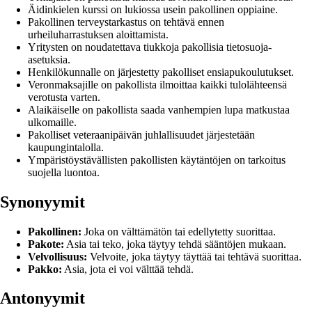
Äidinkielen kurssi on lukiossa usein pakollinen oppiaine.
Pakollinen terveystarkastus on tehtävä ennen
urheiluharrastuksen aloittamista.
Yritysten on noudatettava tiukkoja pakollisia tietosuoja-
asetuksia.
Henkilökunnalle on järjestetty pakolliset ensiapukoulutukset.
Veronmaksajille on pakollista ilmoittaa kaikki tulolähteensä
verotusta varten.
Alaikäiselle on pakollista saada vanhempien lupa matkustaa
ulkomaille.
Pakolliset veteraanipäivän juhlallisuudet järjestetään
kaupungintalolla.
Ympäristöystävällisten pakollisten käytäntöjen on tarkoitus
suojella luontoa.
Synonyymit
Pakollinen:
Joka on välttämätön tai edellytetty suorittaa.
Pakote:
Asia tai teko, joka täytyy tehdä sääntöjen mukaan.
Velvollisuus:
Velvoite, joka täytyy täyttää tai tehtävä suorittaa.
Pakko:
Asia, jota ei voi välttää tehdä.
Antonyymit