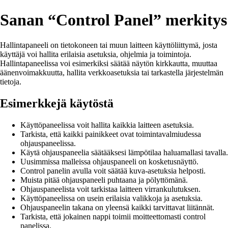
Sanan “Control Panel” merkitys
Hallintapaneeli on tietokoneen tai muun laitteen käyttöliittymä, josta
käyttäjä voi hallita erilaisia asetuksia, ohjelmia ja toimintoja.
Hallintapaneelissa voi esimerkiksi säätää näytön kirkkautta, muuttaa
äänenvoimakkuutta, hallita verkkoasetuksia tai tarkastella järjestelmän
tietoja.
Esimerkkejä käytöstä
Käyttöpaneelissa voit hallita kaikkia laitteen asetuksia.
Tarkista, että kaikki painikkeet ovat toimintavalmiudessa
ohjauspaneelissa.
Käytä ohjauspaneelia säätääksesi lämpötilaa haluamallasi tavalla.
Uusimmissa malleissa ohjauspaneeli on kosketusnäyttö.
Control panelin avulla voit säätää kuva-asetuksia helposti.
Muista pitää ohjauspaneeli puhtaana ja pölyttömänä.
Ohjauspaneelista voit tarkistaa laitteen virrankulutuksen.
Käyttöpaneelissa on usein erilaisia valikkoja ja asetuksia.
Ohjauspaneelin takana on yleensä kaikki tarvittavat liitännät.
Tarkista, että jokainen nappi toimii moitteettomasti control
panelissa.