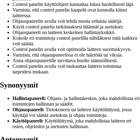
Control panelin käyttöohjeet kannattaa lukea huolellisesti läpi.
Varmista, että control panelin kaapelit ovat kunnolla kiinni
laitteessa.
Ohjauspaneelin avulla voit tehdä monia erilaisia säätöjä.
Käytä control panelia tarkistaaksesi liitännät ja asetukset.
Ohjauspaneeli on laitteen keskeinen hallintayksikkö.
Kokeile eri toimintoja control panelilla nähdäksesi mitä kaikkea
voit säätää.
Control panelin avulla voit optimoida laitteen suorituskyvyn.
Varmista, että ohjauspaneelissa ei ole häiriöitä tai vikoja.
Anna ohjauspaneelille tarvittava huolto säännöllisesti.
Control panelin avulla voit mukauttaa laitteen toimintaa
tarpeidesi mukaan.
Synonyymit
Hallintapaneeli:
Ohjaus- ja hallintakeskus, joka mahdollistaa eri
toimintojen hallinnan ja säädöt.
Ohjauspaneeli:
Tietokoneen tai laitteen käyttöliittymä, jossa
käyttäjä voi säätää asetuksia ja ohjata toimintoja.
Käyttöpaneeli:
Käyttöliittymä, joka mahdollistaa laitteen eri
osien, ohjelmien ja asetusten hallinnan.
Antonyymit