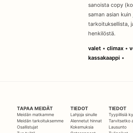
sanoista copy (kopi
saman asian kuin j
tarkoituksellista, 
henkilöstä.
valet
•
climax
•
v
kassakaappi
•
TAPAA MEIDÄT
TIEDOT
TIEDOT
Meidän matkamme
Lahjoja sinulle
Tyypillisiä 
Meidän tarkoituksemme
Alennetut hinnat
Tarvitsetko
Osallistujat
Kokemuksia
Lausunto