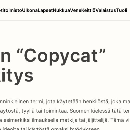
titoimisto
Ulkona
Lapset
Nukkua
Vene
Keittiö
Valaistus
Tuoli
n “Copycat”
itys
inkielinen termi, jota käytetään henkilöstä, joka matki
äytöstä, tyyliä tai toimintaa. Suomen kielessä tätä t
esimerkiksi ilmauksella matkija tai jäljittelijä. Tämä v
en ideoita tai käytöstä omaksi hyödykseen.