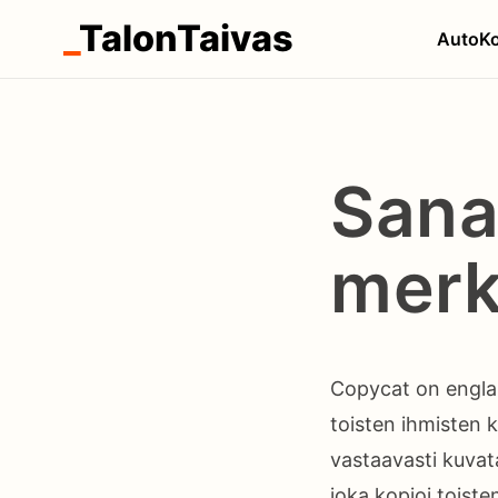
_
TalonTaivas
Auto
Ko
Sana
merk
Copycat on englann
toisten ihmisten k
vastaavasti kuvata 
joka kopioi toist