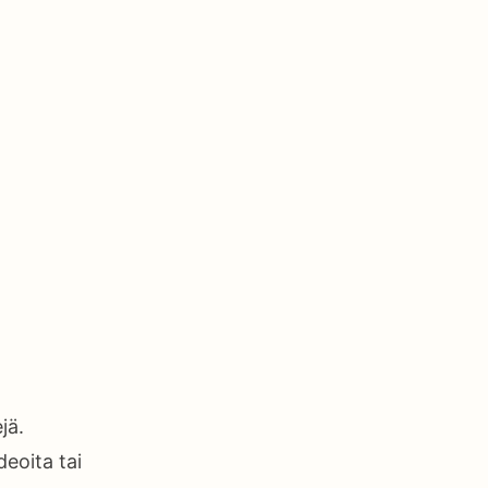
jä.
deoita tai