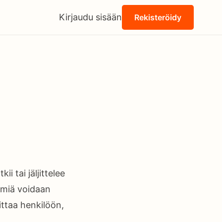
Kirjaudu sisään
Rekisteröidy
i tai jäljittelee
ermiä voidaan
iittaa henkilöön,