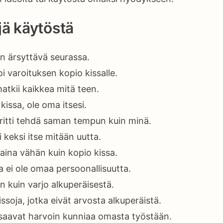
ä käytöstä
on ärsyttävä seurassa.
i varoituksen kopio kissalle.
atkii kaikkea mitä teen.
kissa, ole oma itsesi.
yritti tehdä saman tempun kuin minä.
i keksi itse mitään uutta.
aina vähän kuin kopio kissa.
la ei ole omaa persoonallisuutta.
n kuin varjo alkuperäisestä.
issoja, jotka eivät arvosta alkuperäistä.
 saavat harvoin kunniaa omasta työstään.