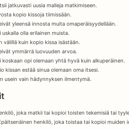
tsii jatkuvasti uusia malleja matkimiseen.
vosta kopio kissoja tiimissään.
 eivät yleensä innosta muita omaperäisyydellään.
 uskalla olla erilainen muista.
älillä kuin kopio kissa isästään.
 eivät ymmärrä luovuuden arvoa.
ei koskaan opi olemaan yhtä hyvä kuin alkuperäinen.
io kissan estää sinua olemaan oma itsesi.
on usein vain hädynnyksen ilmentymä.
t
nkilö, joka matkii tai kopioi toisten tekemisiä tai tyyle
päitsenäinen henkilö, joka toistaa tai kopioi muiden i