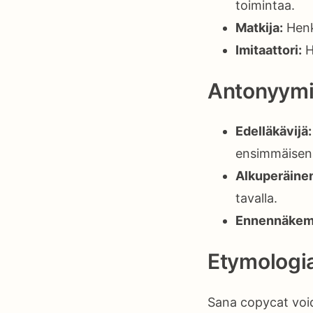
toimintaa.
Matkija:
Henki
Imitaattori:
He
Antonyymi
Edelläkävijä:
ensimmäisen
Alkuperäine
tavalla.
Ennennäkem
Etymologi
Sana copycat void