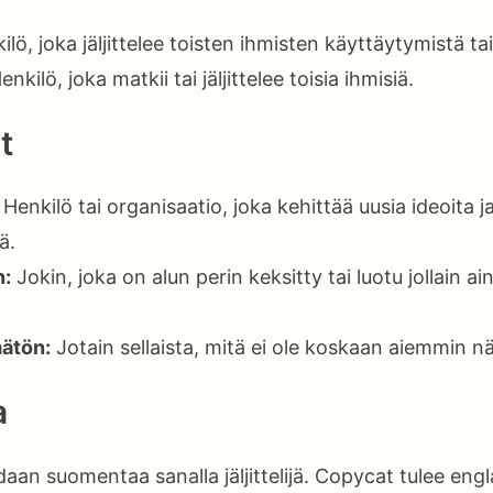
lö, joka jäljittelee toisten ihmisten käyttäytymistä tai
nkilö, joka matkii tai jäljittelee toisia ihmisiä.
t
Henkilö tai organisaatio, joka kehittää uusia ideoita 
ä.
n:
Jokin, joka on alun perin keksitty tai luotu jollain ain
ätön:
Jotain sellaista, mitä ei ole koskaan aiemmin nä
a
aan suomentaa sanalla jäljittelijä. Copycat tulee engl