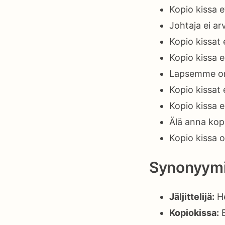
Kopio kissa e
Johtaja ei ar
Kopio kissat
Kopio kissa ei
Lapsemme on v
Kopio kissat
Kopio kissa 
Älä anna kop
Kopio kissa 
Synonyymi
Jäljittelijä:
He
Kopiokissa:
E