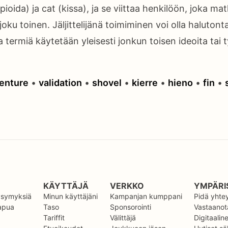
oida) ja cat (kissa), ja se viittaa henkilöön, joka matk
oku toinen. Jäljittelijänä toimiminen voi olla halutonta
ja termiä käytetään yleisesti jonkun toisen ideoita tai 
enture
•
validation
•
shovel
•
kierre
•
hieno
•
fin
•
KÄYTTÄJÄ
VERKKO
YMPÄRI
kysymyksiä
Minun käyttäjäni
Kampanjan kumppani
Pidä yhte
 apua
Taso
Sponsorointi
Vastaanota
Tariffit
Välittäjä
Digitaalin