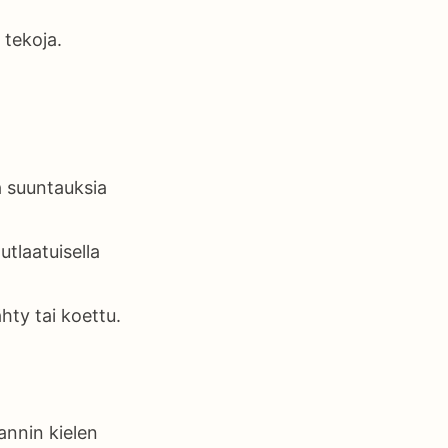
 tekoja.
ja suuntauksia
utlaatuisella
hty tai koettu.
annin kielen