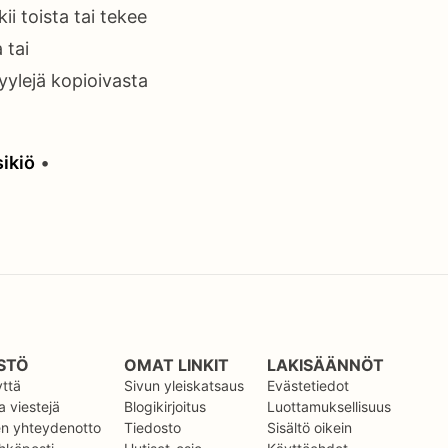
ii toista tai tekee
 tai
tyylejä kopioivasta
sikiö
•
STÖ
OMAT LINKIT
LAKISÄÄNNÖT
yttä
Sivun yleiskatsaus
Evästetiedot
 viestejä
Blogikirjoitus
Luottamuksellisuus
en yhteydenotto
Tiedosto
Sisältö oikein