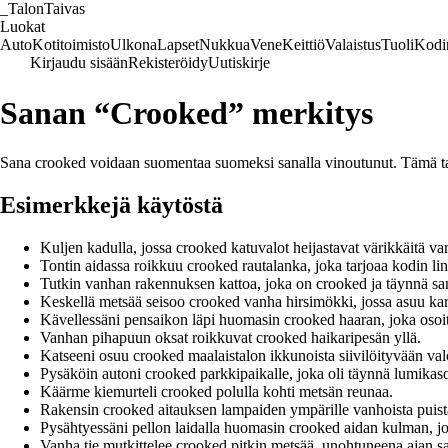
_
TalonTaivas
Luokat
Auto
Kotitoimisto
Ulkona
Lapset
Nukkua
Vene
Keittiö
Valaistus
Tuoli
Kodi
Kirjaudu sisään
Rekisteröidy
Uutiskirje
Sanan “Crooked” merkitys
Sana crooked voidaan suomentaa suomeksi sanalla vinoutunut. Tämä tarko
Esimerkkejä käytöstä
Kuljen kadulla, jossa crooked katuvalot heijastavat värikkäitä var
Tontin aidassa roikkuu crooked rautalanka, joka tarjoaa kodin lin
Tutkin vanhan rakennuksen kattoa, joka on crooked ja täynnä s
Keskellä metsää seisoo crooked vanha hirsimökki, jossa asuu kar
Kävellessäni pensaikon läpi huomasin crooked haaran, joka osoitt
Vanhan pihapuun oksat roikkuvat crooked haikaripesän yllä.
Katseeni osuu crooked maalaistalon ikkunoista siivilöityvään va
Pysäköin autoni crooked parkkipaikalle, joka oli täynnä lumikaso
Käärme kiemurteli crooked polulla kohti metsän reunaa.
Rakensin crooked aitauksen lampaiden ympärille vanhoista puist
Pysähtyessäni pellon laidalla huomasin crooked aidan kulman, jok
Vanha tie mutkittelee crooked pitkin metsää, unohtuneena ajan sa