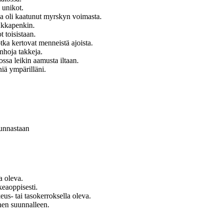
 unikot.
ka oli kaatunut myrskyn voimasta.
kukkapenkin.
 toisistaan.
tka kertovat menneistä ajoista.
nhoja takkeja.
ssa leikin aamusta iltaan.
iä ympärilläni.
uunnastaan
a oleva.
keaoppisesti.
us- tai tasokerroksella oleva.
nen suunnalleen.