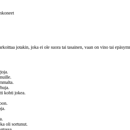
nkoneet
ittaa jotakin, joka ei ole suora tai tasainen, vaan on vino tai epäsym
joja.
nuille.
ammalta.
huja.
i kohti jokea.
loon.
ja.
a.
a oli sortunut.
atossa.