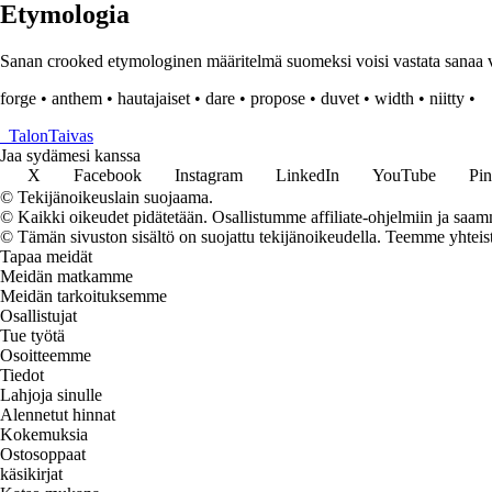
Etymologia
Sanan crooked etymologinen määritelmä suomeksi voisi vastata sanaa vi
forge
•
anthem
•
hautajaiset
•
dare
•
propose
•
duvet
•
width
•
niitty
•
_
TalonTaivas
Jaa sydämesi kanssa
X
Facebook
Instagram
LinkedIn
YouTube
Pin
© Tekijänoikeuslain suojaama.
© Kaikki oikeudet pidätetään. Osallistumme affiliate-ohjelmiin ja saam
© Tämän sivuston sisältö on suojattu tekijänoikeudella. Teemme yhtei
Tapaa meidät
Meidän matkamme
Meidän tarkoituksemme
Osallistujat
Tue työtä
Osoitteemme
Tiedot
Lahjoja sinulle
Alennetut hinnat
Kokemuksia
Ostosoppaat
käsikirjat