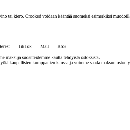
no tai kiero. Crooked voidaan kääntää suomeksi esimerkiksi muodoilla 
terest
TikTok
Mail
RSS
me maksuja suositteidemme kautta tehdyistä ostoksista.
styötä kaupallisten kumppanien kanssa ja voimme saada maksun oston yh