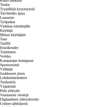
Katso mukana
Tiedot
Tyypillisiä kysymyksiä
Tarvitsetko apua
Lausunto
Työpaikat
Vinkkaa toimittajille
Käyttäjä
Minun käyttäjäni
Taso
Tariffit
Etuoikeudet
Toiminnot
Verkko
Kampanjan kumppani
Sponsorointi
Välittäjä
Joukkueen jäsen
Lehdistötiedotteet
Tiedustelu
Ympäristö
Pidä yhteyttä
Vastaanota viestejä
Digitaalinen yhteydenotto
Uutiset sähköposti