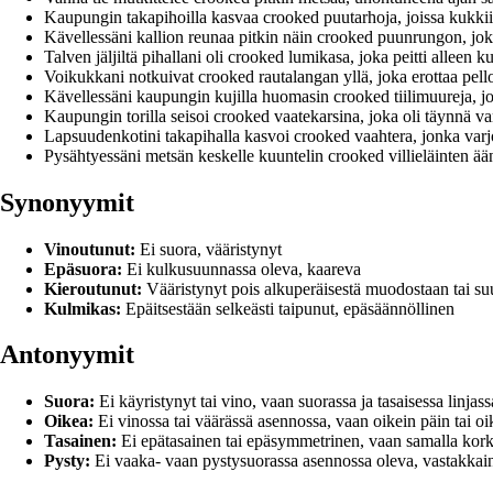
Kaupungin takapihoilla kasvaa crooked puutarhoja, joissa kukkii
Kävellessäni kallion reunaa pitkin näin crooked puunrungon, jo
Talven jäljiltä pihallani oli crooked lumikasa, joka peitti alleen 
Voikukkani notkuivat crooked rautalangan yllä, joka erottaa pellot
Kävellessäni kaupungin kujilla huomasin crooked tiilimuureja, jo
Kaupungin torilla seisoi crooked vaatekarsina, joka oli täynnä va
Lapsuudenkotini takapihalla kasvoi crooked vaahtera, jonka varjo
Pysähtyessäni metsän keskelle kuuntelin crooked villieläinten ään
Synonyymit
Vinoutunut:
Ei suora, vääristynyt
Epäsuora:
Ei kulkusuunnassa oleva, kaareva
Kieroutunut:
Vääristynyt pois alkuperäisestä muodostaan tai s
Kulmikas:
Epäitsestään selkeästi taipunut, epäsäännöllinen
Antonyymit
Suora:
Ei käyristynyt tai vino, vaan suorassa ja tasaisessa linjass
Oikea:
Ei vinossa tai väärässä asennossa, vaan oikein päin tai oi
Tasainen:
Ei epätasainen tai epäsymmetrinen, vaan samalla korke
Pysty:
Ei vaaka- vaan pystysuorassa asennossa oleva, vastakkai