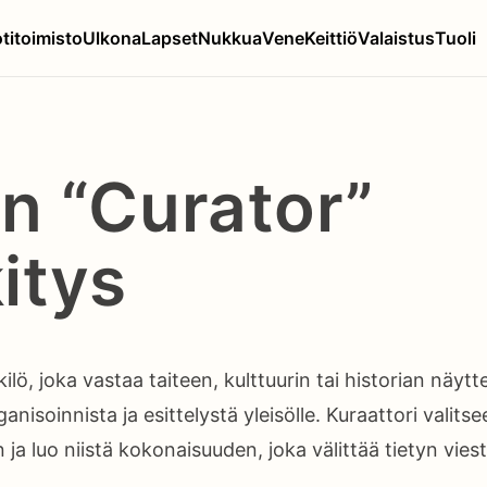
titoimisto
Ulkona
Lapset
Nukkua
Vene
Keittiö
Valaistus
Tuoli
n “Curator”
itys
ilö, joka vastaa taiteen, kulttuurin tai historian näytt
anisoinnista ja esittelystä yleisölle. Kuraattori valitse
 ja luo niistä kokonaisuuden, joka välittää tietyn viesti