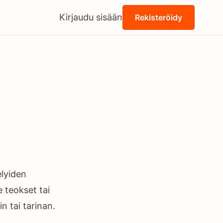
Kirjaudu sisään
Rekisteröidy
elyiden
e teokset tai
n tai tarinan.