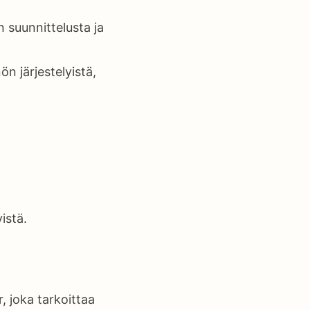
n suunnittelusta ja
n järjestelyistä,
istä.
, joka tarkoittaa