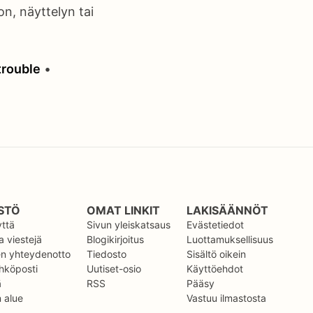
on, näyttelyn tai
trouble
•
STÖ
OMAT LINKIT
LAKISÄÄNNÖT
yttä
Sivun yleiskatsaus
Evästetiedot
 viestejä
Blogikirjoitus
Luottamuksellisuus
en yhteydenotto
Tiedosto
Sisältö oikein
hköposti
Uutiset-osio
Käyttöehdot
ä
RSS
Pääsy
n alue
Vastuu ilmastosta