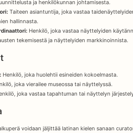
uunnittelusta ja henkilökunnan johtamisesta.
ori:
Taiteen asiantuntija, joka vastaa taidenäyttelyide
ien hallinnasta.
dinaattori:
Henkilö, joka vastaa näyttelyiden käytännö
austen tekemisestä ja näyttelyiden markkinoinnista.
t
:
Henkilö, joka huolehtii esineiden kokoelmasta.
kilö, joka vierailee museossa tai näyttelyssä.
nkilö, joka vastaa tapahtuman tai näyttelyn järjestely
a
lkuperä voidaan jäljittää latinan kielen sanaan curator