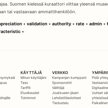
ajaa. Suomen kielessä kuraattori viittaa yleensä muse
aan tai vastaavaan ammattihenkilöön.
ppreciation
•
validation
•
authority
•
rate
•
admin
•
acteristic
•
KÄYTTÄJÄ
VERKKO
YMPÄRI
kysymyksiä
Minun käyttäjäni
Kampanjan kumppani
Pidä yhte
 apua
Taso
Sponsorointi
Vastaanota
Tariffit
Välittäjä
Digitaalin
Etuoikeudet
Joukkueen jäsen
Uutiset sä
ttajille
Toiminnot
Lehdistötiedotteet
yhteisöss
Tiedustelu
Paikalline