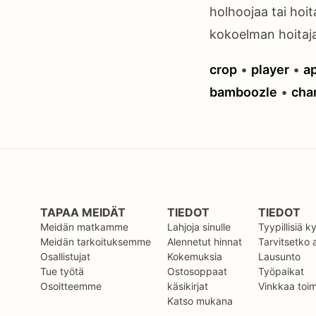
holhoojaa tai hoit
kokoelman hoitaj
crop
•
player
•
a
bamboozle
•
char
TAPAA MEIDÄT
TIEDOT
TIEDOT
Meidän matkamme
Lahjoja sinulle
Tyypillisiä 
Meidän tarkoituksemme
Alennetut hinnat
Tarvitsetko
Osallistujat
Kokemuksia
Lausunto
Tue työtä
Ostosoppaat
Työpaikat
Osoitteemme
käsikirjat
Vinkkaa toimi
Katso mukana