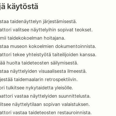
ä käytöstä
staa taidenäyttelyn järjestämisestä.
tori valitsee näyttelyihin sopivat teokset.
imii taidekokoelman hoitajana.
astaa museon kokoelmien dokumentoinnista.
tori tekee yhteistyötä taiteilijoiden kanssa.
tää huolta taideteosten säilymisestä.
staa näyttelyiden visuaalisesta ilmeestä.
rjestää taidemaalarin retrospektiivin.
ri tulkitsee nykytaidetta yleisölle.
aattori vastaa näyttelyiden suunnittelusta.
litsee näyttelytilaan sopivan valaistuksen.
ttori vastaa taideteosten restauroinnista.