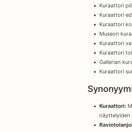
Kuraattori p
Kuraattori ed
Kuraattori ko
Museon kuraat
Kuraattori va
Kuraattori toim
Gallerian kur
Kuraattori su
Synonyymi
Kuraattori:
Mu
näyttelyiden 
Ravintolanjo