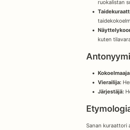
ruokalistan s
Taidekuraatt
taidekokoelm
Näyttelykoor
kuten tilavar
Antonyymi
Kokoelmaaja
Vierailija:
Hen
Järjestäjä:
He
Etymologi
Sanan kuraattori a