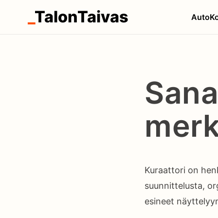
_
TalonTaivas
Auto
Ko
Sana
merk
Kuraattori on henk
suunnittelusta, org
esineet näyttelyyn