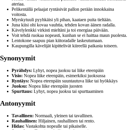
ateriaa.
Pelikentällä pelaajat ryntäsivät pallon perään innokkaina
voitosta.
Myrskytuuli pyyhkäisi yli pihan, kaataen puita tieltään.
Juna kiisi ohi kovaa vauhtia, tehden kovan äänen radalla.
Kävelylenkki virkisti mieltäni ja toi energiaa päivään.
Voit tehdä ruokaa nopeasti, kunhan se ei haittaa maun puolesta.
Lentokone saapuu pian kiitoradalle laskeutumaan.
Kaupungilla kävelijät kipittelivät kiireellä paikasta toiseen.
Synonyymit
Pyrähdys:
Lyhyt, nopea juoksu tai liike eteenpäin
Visio:
Nopea liike eteenpäin, esimerkiksi juoksussa
Ryntäys:
Nopea eteenpäin suuntautuva liike tai hyökkäys
Juoksu:
Nopea liike eteenpäin juosten
Spurttaus:
Lyhyt, nopea juoksu tai spurttaaminen
Antonyymit
Tavallinen:
Normaali, yleinen tai tavallinen.
Rauhallinen:
Hiljainen, rauhallinen tai rento.
Hidas:
Vastakohta nopealle tai pikaiselle.