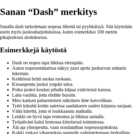
Sanan “Dash” merkitys
Sanalla dash tarkoitetaan nopeaa liikettä tai pyyhkäisyä. Sitä käytetään
usein myös juoksuharjoituksissa, kuten esimerkiksi 100 metrin
pikajuoksun aloituksessa.
Esimerkkejä käytöstä
Dash on nopea tapa liikkua eteenpäin.
Auton nopeusmittarissa näkyy juuri ajettu juoksevan mittarin
lukeman.
Keittiössä heitti suolaa ruokaan.
Kissanpentu juoksi ympäri taloa.
Poika juoksi koulun pihalla kilpaa ystäviensä kanssa.
Laita vauhtia, jotta ehditte bussiin.
Mies karkasi pahaenteisen näköinen ilme kasvoillaan.
Tyttö kiiruhti kotiin sateessa saadakseen uuden kirjansa suojaan.
Vältä kiirettä, jotta et loukkaannu matkalla.
Lenkki on hyvä tapa rentoutua ja liikkua samalla.
Työpäiväni kului lennossa kiireisessä toimistossa.
Älä aja ylinopeutta, vaan noudatathan nopeusrajoituksia.
Kokki viskasi vihanneksia pannulle valmistelemaan herkullista