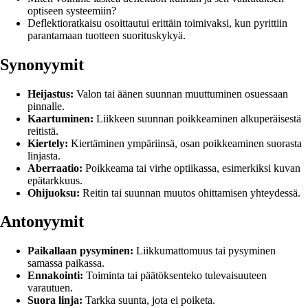
optiseen systeemiin?
Deflektioratkaisu osoittautui erittäin toimivaksi, kun pyrittiin
parantamaan tuotteen suorituskykyä.
Synonyymit
Heijastus:
Valon tai äänen suunnan muuttuminen osuessaan
pinnalle.
Kaartuminen:
Liikkeen suunnan poikkeaminen alkuperäisestä
reitistä.
Kiertely:
Kiertäminen ympäriinsä, osan poikkeaminen suorasta
linjasta.
Aberraatio:
Poikkeama tai virhe optiikassa, esimerkiksi kuvan
epätarkkuus.
Ohijuoksu:
Reitin tai suunnan muutos ohittamisen yhteydessä.
Antonyymit
Paikallaan pysyminen:
Liikkumattomuus tai pysyminen
samassa paikassa.
Ennakointi:
Toiminta tai päätöksenteko tulevaisuuteen
varautuen.
Suora linja:
Tarkka suunta, jota ei poiketa.