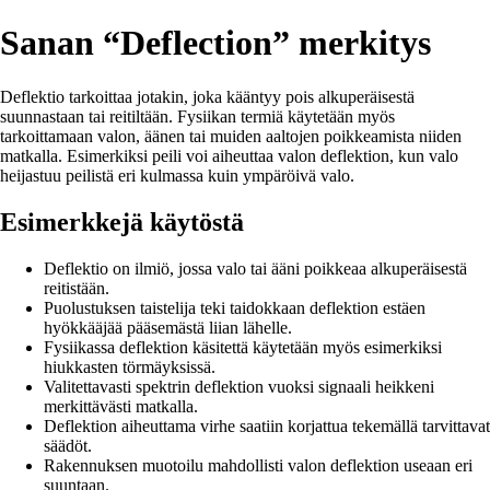
Sanan “Deflection” merkitys
Deflektio tarkoittaa jotakin, joka kääntyy pois alkuperäisestä
suunnastaan tai reitiltään. Fysiikan termiä käytetään myös
tarkoittamaan valon, äänen tai muiden aaltojen poikkeamista niiden
matkalla. Esimerkiksi peili voi aiheuttaa valon deflektion, kun valo
heijastuu peilistä eri kulmassa kuin ympäröivä valo.
Esimerkkejä käytöstä
Deflektio on ilmiö, jossa valo tai ääni poikkeaa alkuperäisestä
reitistään.
Puolustuksen taistelija teki taidokkaan deflektion estäen
hyökkääjää pääsemästä liian lähelle.
Fysiikassa deflektion käsitettä käytetään myös esimerkiksi
hiukkasten törmäyksissä.
Valitettavasti spektrin deflektion vuoksi signaali heikkeni
merkittävästi matkalla.
Deflektion aiheuttama virhe saatiin korjattua tekemällä tarvittavat
säädöt.
Rakennuksen muotoilu mahdollisti valon deflektion useaan eri
suuntaan.