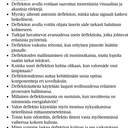
Deflektion avulla voidaan saavuttaa monenlaisia visuaalisia ja
akustisia efektejä.
Myrsky aiheutti antennin deflektion, minkä takia signaali katkesi
hetkellisesti.
Deflektion avulla voitiin ohjata laserin säde tarkasti haluttuun
kohteeseen.
Tutkijat havaitsevat avaruudessa usein deflektioita, jotka johtuvat
erilaisista pyörteistä.
Deflektion vaikutus tehostui, kun erityinen pinnoite lisättiin
pinnalle.
Deflektioiden mallintaminen oli monimutkaista, mutta lopulta
saatiin tarkat tulokset.
Kuinka suuri deflektion kulma olikaan, kun valonsäde osui
lasipintaan?
Deflektiotutkimus auttaa kehittämään uusia optisia
komponentteja eri sovelluksiin.
Deflektiolaitteita käytetään laajasti teollisuudessa erilaisten
prosessien hallinnassa.
Millainen deflektiosuunta on suotuisin, kun tavoitteena on
minimoida energiahäviöt?
Valon deflektio käytetään myös monissa nykyaikaisissa
tieteellisissä mittausmenetelmissä.
Toisin kuin odotettiin, deflektio ilmeni vasta myöhemmässä
vaiheessa kokeen kulusta.
Miten voimme laskea deflektion kulman ja sen vaikutuksen