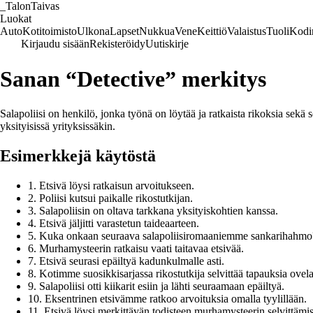
_
TalonTaivas
Luokat
Auto
Kotitoimisto
Ulkona
Lapset
Nukkua
Vene
Keittiö
Valaistus
Tuoli
Kodi
Kirjaudu sisään
Rekisteröidy
Uutiskirje
Sanan “Detective” merkitys
Salapoliisi on henkilö, jonka työnä on löytää ja ratkaista rikoksia sekä se
yksityisissä yrityksissäkin.
Esimerkkejä käytöstä
1. Etsivä löysi ratkaisun arvoitukseen.
2. Poliisi kutsui paikalle rikostutkijan.
3. Salapoliisin on oltava tarkkana yksityiskohtien kanssa.
4. Etsivä jäljitti varastetun taideaarteen.
5. Kuka onkaan seuraava salapoliisiromaaniemme sankarihahmo
6. Murhamysteerin ratkaisu vaati taitavaa etsivää.
7. Etsivä seurasi epäiltyä kadunkulmalle asti.
8. Kotimme suosikkisarjassa rikostutkija selvittää tapauksia ovela
9. Salapoliisi otti kiikarit esiin ja lähti seuraamaan epäiltyä.
10. Eksentrinen etsivämme ratkoo arvoituksia omalla tyylillään.
11. Etsivä löysi merkittävän todisteen murhamysteerin selvittämis