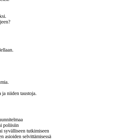
ksi.
hjeen?
ellaan.
umia.
 ja niiden taustoja.
suunnitelmaa
 poliisiin
ai syvälliseen tutkimiseen
en asioiden selvittämisessä