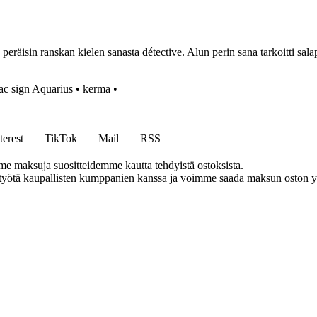
eräisin ranskan kielen sanasta détective. Alun perin sana tarkoitti salapol
ac sign Aquarius
•
kerma
•
terest
TikTok
Mail
RSS
me maksuja suositteidemme kautta tehdyistä ostoksista.
styötä kaupallisten kumppanien kanssa ja voimme saada maksun oston yh