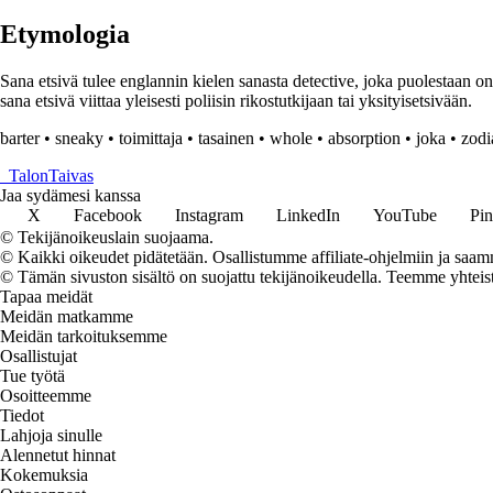
Etymologia
Sana etsivä tulee englannin kielen sanasta detective, joka puolestaan on p
sana etsivä viittaa yleisesti poliisin rikostutkijaan tai yksityisetsivään.
barter
•
sneaky
•
toimittaja
•
tasainen
•
whole
•
absorption
•
joka
•
zodi
_
TalonTaivas
Jaa sydämesi kanssa
X
Facebook
Instagram
LinkedIn
YouTube
Pin
© Tekijänoikeuslain suojaama.
© Kaikki oikeudet pidätetään. Osallistumme affiliate-ohjelmiin ja saam
© Tämän sivuston sisältö on suojattu tekijänoikeudella. Teemme yhtei
Tapaa meidät
Meidän matkamme
Meidän tarkoituksemme
Osallistujat
Tue työtä
Osoitteemme
Tiedot
Lahjoja sinulle
Alennetut hinnat
Kokemuksia