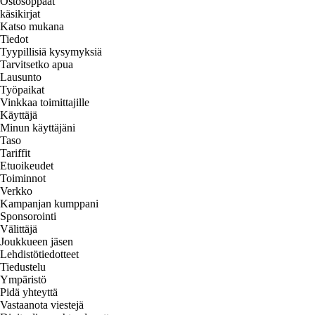
Ostosoppaat
käsikirjat
Katso mukana
Tiedot
Tyypillisiä kysymyksiä
Tarvitsetko apua
Lausunto
Työpaikat
Vinkkaa toimittajille
Käyttäjä
Minun käyttäjäni
Taso
Tariffit
Etuoikeudet
Toiminnot
Verkko
Kampanjan kumppani
Sponsorointi
Välittäjä
Joukkueen jäsen
Lehdistötiedotteet
Tiedustelu
Ympäristö
Pidä yhteyttä
Vastaanota viestejä