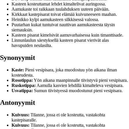
Kasteen kosteuttamat lehdet kimaltelivat auringossa.
Aamukaste toi raikkaan tuulahduksen uuteen päivään.
Kirkkaat kastepisarat toivat elämää kuivuneeseen maahan.
Heinikko kylpi aamukasteen silkkisessä valossa.
Puutarhan kukat tuntuivat nauttivan aamukasteesta täysin
siemauksin.
Kasteen pisarat kimelsivät aamuvarhaisessa kuin timanttisade.
Linnunlaulun säestyksellä kasteen pisarat vierivät alas
havupuiden neulasilta.
Synonyymit
Kaste:
Pieni vesipisara, joka muodostuu yön aikana ilman
kosteudesta.
Rosotippa:
Yön aikana maanpinnalle tiivistyvä pieni vesipisara.
Ruskotippa:
Aamulla kasvien lehdillä kimalteleva vesipisara.
Usvatippa:
Sumun tiivistyessä muodostunut pieni vesipisara.
Antonyymit
Kuivuus:
Tilanne, jossa ei ole kosteutta, vastakohta
kastepisaralle.
Kuivuus:
Tilanne, jossa ei ole kosteutta, vastakohta