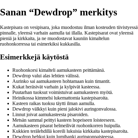
Sanan “Dewdrop” merkitys
Kastepisara on vesipisara, joka muodostuu ilman kosteuden tiivistyessä
pinnalle, yleensä varhain aamulla tai illalla. Kastepisarat ovat yleensä
pieniä ja kirkkaita, ja ne muodostavat kauniin kimaltelun
ruohonkorressa tai esimerkiksi kukkasilla.
Esimerkkejä käytöstä
Ruohonkorsi kimalteli aamukasteen peittämänä.
Dewdrop valui alas lehtien välissä.
Aurinko sai aamukasteen hohtamaan kuin timantit.
Kukat heräsivät varhain ja kylpivät kasteessa.
Puutarhan tuoksut voimistuivat aamukasteen myötä.
Heinikossa kimmelsi lukemattomia kastepisaroita.
Kasteen raikas tuoksu täytti ilman aamulla.
Dewdrop välkkyi kuin pieni jalokivi auringonvalossa.
Linnut joivat aamukasteesta pisaroiden.
Metsän sammal peittyi kasteen hopeiseen loisteeseen.
Aamukasteen pisarat helmeilivät ruohonkorren huipulla.
Kukkien terälehdillä koreili lukuisia kirkkaita kastepisaroita.
Dewdrop hehkui kuin lumihanki auringonpaisteessa.