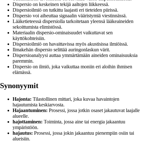
Dispersio on keskeinen tekijä aaltojen liikkeessä.
Dispersioilmiö on tutkittu laajasti eri tieteiden piirissä.
Dispersio voi aiheuttaa signaalin vääristymiä viestinnässä.
Lääketieteessä dispersiolla tarkoitetaan yleensä lääkeaineiden
sekoittumista elimistössä.
Materiaalin dispersio-ominaisuudet vaikuttavat sen
käyttökohteisiin.
Dispersioilmiö on havaittavissa myös akustisissa ilmiöissä.
Ilmakehän dispersio selittää auringonlaskun värit.
Dispersioanalyysi auttaa ymmärtämään aineiden ominaisuuksia
paremmin.
Dispersio on ilmiö, joka vaikuttaa moniin eri aloihin ihmisen
elämässä.
Synonyymit
Hajonta:
Tilastollinen mittari, joka kuvaa havaintojen
hajautumista keskiarvosta.
Hajaantuminen:
Prosessi, jossa jotkin osaset jakautuvat laajalle
alueelle.
hajottaminen:
Toiminta, jossa aine tai energia jakaantuu
ympäristöön.
hajautus:
Prosessi, jossa jokin jakaantuu pienempiin osiin tai
alueisiin.