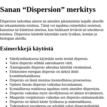
Sanan “Dispersion” merkitys
Dispersion tarkoittaa aineen tai aineiden jakautumista laajalle alueelle
tai sekaantumista toisiinsa. Tämä voi tapahtua esimerkiksi nesteissä,
kaasuissa tai kiinteissä aineissa, kun hiukkaset leviävät tai sekoittuvat
toisiinsa. Dispersion käsitettä käytetään usein fysiikan, kemian ja
biologian alueilla.
Esimerkkejä käytöstä
Säteilymittauksessa käytetään usein termiä dispersio.
Valon dispersio selittää sateenkaaren värit.
Äänisignaalin dispersio aiheuttaa häiriöitä viestinnässä.
Elektronien energian dispersio on tärkeä ilmiö
kvanttimekaniikassa.
Dispersio on läsnä monissa luonnollisissa prosesseissa.
Optisen linssin dispersio vaikuttaa kuvanlaatuun.
Kemiallisessa reaktiossa tapahtuu usein aineiden dispersiota.
Dispersio vaikuttaa myös sävellyksessä eri äänien leviämiseen.
Maaperän vesipitoisuus vaikuttaa sen dispersio-ominaisuuksiin.
Dispersio on tärkeä käsite fysiikassa ja matematiikassa.
Tutkimuksen tavoitteena on selvittää valon dispersioilmiöitä.