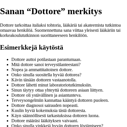
Sanan “Dottore” merkitys
Dottore tarkoittaa italiaksi tohtoria, lääkäriä tai akateemista tutkintoa
omaavaa henkilöä. Suomennettuna sana viittaa yleisesti lääkäriin tai
korkeakoulututkinnon suorittaneeseen henkilöön.
Esimerkkejä käytöstä
Dottore auttoi potilastaan parantumaan.
Mitä dottore sanoi terveystilanteestani?
Nopea ja ammattitaitoinen dottore.
Onko sinulla suositella hyvää dottorea?
Kävin tänään dottoren vastaanotolla.
Dottore lähetti minut laboratoriotutkimuksiin.
Sinun täytyy ottaa yhteyttä dottoreen asiaan liittyen.
Dottore oli ystävällinen ja asiantunteva.
Terveysongelmiin kannattaa kääntyä dottoren puoleen.
Dottore diagnosoi sairauden nopeasti.
Kuulin hyviä kokemuksia tästä dottoresta.
Käyn säännöllisesti tarkastuksissa dottoren luona.
Dottore määräsi lääkityksen vaivaani.
Onko sinulla vinkkejä hyvän dottoren löytämiseen?