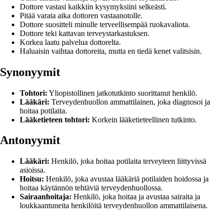
Dottore vastasi kaikkiin kysymyksiini selkeästi.
Pitää varata aika dottoren vastaanotolle.
Dottore suositteli minulle terveellisempää ruokavaliota.
Dottore teki kattavan terveystarkastuksen.
Korkea laatu palvelua dottorelta.
Haluaisin vaihtaa dottoreita, mutta en tiedä kenet valitsisin.
Synonyymit
Tohtori:
Yliopistollinen jatkotutkinto suorittanut henkilö.
Lääkäri:
Terveydenhuollon ammattilainen, joka diagnosoi ja
hoitaa potilaita.
Lääketieteen tohtori:
Korkein lääketieteellinen tutkinto.
Antonyymit
Lääkäri:
Henkilö, joka hoitaa potilaita terveyteen liittyvissä
asioissa.
Hoitsu:
Henkilö, joka avustaa lääkäriä potilaiden hoidossa ja
hoitaa käytännön tehtäviä terveydenhuollossa.
Sairaanhoitaja:
Henkilö, joka hoitaa ja avustaa sairaita ja
loukkaantuneita henkilöitä terveydenhuollon ammattilaisena.