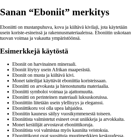
Sanan “Eboniit” merkitys
Eboniitti on mustanpuhuva, kova ja kiiltävä kivilaji, jota käytetään
usein koriste-esineissä ja rakennusmateriaaleissa. Eboniitin uskotaan
tuovan voimaa ja vakautta ympäristöönsä.
Esimerkkejä käytöstä
Eboniit on harvinainen mineraali.
Eboniit löytyy usein Afrikan maaperästä.
Eboniit on musta ja kiiltävä kivi.
Monet taiteilijat käyttävät eboniittia koristeissaan.
Eboniitti on arvokasta ja hienostunutta materiaalia.
Eboniitti symboloi voimaa ja ajattomuutta.
Eboniitti on perinteinen materiaali luksuskoruissa.
Eboniittiin liitetään usein ylellisyys ja eleganssi.
Eboniittikoru voi olla upea lahjaidea.
Eboniitin kauneus säilyy vuosikymmenestä toiseen.
Eboniitista valmistetut esineet ovat uniikkeja ja arvokkaita.
Monet keräilijät arvostavat eboniittikoruja.
Eboniitista voi valmistaa myös kauniita veistoksia.
Eboniittikorut ovat suosittuja muotimerkkien keskuudessa.