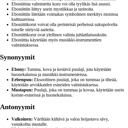
Eboniitista valmistettu koru voi olla tyylikäs lisä asuusi.
Eboniittiin liittyy usein mystiikkaa ja tarinoita.
Eboniittiin liitetään voimakas symbolinen merkitys monissa
kulttuureissa.
Eboniittikorut voivat olla perinteisiä perheissä sukupolvelta
toiselle siirtyviä aarteita.
Eboniittikorut ovat ylellinen valinta juhlatilaisuuksiin.
Eboniittia käytetään myös musiikki-instrumenttien
valmistuksessa.
Synonyymit
Ebony:
Tumma, kova ja kestävä puulaji, jota käytetään
huonekaluissa ja musiikki-instrumenteissa.
Eebenpuu:
Eksoottinen puulaji, joka on tummaa ja tiheää,
käytetään arvokkaiden esineiden valmistuksessa.
Mustapuu:
Puulaji, joka on tummaa ja kovaa, käytetään usein
koriste-esineissä ja huonekaluissa.
Antonyymit
Valkoinen:
Väriltään kiiltävä ja valoa heijastava sävy,
vastakohta mustalle.