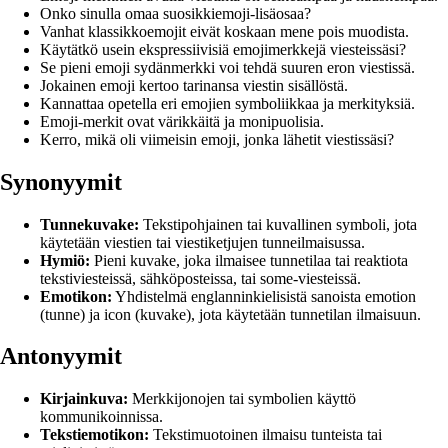
Onko sinulla omaa suosikkiemoji-lisäosaa?
Vanhat klassikkoemojit eivät koskaan mene pois muodista.
Käytätkö usein ekspressiivisiä emojimerkkejä viesteissäsi?
Se pieni emoji sydänmerkki voi tehdä suuren eron viestissä.
Jokainen emoji kertoo tarinansa viestin sisällöstä.
Kannattaa opetella eri emojien symboliikkaa ja merkityksiä.
Emoji-merkit ovat värikkäitä ja monipuolisia.
Kerro, mikä oli viimeisin emoji, jonka lähetit viestissäsi?
Synonyymit
Tunnekuvake:
Tekstipohjainen tai kuvallinen symboli, jota
käytetään viestien tai viestiketjujen tunneilmaisussa.
Hymiö:
Pieni kuvake, joka ilmaisee tunnetilaa tai reaktiota
tekstiviesteissä, sähköposteissa, tai some-viesteissä.
Emotikon:
Yhdistelmä englanninkielisistä sanoista emotion
(tunne) ja icon (kuvake), jota käytetään tunnetilan ilmaisuun.
Antonyymit
Kirjainkuva:
Merkkijonojen tai symbolien käyttö
kommunikoinnissa.
Tekstiemotikon:
Tekstimuotoinen ilmaisu tunteista tai