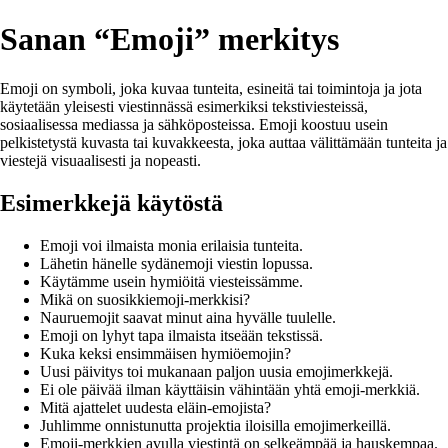
Sanan “Emoji” merkitys
Emoji on symboli, joka kuvaa tunteita, esineitä tai toimintoja ja jota
käytetään yleisesti viestinnässä esimerkiksi tekstiviesteissä,
sosiaalisessa mediassa ja sähköposteissa. Emoji koostuu usein
pelkistetystä kuvasta tai kuvakkeesta, joka auttaa välittämään tunteita ja
viestejä visuaalisesti ja nopeasti.
Esimerkkejä käytöstä
Emoji voi ilmaista monia erilaisia tunteita.
Lähetin hänelle sydänemoji viestin lopussa.
Käytämme usein hymiöitä viesteissämme.
Mikä on suosikkiemoji-merkkisi?
Nauruemojit saavat minut aina hyvälle tuulelle.
Emoji on lyhyt tapa ilmaista itseään tekstissä.
Kuka keksi ensimmäisen hymiöemojin?
Uusi päivitys toi mukanaan paljon uusia emojimerkkejä.
Ei ole päivää ilman käyttäisin vähintään yhtä emoji-merkkiä.
Mitä ajattelet uudesta eläin-emojista?
Juhlimme onnistunutta projektia iloisilla emojimerkeillä.
Emoji-merkkien avulla viestintä on selkeämpää ja hauskempaa.