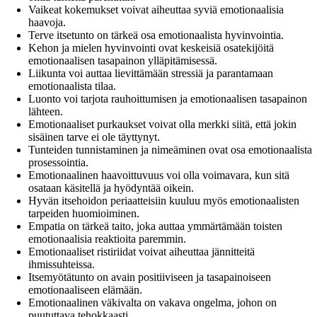
Vaikeat kokemukset voivat aiheuttaa syviä emotionaalisia
haavoja.
Terve itsetunto on tärkeä osa emotionaalista hyvinvointia.
Kehon ja mielen hyvinvointi ovat keskeisiä osatekijöitä
emotionaalisen tasapainon ylläpitämisessä.
Liikunta voi auttaa lievittämään stressiä ja parantamaan
emotionaalista tilaa.
Luonto voi tarjota rauhoittumisen ja emotionaalisen tasapainon
lähteen.
Emotionaaliset purkaukset voivat olla merkki siitä, että jokin
sisäinen tarve ei ole täyttynyt.
Tunteiden tunnistaminen ja nimeäminen ovat osa emotionaalista
prosessointia.
Emotionaalinen haavoittuvuus voi olla voimavara, kun sitä
osataan käsitellä ja hyödyntää oikein.
Hyvän itsehoidon periaatteisiin kuuluu myös emotionaalisten
tarpeiden huomioiminen.
Empatia on tärkeä taito, joka auttaa ymmärtämään toisten
emotionaalisia reaktioita paremmin.
Emotionaaliset ristiriidat voivat aiheuttaa jännitteitä
ihmissuhteissa.
Itsemyötätunto on avain positiiviseen ja tasapainoiseen
emotionaaliseen elämään.
Emotionaalinen väkivalta on vakava ongelma, johon on
puututtava tehokkaasti.