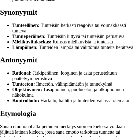
Synonyymit
Tunteellinen:
Tunteisiin herkästi reagoiva tai voimakkaasti
tunteva
Tunneperäinen:
Tunteisiin liittyvä tai tunteisiin perustuva
Mielikuvituksekas:
Runsas mielikuvista ja tunteista
Lämpöinen:
Tunteiden lämpöä tai välittömiä tunteita herättävä
Antonyymit
Rational:
Järkiperäinen, looginen ja asiat perusteltuun
päättelyyn perustuva
Tunteeton:
Ilmeetön, välinpitämätön ja tunnekylmä
Objektiivinen:
Tasapuolinen, puolueeton ja ulkopuolinen
näkökulma
Kontrolloitu:
Harkittu, hallittu ja tunteiden vallassa olematon
Etymologia
Sanan emotional alkuperäinen merkitys suomen kielessä voidaan
jäljittää latinan kieleen, jossa sana emotio tarkoittaa tunnetta tai