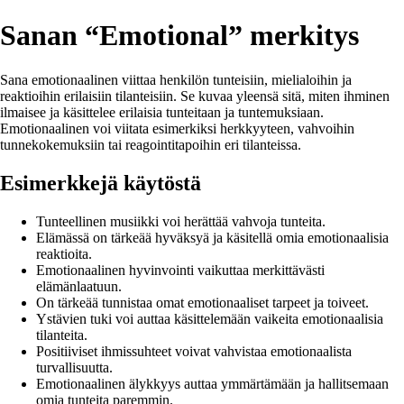
Sanan “Emotional” merkitys
Sana emotionaalinen viittaa henkilön tunteisiin, mielialoihin ja
reaktioihin erilaisiin tilanteisiin. Se kuvaa yleensä sitä, miten ihminen
ilmaisee ja käsittelee erilaisia tunteitaan ja tuntemuksiaan.
Emotionaalinen voi viitata esimerkiksi herkkyyteen, vahvoihin
tunnekokemuksiin tai reagointitapoihin eri tilanteissa.
Esimerkkejä käytöstä
Tunteellinen musiikki voi herättää vahvoja tunteita.
Elämässä on tärkeää hyväksyä ja käsitellä omia emotionaalisia
reaktioita.
Emotionaalinen hyvinvointi vaikuttaa merkittävästi
elämänlaatuun.
On tärkeää tunnistaa omat emotionaaliset tarpeet ja toiveet.
Ystävien tuki voi auttaa käsittelemään vaikeita emotionaalisia
tilanteita.
Positiiviset ihmissuhteet voivat vahvistaa emotionaalista
turvallisuutta.
Emotionaalinen älykkyys auttaa ymmärtämään ja hallitsemaan
omia tunteita paremmin.