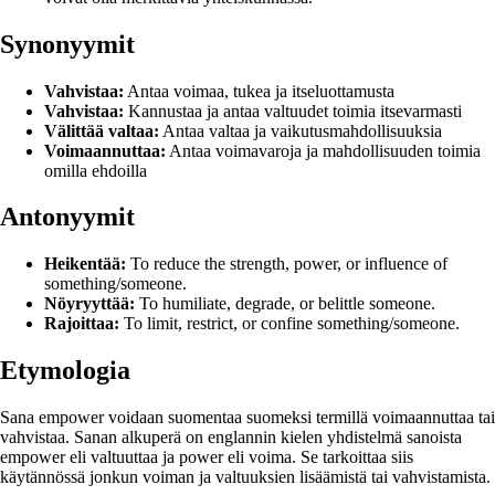
Synonyymit
Vahvistaa:
Antaa voimaa, tukea ja itseluottamusta
Vahvistaa:
Kannustaa ja antaa valtuudet toimia itsevarmasti
Välittää valtaa:
Antaa valtaa ja vaikutusmahdollisuuksia
Voimaannuttaa:
Antaa voimavaroja ja mahdollisuuden toimia
omilla ehdoilla
Antonyymit
Heikentää:
To reduce the strength, power, or influence of
something/someone.
Nöyryyttää:
To humiliate, degrade, or belittle someone.
Rajoittaa:
To limit, restrict, or confine something/someone.
Etymologia
Sana empower voidaan suomentaa suomeksi termillä voimaannuttaa tai
vahvistaa. Sanan alkuperä on englannin kielen yhdistelmä sanoista
empower eli valtuuttaa ja power eli voima. Se tarkoittaa siis
käytännössä jonkun voiman ja valtuuksien lisäämistä tai vahvistamista.