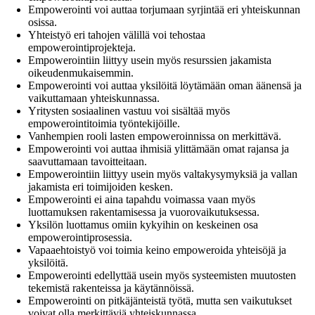
Empowerointi voi auttaa torjumaan syrjintää eri yhteiskunnan
osissa.
Yhteistyö eri tahojen välillä voi tehostaa
empowerointiprojekteja.
Empowerointiin liittyy usein myös resurssien jakamista
oikeudenmukaisemmin.
Empowerointi voi auttaa yksilöitä löytämään oman äänensä ja
vaikuttamaan yhteiskunnassa.
Yritysten sosiaalinen vastuu voi sisältää myös
empowerointitoimia työntekijöille.
Vanhempien rooli lasten empoweroinnissa on merkittävä.
Empowerointi voi auttaa ihmisiä ylittämään omat rajansa ja
saavuttamaan tavoitteitaan.
Empowerointiin liittyy usein myös valtakysymyksiä ja vallan
jakamista eri toimijoiden kesken.
Empowerointi ei aina tapahdu voimassa vaan myös
luottamuksen rakentamisessa ja vuorovaikutuksessa.
Yksilön luottamus omiin kykyihin on keskeinen osa
empowerointiprosessia.
Vapaaehtoistyö voi toimia keino empoweroida yhteisöjä ja
yksilöitä.
Empowerointi edellyttää usein myös systeemisten muutosten
tekemistä rakenteissa ja käytännöissä.
Empowerointi on pitkäjänteistä työtä, mutta sen vaikutukset
voivat olla merkittäviä yhteiskunnassa.