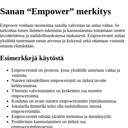
Sanan “Empower” merkitys
Empower voidaan suomentaa sanalla vahvistaa tai antaa valtaa. Se
tarkoittaa toisen ihmisen tukemista ja kannustamista toimimaan omien
tavoitteidensa ja mahdollisuuksiensa mukaisesti. Empowerointi auttaa
yksilöitä tuntemaan oman arvonsa ja kykynsä sekä ottamaan vastuuta
omasta elämästään.
Esimerkkejä käytöstä
Empowerointi on prosessi, jossa yksilöille annetaan valtaa ja
vastuuta.
Naisten taloudellinen empowerointi on tärkeä tavoite
kehitysmaissa.
Yhteisön vahvistaminen on keskeinen osa nuorten
empowerointia.
Koulutus on avain naisten empowerointiin yhteiskunnassa.
Jokaisella ihmisellä tulisi olla mahdollisuus itsensä
empowerointiin.
Empowerointi edistää yksilön itsetuntoa ja itsenäisyyttä.
Positiivinen kannustaminen on tärkeä osa
empowerointiprosessia.