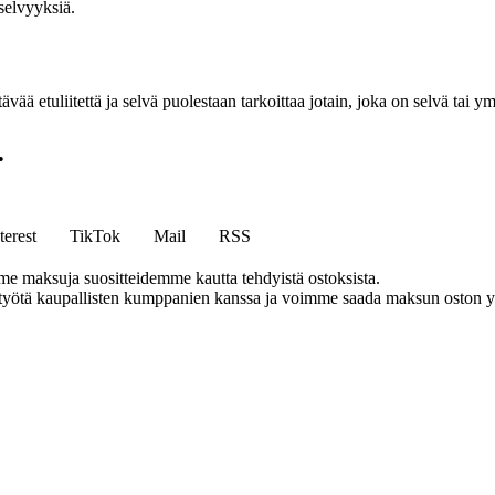
äselvyyksiä.
vää etuliitettä ja selvä puolestaan tarkoittaa jotain, joka on selvä tai ym
•
terest
TikTok
Mail
RSS
me maksuja suositteidemme kautta tehdyistä ostoksista.
styötä kaupallisten kumppanien kanssa ja voimme saada maksun oston yh