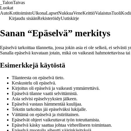
_
TalonTaivas
Luokat
Auto
Kotitoimisto
Ulkona
Lapset
Nukkua
Vene
Keittiö
Valaistus
Tuoli
Kodi
Kirjaudu sisään
Rekisteröidy
Uutiskirje
Sanan “Epäselvä” merkitys
Epäselvä tarkoittaa tilannetta, jossa jokin asia ei ole selkeä, ei selväs
Sanalla epäselvä kuvataan jotain, mikä on vaikeasti hahmotettavissa tai t
Esimerkkejä käytöstä
Tilanteesta on epäselvä tieto.
Keskustelu oli epäselvä.
Kirjoitus oli epäselvä ja vaikeasti ymmärrettävä.
Epäselvä tilanne vaatii selvittämistä.
Asia selvisi epäselvyyksien jälkeen.
Epäselvä vastaus hämmentää kuulijaa.
Tekstin tarkoitus jäi epäselväksi lukijalle.
Väittämä on epäselvä ja ristiriitainen.
Epäselvät ohjeet vaikeuttavat työn toteuttamista.
Epäselvä käsky saattaa johtaa virheelliseen toimintaan.
Epäselvä muotoilu aiheutti väärinkäsityksiä.