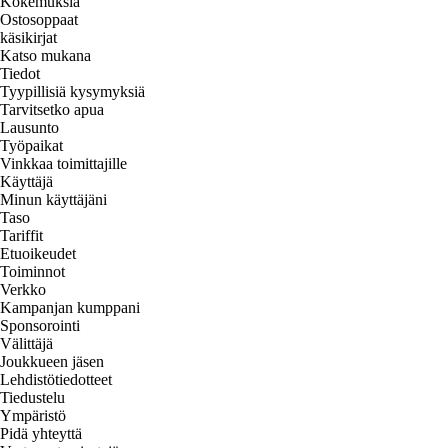
Kokemuksia
Ostosoppaat
käsikirjat
Katso mukana
Tiedot
Tyypillisiä kysymyksiä
Tarvitsetko apua
Lausunto
Työpaikat
Vinkkaa toimittajille
Käyttäjä
Minun käyttäjäni
Taso
Tariffit
Etuoikeudet
Toiminnot
Verkko
Kampanjan kumppani
Sponsorointi
Välittäjä
Joukkueen jäsen
Lehdistötiedotteet
Tiedustelu
Ympäristö
Pidä yhteyttä