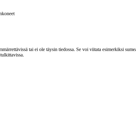
nkoneet
ti ymmärrettävissä tai ei ole täysin tiedossa. Se voi viitata esimerkiksi
ulkittavissa.