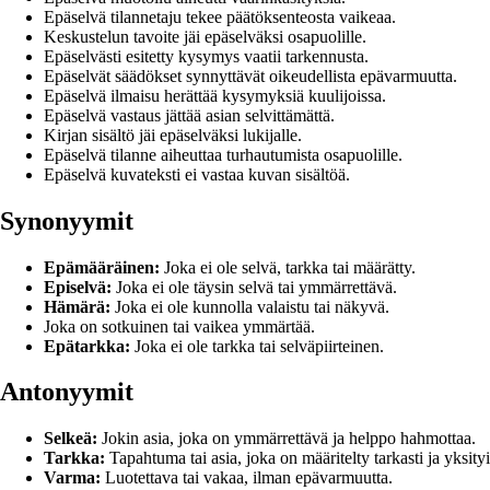
Epäselvä tilannetaju tekee päätöksenteosta vaikeaa.
Keskustelun tavoite jäi epäselväksi osapuolille.
Epäselvästi esitetty kysymys vaatii tarkennusta.
Epäselvät säädökset synnyttävät oikeudellista epävarmuutta.
Epäselvä ilmaisu herättää kysymyksiä kuulijoissa.
Epäselvä vastaus jättää asian selvittämättä.
Kirjan sisältö jäi epäselväksi lukijalle.
Epäselvä tilanne aiheuttaa turhautumista osapuolille.
Epäselvä kuvateksti ei vastaa kuvan sisältöä.
Synonyymit
Epämääräinen:
Joka ei ole selvä, tarkka tai määrätty.
Episelvä:
Joka ei ole täysin selvä tai ymmärrettävä.
Hämärä:
Joka ei ole kunnolla valaistu tai näkyvä.
Joka on sotkuinen tai vaikea ymmärtää.
Epätarkka:
Joka ei ole tarkka tai selväpiirteinen.
Antonyymit
Selkeä:
Jokin asia, joka on ymmärrettävä ja helppo hahmottaa.
Tarkka:
Tapahtuma tai asia, joka on määritelty tarkasti ja yksityi
Varma:
Luotettava tai vakaa, ilman epävarmuutta.