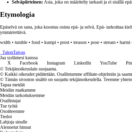
Selväpiirteinen:
Asia, joka on määritelty tarkasti ja ei sisällä ep
Etymologia
Epäselvä on sana, joka koostuu osista epä- ja selvä. Epä- tarkoittaa kieltä
ymmärrettävä.
width
•
tumble
•
fond
•
kumpi
•
prost
•
treason
•
pose
•
stream
•
harmi
_
TalonTaivas
Jaa sydämesi kanssa
X
Facebook
Instagram
LinkedIn
YouTube
Pin
© Tekijänoikeuslain suojaama.
© Kaikki oikeudet pidätetään. Osallistumme affiliate-ohjelmiin ja saam
© Tämän sivuston sisältö on suojattu tekijänoikeudella. Teemme yhtei
Tapaa meidät
Meidän matkamme
Meidän tarkoituksemme
Osallistujat
Tue työtä
Osoitteemme
Tiedot
Lahjoja sinulle
Alennetut hinnat