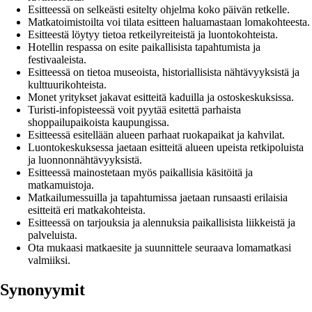
Esitteessä on selkeästi esitelty ohjelma koko päivän retkelle.
Matkatoimistoilta voi tilata esitteen haluamastaan lomakohteesta.
Esitteestä löytyy tietoa retkeilyreiteistä ja luontokohteista.
Hotellin respassa on esite paikallisista tapahtumista ja
festivaaleista.
Esitteessä on tietoa museoista, historiallisista nähtävyyksistä ja
kulttuurikohteista.
Monet yritykset jakavat esitteitä kaduilla ja ostoskeskuksissa.
Turisti-infopisteessä voit pyytää esitettä parhaista
shoppailupaikoista kaupungissa.
Esitteessä esitellään alueen parhaat ruokapaikat ja kahvilat.
Luontokeskuksessa jaetaan esitteitä alueen upeista retkipoluista
ja luonnonnähtävyyksistä.
Esitteessä mainostetaan myös paikallisia käsitöitä ja
matkamuistoja.
Matkailumessuilla ja tapahtumissa jaetaan runsaasti erilaisia
esitteitä eri matkakohteista.
Esitteessä on tarjouksia ja alennuksia paikallisista liikkeistä ja
palveluista.
Ota mukaasi matkaesite ja suunnittele seuraava lomamatkasi
valmiiksi.
Synonyymit