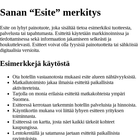
Sanan “Esite” merkitys
Esite on lyhyt painotuote, joka sisältää tietoa esimerkiksi tuotteesta,
palvelusta tai tapahtumasta. Esitteitä käytetään markkinoinnissa ja
tiedottamisessa sekä informaation jakamiseen selkeästi ja
houkuttelevasti. Esitteet voivat olla fyysisiä painotuotteita tai sähköisiä
digitaalisia versioita.
Esimerkkejä käytöstä
Ota hotellin vastaanotosta mukaasi esite alueen nähtävyyksistä.
Matkailutoimisto jakaa ilmaisia esitteitä paikallisista
aktiviteeteista.
Tarjolla on monia erilaisia esitteitä matkakohteista ympäri
Suomea.
Esitteessä kerrotaan tarkemmin hotellin palveluista ja hinnoista.
Käyntikortin mukana voi liittää lyhyen esitteen yrityksen
toiminnasta.
Esitteessä on kartta, josta näet kaikki tärkeät kohteet
kaupungissa.
Lentokentällä ja satamassa jaetaan esitteitä paikallisista
ravintoloista.