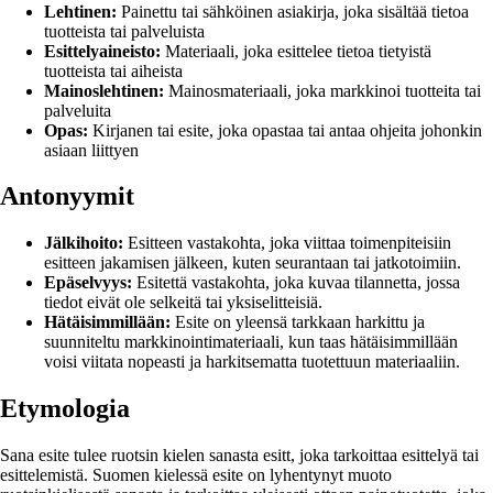
Lehtinen:
Painettu tai sähköinen asiakirja, joka sisältää tietoa
tuotteista tai palveluista
Esittelyaineisto:
Materiaali, joka esittelee tietoa tietyistä
tuotteista tai aiheista
Mainoslehtinen:
Mainosmateriaali, joka markkinoi tuotteita tai
palveluita
Opas:
Kirjanen tai esite, joka opastaa tai antaa ohjeita johonkin
asiaan liittyen
Antonyymit
Jälkihoito:
Esitteen vastakohta, joka viittaa toimenpiteisiin
esitteen jakamisen jälkeen, kuten seurantaan tai jatkotoimiin.
Epäselvyys:
Esitettä vastakohta, joka kuvaa tilannetta, jossa
tiedot eivät ole selkeitä tai yksiselitteisiä.
Hätäisimmillään:
Esite on yleensä tarkkaan harkittu ja
suunniteltu markkinointimateriaali, kun taas hätäisimmillään
voisi viitata nopeasti ja harkitsematta tuotettuun materiaaliin.
Etymologia
Sana esite tulee ruotsin kielen sanasta esitt, joka tarkoittaa esittelyä tai
esittelemistä. Suomen kielessä esite on lyhentynyt muoto