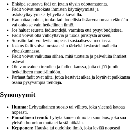
Ehkäpä seuraava fadi on jotain täysin odottamatonta.
Fadit voivat muokata ihmisten käyttäytymistä ja
ostokäyttäytymistä lyhyellä aikavälillä.
Kannattaa pohtia, tuoko fadi todellista lisäarvoa omaan elämään
vai onko se vain hetkellinen ilmiö.
Jos haluat seurata faditrendejä, varmista että pysyt budjetissa.
Fadit voivat olla viihdyttäviä ja tuoda piristystä arkeen.
Suosittu fadi voi levitä nopeasti sosiaalisessa mediassa.
Joskus fadit voivat nostaa esiin tärkeitä keskustelunaiheita
yhteiskunnassa.
Fadit voivat vaikuttaa siihen, mitä tuotteita ja palveluita ihmiset
ostavat.
Ole varovainen trendien ja fadien kanssa, jotta et jää jumiin
hetkelliseen muoti-ilmiöön.
Parhaat fadit ovat niitä, jotka kestävät aikaa ja löytävät paikkansa
osana pysyvämpiä trendejä.
Synonyymit
Huuma:
Lyhytaikainen suosio tai villitys, joka yleensä katoaa
nopeasti.
Pinnallinen trendi:
Lyhytaikainen ilmiö tai suuntaus, joka saa
yleisön huomion mutta ei kestä pitkään.
Kepponen:
Hauska tai oudohko ilmiö, joka leviää nopeasti