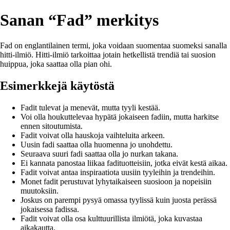
Sanan “Fad” merkitys
Fad on englantilainen termi, joka voidaan suomentaa suomeksi sanalla
hitti-ilmiö. Hitti-ilmiö tarkoittaa jotain hetkellistä trendiä tai suosion
huippua, joka saattaa olla pian ohi.
Esimerkkejä käytöstä
Fadit tulevat ja menevät, mutta tyyli kestää.
Voi olla houkuttelevaa hypätä jokaiseen fadiin, mutta harkitse
ennen sitoutumista.
Fadit voivat olla hauskoja vaihteluita arkeen.
Uusin fadi saattaa olla huomenna jo unohdettu.
Seuraava suuri fadi saattaa olla jo nurkan takana.
Ei kannata panostaa liikaa fadituotteisiin, jotka eivät kestä aikaa.
Fadit voivat antaa inspiraatiota uusiin tyyleihin ja trendeihin.
Monet fadit perustuvat lyhytaikaiseen suosioon ja nopeisiin
muutoksiin.
Joskus on parempi pysyä omassa tyylissä kuin juosta perässä
jokaisessa fadissa.
Fadit voivat olla osa kulttuurillista ilmiötä, joka kuvastaa
aikakautta.