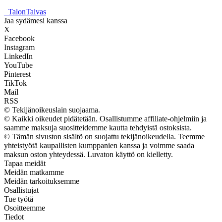
_
TalonTaivas
Jaa sydämesi kanssa
X
Facebook
Instagram
LinkedIn
YouTube
Pinterest
TikTok
Mail
RSS
© Tekijänoikeuslain suojaama.
© Kaikki oikeudet pidätetään. Osallistumme affiliate-ohjelmiin ja
saamme maksuja suositteidemme kautta tehdyistä ostoksista.
© Tämän sivuston sisältö on suojattu tekijänoikeudella. Teemme
yhteistyötä kaupallisten kumppanien kanssa ja voimme saada
maksun oston yhteydessä. Luvaton käyttö on kielletty.
Tapaa meidät
Meidän matkamme
Meidän tarkoituksemme
Osallistujat
Tue työtä
Osoitteemme
Tiedot