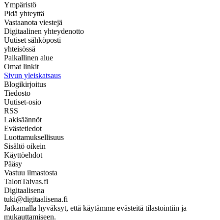
Ympäristö
Pidä yhteyttä
Vastaanota viestejä
Digitaalinen yhteydenotto
Uutiset sähköposti
yhteisössä
Paikallinen alue
Omat linkit
Sivun yleiskatsaus
Blogikirjoitus
Tiedosto
Uutiset-osio
RSS
Lakisäännöt
Evästetiedot
Luottamuksellisuus
Sisältö oikein
Käyttöehdot
Pääsy
Vastuu ilmastosta
TalonTaivas.fi
Digitaalisena
tuki@digitaalisena.fi
Jatkamalla hyväksyt, että käytämme evästeitä tilastointiin ja
mukauttamiseen.