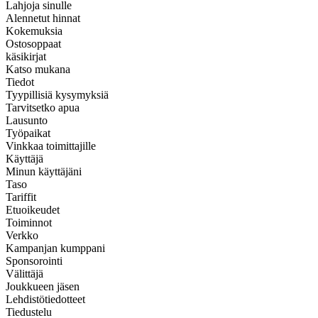
Lahjoja sinulle
Alennetut hinnat
Kokemuksia
Ostosoppaat
käsikirjat
Katso mukana
Tiedot
Tyypillisiä kysymyksiä
Tarvitsetko apua
Lausunto
Työpaikat
Vinkkaa toimittajille
Käyttäjä
Minun käyttäjäni
Taso
Tariffit
Etuoikeudet
Toiminnot
Verkko
Kampanjan kumppani
Sponsorointi
Välittäjä
Joukkueen jäsen
Lehdistötiedotteet
Tiedustelu