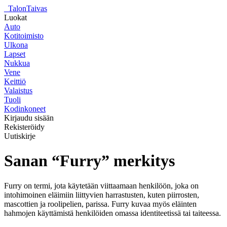
_
TalonTaivas
Luokat
Auto
Kotitoimisto
Ulkona
Lapset
Nukkua
Vene
Keittiö
Valaistus
Tuoli
Kodinkoneet
Kirjaudu sisään
Rekisteröidy
Uutiskirje
Sanan “Furry” merkitys
Furry on termi, jota käytetään viittaamaan henkilöön, joka on
intohimoinen eläimiin liittyvien harrastusten, kuten piirrosten,
mascottien ja roolipelien, parissa. Furry kuvaa myös eläinten
hahmojen käyttämistä henkilöiden omassa identiteetissä tai taiteessa.