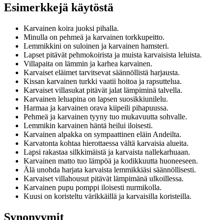
Esimerkkejä käytöstä
Karvainen koira juoksi pihalla.
Minulla on pehmeä ja karvainen torkkupeitto.
Lemmikkini on suloinen ja karvainen hamsteri.
Lapset pitävät pehmokoirista ja muista karvaisista leluista.
Villapaita on lämmin ja karhea karvainen.
Karvaiset eläimet tarvitsevat säännöllistä harjausta.
Kissan karvainen turkki vaatii hoitoa ja rapsuttelua.
Karvaiset villasukat pitävät jalat lämpiminä talvella.
Karvainen leluapina on lapsen suosikkiunilelu.
Harmaa ja karvainen orava kiipeili pihapuussa.
Pehmeä ja karvainen tyyny tuo mukavuutta sohvalle.
Lemmikin karvainen häntä heilui iloisesti.
Karvainen alpakka on sympaattinen eläin Andeilta.
Karvatonta kohtaa hierottaessa vältä karvaisia alueita.
Lapsi rakastaa silkkimäistä ja karvaista nallekarhuaan.
Karvainen matto tuo lämpöä ja kodikkuutta huoneeseen.
Älä unohda harjata karvaista lemmikkiäsi säännöllisesti.
Karvaiset villahousut pitävät lämpimänä ulkoillessa.
Karvainen pupu pomppi iloisesti nurmikolla.
Kuusi on koristeltu värikkäillä ja karvaisilla koristeilla.
Synonyymit