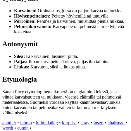
Karvainen:
Ominaisuus, jossa on paljon karvaa tai turkkia.
Höyhenpeitteinen:
Peitetty höyhenillä tai untuvilla.
Pörröinen:
Pehmeä ja karvainen, muistuttaa pieniä nukkaa.
Pehmeäkarvainen:
Karvapeite on pehmeää ja miellyttävää
koskettaa.
Antonyymit
Sileä:
Ei karvainen, tasainen pinta.
Paljas:
Ilman karvapeitettä oleva, paljas iho tai pinta.
Liukas:
Karvaton, sileä ja liukas pinta.
Etymologia
Sanan furry etymologinen alkuperä on englannin kielessä, ja se
viittaa karvaisuuteen tai nukkaan, yleensä eläimillä tai pehmeissä
materiaaleissa. Suomeksi voidaan käyttää käännösvastaavuuksia
kuten karvainen tai pehmeäkarvainen tarkemman merkityksen
välittämiseksi.
another
•
luomu
•
intimidating
•
kurpitsa
•
stray
•
insert
•
chairman
•
worth
•
cumin
•